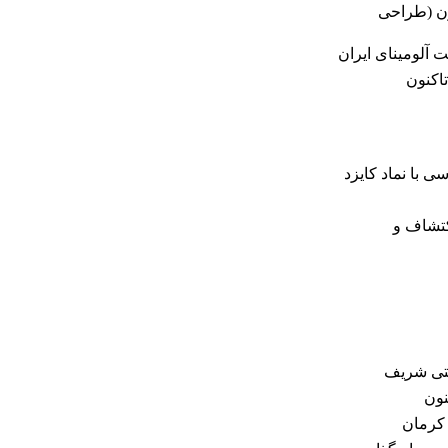
را مبین فولاد یاران از سال ۱۳۹۶ تاکنون (طراحی
ت آلومینای ایران
یره‌ی شرکت نصر مبین فولاد یاران یزد از سال۱۴۰۰ تاکنون
با نماد کایزد
کتشاف و
عتی شریف