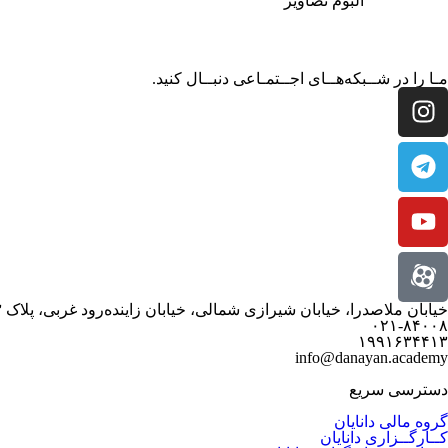
آلبوم تصاویر
مـا را در شــبکه‌هــای اجــتمـاعی دنبــال کنید.
خیابان ملاصدرا، خیابان شیرازی شمالی، خیابان زاینده‌رود غربی، پلاک ۳
۰۲۱-۸۴۰۰۸
۱۹۹۱۶۳۴۴۱۳
info@danayan.academy
دسترسی سریع
گروه مالی دانایان
کــارگــزاری دانایان