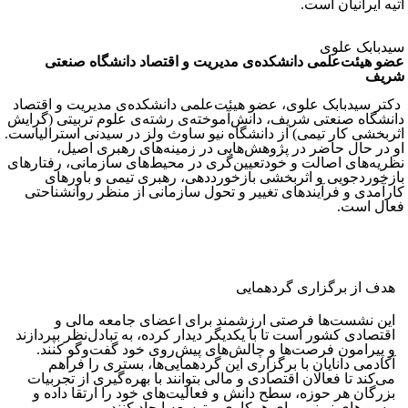
آتیه ایرانیان است.
سیدبابک علوی
عضو هیئت‌علمی دانشکده‌ی مدیریت و اقتصاد دانشگاه صنعتی
شریف
دکتر سیدبابک علوی، عضو هیئت‌علمی دانشکده‌ی مدیریت و اقتصاد
دانشگاه صنعتی شریف، دانش‌آموخته‌ی ‏رشته‌ی علوم تربیتی (گرایش
اثربخشی کار تیمی) از دانشگاه نیو ساوث ولز در سیدنی استرالیاست.
او در حال حاضر در پژوهش‌هایی در زمینه‌های رهبری اصیل،
نظریه‌های اصالت و خودتعیین‌گری در محیط‌های سازمانی، رفتارهای
بازخوردجویی و اثربخشی بازخورددهی، رهبری تیمی و باورهای
کارآمدی و فرآیندهای تغییر و تحول سازمانی از منظر روانشناحتی
فعال است.
هدف از برگزاری گردهمایی
این نشست‌ها فرصتی ارزشمند برای اعضای جامعه مالی و
اقتصادی کشور است تا با یکدیگر دیدار کرده، به تبادل‌نظر بپردازند
و پیرامون فرصت‌ها و چالش‌های پیش‌روی خود گفت‌وگو کنند.
آکادمی دانایان با برگزاری این گردهمایی‌ها، بستری را فراهم
می‌کند تا فعالان اقتصادی و مالی بتوانند با بهره‌گیری از تجربیات
بزرگان هر حوزه، سطح دانش و فعالیت‌های خود را ارتقا داده و
مسیرهای نوینی برای همکاری و توسعه ایجاد کنند.