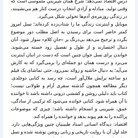
درسِ اقتصاد نمی‌دهد؛ شرحِ همان شیرینیِ ملموسی است که
وقتی تولید، مبادله و آزادیِ انتخابِ درست کنار هم می‌نشینند،
در زندگی روزمره‌ی آدم‌ها تحولی شکل می‌گیرد.
موبایل و اینترنت زندگی ما را شتاب‌زده کرده‌اند؛ نسل امروز
کمتر حاضر است برای رسیدن به اصل مطلب دور موضوع
بگردد و ترجیح می‌دهد بی‌درنگ بر «جانِ کلام» سوار شود. آنان
دنبال اختصارند و از طول و تفصیل زود خسته می‌شوند.
خواندن برای نسل جوان چنین است که دست در انبان اینترنت
می‌برد و درست همان دو جمله‌ای را برمی‌گیرد که به کارش
می‌آید؛ به دنبال حاشیه و زوائد نمی‌رود. حتی تماشای یک فیلم
دو ساعته برایش ملال‌آور است، چه رسد به کتابی دوجلدی.
دیگر مطالعه همچون گذشته سفری آرام و طولانی نیست؛
کتاب باید دلیلی روشن و کششی درونی داشته باشد تا خواننده
با آن همراه شود. کتابی خوانده می‌شود که ترکیبی از سادگی،
عمق، شیرینی و انسجام داشته باشد؛ چیزی که موضوعات
پراکنده را به هم پیوند بدهد و خواننده را همراه کند.
اقتصاد: دیدگاه انسانی استاد طبیبیان چنین ویژگی‌هایی دارد.
جلد اول آن با روایت تاریخی و زبانی روشن نوشته شده و نسل