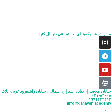
مـا را در شــبکه‌هــای اجــتمـاعی دنبــال کنید.
خیابان ملاصدرا، خیابان شیرازی شمالی، خیابان زاینده‌رود غربی، پلاک ۳
۰۲۱-۸۴۰۰۸
۱۹۹۱۶۳۴۴۱۳
info@danayan.academy