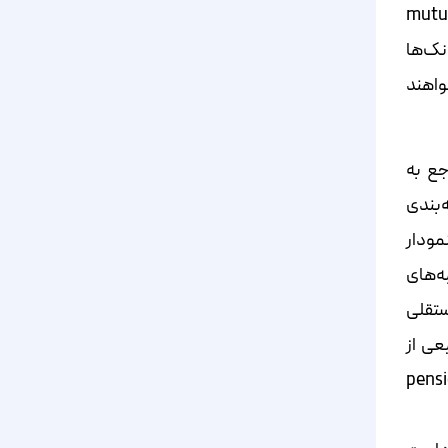
(mutu
انک‌ها
اهند
اجع به
د. مؤسسات رتبه‌بندی
مودار
به‌های
مستقلی
عی از
ی بازنشستگی (pension