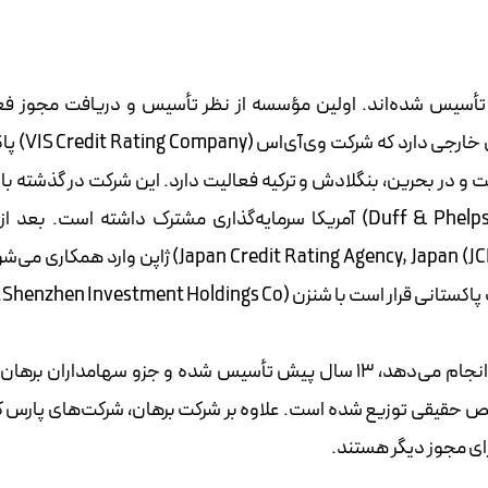
ه مؤسسه‌ی رتبه‌بندی در ایران داریم که از سال ۱۳۹۶ تأسیس شده‌اند. اولین مؤسسه از نظر تأسیس و دریافت مجو
موسسه‌ی رتبه‌بندی برهان بوده ‌است. برهان س
 این شرکت در زمینه‌ی رتبه‌بندی ۳۵ سال است و در بحرین، بنگلادش و ترکیه فعالیت دارد. این شرکت در گذشت
رتبه‌بندی دی‌سی‌آر (Duff & Phelps Credit Rating Co., USA (DCR)) آمریکا سرمایه‌گذاری مشترک داشته است. 
شرکت‌های فینچ (Fitch Ratings Inc.) و جی‌سی‌آر‌ای (Japan Credit Rating Agency, Japan (JCRA)) ژاپ
سه‌ی ا
شرکت مشاور رتبه‌بندی ایران که در نظام بانکی رتبه‌بندی انجام می‌دهد، ۱۳ سال پیش تأسیس شده و جزو سهامدار
سهام برای اطمینان از کنترل تضاد منافع بین ۸ شخص حقیقی توزیع شده است. علاوه بر شرکت برهان، شرکت‌های پار
رای مجوز دیگر هستند.