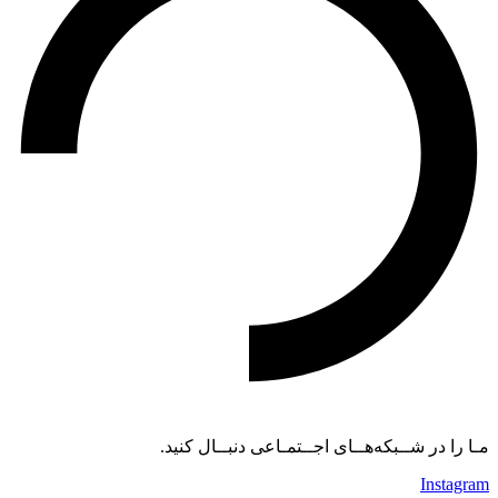
مـا را در شــبکه‌هــای اجــتمـاعی دنبــال کنید.
Instagram