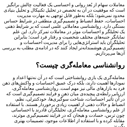
معاملات سهام از بُعد روانی و احساسی یک فعالیت چالش برانگیز
است که موفقیت در آن به تخصص در تحلیل تکنیکال و تحلیل بنیادی
محدود نمی‌شود؛ بلکه به‌طور قابل توجهی به مهارت مدیریت
احساسات، حفظ انضباط و تصمیم‌گیری منطقی در شرایط حساس
بستگی دارد. روانشناسی معاملاتی علمی است که بر شرایط ذهنی
یک تحلیلگر و احساسات موثر در معاملات تمرکز دارد. این علم
نمایانگر جنبه‌های مختلف شخصیت و رفتار فرد است؛ بنابراین
تحلیلگران باید استراتژی‌هایی را برای مدیریت احساسات و
تصمیم‌گیری هوشمندانه‌تر ایجاد کنند که در ادامه‌ی مطلب به بررسی
آن‌ها می‌پردازیم.
روانشناسی معامله‌گری چیست؟
معامله‌گری یک بازی روانشناختی است که در آن نه‌تنها اعداد و
نمودارها اهمیت دارند، بلکه درک عمیق احساسات و واکنش‌های ذهن
فرد به بازارهای مالی نیز مهم است. روان‌شناسی معامله‌گری،
ارزیابی رابطه‌ی پیچیده‌ی میان ذهن و فرایند تصمیم‌گیری است که
در آن تأثیر احساسات، شناخت سوگیری‌ها، خودکنترلی، نظم،
انضباط و حالات ذهنی از اهمیت زیادی برخوردار هستند. با استفاده
از علم روانشناسی معامله‌گری، تحلیلگران قادرند با احساساتی
چون ترس، حسادت و هیجان که در فرایند تصمیم‌گیری موثرند،
مقابله کرده و با استفاده از اطلاعات موجود، تصمیمات بهتری
بگیرند.