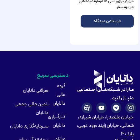
مرورگر برای زمانی که دوباره دیدگاهی
می‌نویسم.
دسترسی سریع
گروه
مـا را در شــبکه‌هــای اجــتمـاعی
صرافی دانایان
مالی
دنبــال کنید.
دانایان
تامین مالی جمعی
دانایان
کــارگــزاری
خیابان ملاصدرا، خیابان شیرازی
شمالی، خیابان زاینده‌رود غربی،
دانایان
ســرمایه‌گذاری دانایان
پلاک ۳
مشاور
بیمه زندگی باران