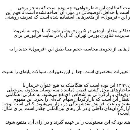
ست که فایده این «نظرخواهی» چه بوده است که به جز برخی
ت یا حداقل، توضیحاتی در مورد آن اضافه نشده است تا فهم این
در این «فرمول»، از متغیرهایی استفاده شده است که تعریف روشنی
برای مثال، متغیر «میزان بازدهی در چهار هفته اخیر» که به صورت «میانگین وزنی» در این فرمول تعیین شده، چگونه ممکن است از متغیر «حداکثر مقدار بازدهی در ۵ روز» بیشتر شود که با توجه به شروط
 سایت شرکت مدیریت فناوری بورس تهران، کدال یا در سایت فرابورس برای
‌هایی از نحوه‌ی محاسبه حجم مبنا طبق این «فرمول» جدید را به
ییرات مختصری است. جدا از این تغییرات، سوالات پایه‌ای را نسبت
به صورت خلاصه می‌توان این دیدگاه را مطرح کرد که کارکرد «بازارگردان» در بازار سهام ایران در طول سالیان اخیر و به ویژه پس از تابستان ۱۳۹۹ این بوده است که هنگامیکه به هیچ عنوان خریدار یا
 ریزساختارهای مخل کشف قیمت (مانند دامنه نوسان محدود، سرخطی
ندوق‌های بازارگردانی به اشخاص ذی‌نفع می‌شود. به عبارتی، هنگامی
ظار این است که بازارگردان سهام عده‌ای را بخرد. این مفهوم
فروشند و باعث افزایش نقدشوندگی در بازار می‌شوند. کافی است توجه
رگردان‌های داخلی و در بازارهای بین‌المللی چقدر است. برای مثال،
ند بود که این مسئولیت را بر عهده گیرند و در ازای آن، منتفع شوند.