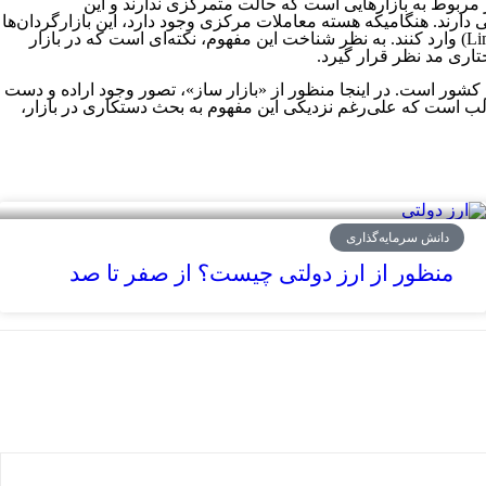
ن معادل فارسی آن تعریف شده است، بیشتر مربوط به بازارهایی است که حالت متمرکزی ندارند و این
 دارند. هنگامیکه هسته معاملات مرکزی وجود دارد، این بازارگردان‌ها
در واقع تفاوت چندانی با سایر معامله‌گران نخواهند داشت زیرا همه‌ی افراد می‌توانند سفارش خود را در دفتر سفارش محدود (Limit Order Book) وارد کنند. به نظر شناخت این مفهوم، نکته‌ای است که در بازار
تاری مد نظر قرار گیرد.
 «بازار ساز» نیز در ارتباط با بازار سهام تهران به چشم می‌خورد که متفاوت از مفهوم Market Maker در خارج از کشور است. در اینجا منظور از «بازار ساز»، تصور وجود اراده‌ و دست
 جالب است که علی‌رغم نزدیکی این مفهوم به بحث دستکاری در بازار،
دانش سرمایه‌گذاری
منظور از ارز دولتی چیست؟ از صفر تا صد