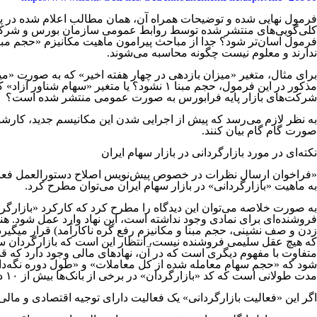
فرمول نهایی شده و توضیحات همراه آن، همان مطالب اعلام شده در پ
کلی‌گویی‌های منتشر شده توسط روابط عمومی سازمان بورس و شرکت فر
فرمول آسان‌تر شود؟ جدا از مباحث پیرامون ماهیت مکانیزم «حجم مبنا
ندارند و معلوم نیست چگونه محاسبه می‌شوند.
مذکور در این فرمول، حجم مبنا ۱ نشود؟ یا
شرکت‌های بازار پایه فرابورس به صورت عمومی منتشر شده است؟
به نظر لازم می‌رسد که پیش از اجرایی شدن این مکانیسم جدید، کارشن
صورت گام گام بیان کنند.
نکته‌ای در مورد بازارگردانی در بازار سهام ایران
«فراخوان ارسال نظرات در خصوص پیش‌نویس اصلاح دستورالعمل فعالیت 
به ماهیت «بازارگردانی» در بازار سهام ایران می‌توان مطرح کرد.
فروشنده‌ای برای نمادی وجود نداشته است، این نهاد وارد عمل شود. 
زدن و صف نشینی، حجم مبنا و مکانیزم رفع گره ناکارآمد) قرار میگیرد،
که هیچ عقل سلیمی فروشنده نیست، انتظار این است که بازارگردان سها
متفاوت با مفهوم دیگری است که در آن، نهادهای مالی وجود دارد که قدر
شود که «حجم سهام معامله شده از کل معاملات» و «طول دوره نگه‌داری 
مدت طولانی است که کد «بازارگردان» در برخی از بانک‌ها بیش از ۱۰ درصد کل سهام را در اختیار دارد. آیا در بازارهای بین‌المللی نیز این گونه است؟
اگر این «فعالیت بازارگردانی» یک فعالیت دارای توجیه اقتصادی و مالی ب