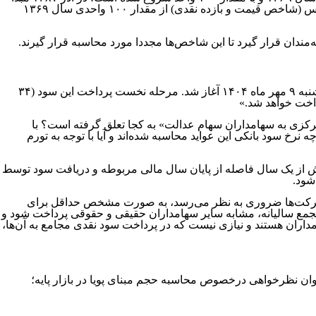
شاخص کل جدید قرار گرفته است بدون آنکه مقادیر پیشین این شاخص مجددا محاسبه شود. در واقع اگر بیان شود که «مقدار شاخص کل بورس (شاخص قیمت و بازده نقدی) از مقدار ۱۰۰ واحدی سال ۱۳۶۹
مندان قرار گیرد تا این شاخص‌ها مجددا مورد محاسبه قرار گیرند.
شرکت سپرده‌گذاری مرکزی اعلام کرده است که «واریز مرحله دوم سود سهام عدالت سال مالی منتهی به ۲۹ اسفندماه ۱۴۰۲ از روز چهارشنبه ۹ مهر ماه ۱۴۰۴ آغاز شد. مرحله نخست پرداخت این سود (۳۴
رکزی به سهامداران سهام عدالت» به کجا تعلق گرفته است؟ با
نرخ سود بانکی این عواید محاسبه شده‌اند و آیا با توجه به تورم
اکنون در میانه سال ۱۴۰۴ هستیم و این سود مربوط به عملکرد سال مالی منتهی به ۱۴۰۲ است. یعنی بیش از یک سال فاصله از پایان سال مالی مربوطه و دریافت سود توسط
شود.
 شرکت‌ها ضروری به نظر می‌رسد، به صورت مشخص حداقل برای
جمع سالیانه، مشابه سایر سهامداران حقیقی و حقوقی پرداخت شود و
امداران هستند و نیازی نیست که در پرداخت سود نقدی مجامع به آن‌ها،
شرکت فرابورس در تاریخ‌های ۵ شهریورماه و ۹ مهرماه ۱۴۰۴ و همچنین پس از فراخوان نظرخواهی درخصوص محاسبه حجم مبنای پویا در بازار پایه؛