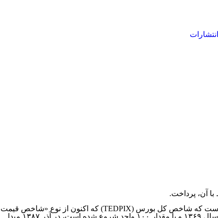
نتشارات
با آن، پرداخت.
جدا از نقدها و چالش‌های مختلف پیرامون تعریف و نحوه‌ی محاسبه‌ی این شاخص‌‌ها، نکته‌ای که در این میزگرد به صورت شفاف ذکر نشد این است که شاخص کل بورس (TEDPIX) که اکنون از نوع «شاخص قیمت
و بازده نقدی» است، تا آذر ۱۳۸۷ از نوع «شاخص قیمت»‌ بوده است و اتفافی که افتاده این بوده است که مقدار شاخص قیمت (TEPIX) که از سال ۱۳۶۹ و با مقدار ۱۰۰ واحد شروع شده است، در آذر ۱۳۸۷ مبدا