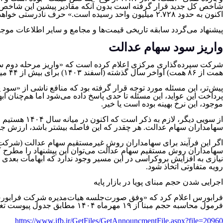
اکنون به حدود ۲.۷۲۸ میلیون واحد رسیده است.» حرف نادرستی خواهد بود.
پیشنهاد می‌گردد سابقه تاریخی قیمت‌ها و مجامع و سایر اطلاعات موجو
واریز سود سهام عدالت
همت از ۸۶ همت) اواخر سال گذشته (اسفند ۱۴۰۳) برای بیش از ۴۴ میلیون سهامدار انجام شده بود. عواید حاصل از سود سهام عدالت نیز پرداخت خواهد شد.»
پیش‌تر، این مسئله مورد توجه قرار گرفته بود که منافع ناشی از «س
پرداخت این عواید، این مسئله تا حدی پاسخ داده می‌شود اما هم‌چنان اب
موجود، این نرخ بهینه بوده است یا خیر.
سهامداران سهام عدالت. هر چقدر که این فاصله بیشتر باشد، ارزش جریا
اگر این فرآیند برای سهامداران روش غیرمستقیم سهام عدالت (شرکت
سهامداران روش مستقیم سهام عدالت می‌توان این پیشنهاد را مطرح ک
نیازی به افزایش بروکراسی در این مسیر وجود ندارد که ابهامات بعدی را
رویه متفاوتی اتخاذ شود.
اجرایی شدن حجم مبنای پویا در بازار پایه
فرمول محاسبه حجم مبنا از ۱۹ مهرماه ۱۴۰۴ مطابق جدول پیوست تغییر خواهد کرد.»
https://www.ifb.ir/GetFiles/GetAnnouncmentFile.aspx?file=20960