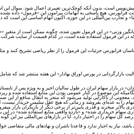
یش‌نویس است، بدون آنکه کوچک‌ترین تغییری اعمال شود. سوال این ا
ابورس، هیچ پاسخی به ابهامات پیرامون این «فرمول» داده نشده اس
» و تجارب بین‌المللی در این حوزه، اکنون ابهام اساسی این است که 
 متغیر «سهام شناور آزاد» که در این فرمول استفاده شده است، در کدام قسمت از
اسان فرابورس جزئیات این فرمول را از نظر ریاضی تشریح کنند و مثال
بازارگردانی در بورس اوراق بهادار» این هفته منتشر شد که شامل تغ
هنگامیکه این موضوع در کنار عمومی بودن این منابع استفاده شده و
 معجونی از ناکارایی تولید می‌شود که منجر به انتقال منافع از این ص
م را به عده‌ای بفروشد و زمانی که هیچ عقل سلیمی خریدار نیست، انت
ی بالاتر میخرند و قدری پایین‌تر از برخی دیگر از بازیگران بازار می
سهام خریداری شده» و «بازده واقعی منابع استفاده شده» در این بازا
اشد، نیاز به اجبار ندارد و قاعدتا ناشران و نهادهای مالی متقاضی خواه