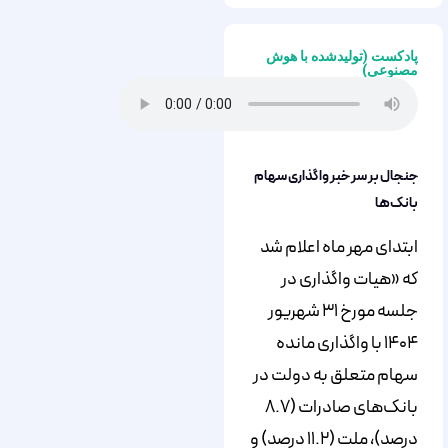
پادکست (تولیدشده با هوش
مصنوعی)
جنجال بر سر خبر واگذاری سهام
بانک‌ها
ابتدای مهر ماه اعلام شد
که «هیات واگذاری در
جلسه مورخ ۳۱ شهریور
۱۴۰۴ با واگذاری مانده
سهام متعلق به دولت در
بانک‌های صادرات (۸.۷
درصد)، ملت (۱۱.۲ درصد) و