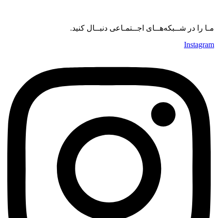
مـا را در شــبکه‌هــای اجــتمـاعی دنبــال کنید.
Instagram