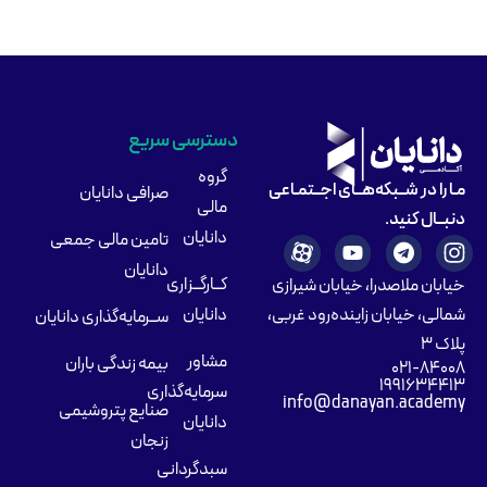
دسترسی سریع
گروه
مـا را در شــبکه‌هــای اجــتمـاعی
صرافی دانایان
مالی
دنبــال کنید.
دانایان
تامین مالی جمعی
دانایان
کــارگــزاری
خیابان ملاصدرا، خیابان شیرازی
شمالی، خیابان زاینده‌رود غربی،
دانایان
ســرمایه‌گذاری دانایان
پلاک ۳
مشاور
بیمه زندگی باران
۰۲۱-۸۴۰۰۸
۱۹۹۱۶۳۴۴۱۳
سرمایه‌گذاری
info@danayan.academy
صنایع پتروشیمی
دانایان
زنجان
سبدگردانی