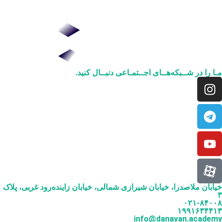
مـا را در شــبکه‌هــای اجــتمـاعی دنبــال کنید.
خیابان ملاصدرا، خیابان شیرازی شمالی، خیابان زاینده‌رود غربی، پلاک
۳
۰۲۱-۸۴۰۰۸
۱۹۹۱۶۳۴۴۱۳
info@danayan.academy