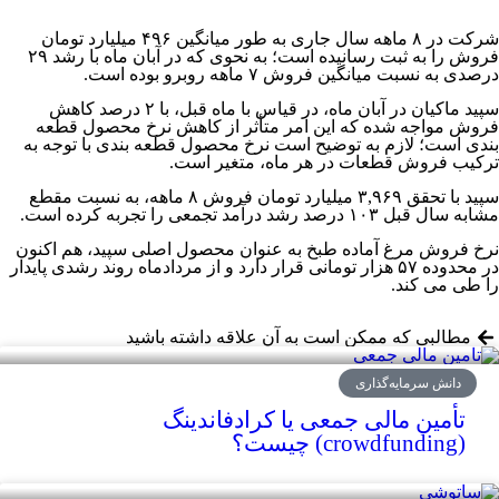
شرکت در ۸ ماهه سال جاری به طور میانگین ۴۹۶ میلیارد تومان
فروش را به ثبت رسانیده است؛ به نحوی که در آبان ماه با رشد ۲۹
درصدی به نسبت میانگین فروش ۷ ماهه روبرو بوده است.
سپید ماکیان در آبان ماه، در قیاس با ماه قبل، با ۲ درصد کاهش
فروش مواجه شده که این امر متأثر از کاهش نرخ محصول قطعه
بندی است؛ لازم به توضیح است نرخ محصول قطعه بندی با توجه به
ترکیب فروش قطعات در هر ماه، متغیر است.
سپید با تحقق ۳,۹۶۹ میلیارد تومان فروش ۸ ماهه، به نسبت مقطع
مشابه سال قبل ۱۰۳ درصد رشد درآمد تجمعی را تجربه کرده است.
نرخ فروش مرغ آماده طبخ به عنوان محصول اصلی سپید، هم اکنون
در محدوده ۵۷ هزار تومانی قرار دارد و از مردادماه روند رشدی پایدار
را طی می کند.
مطالبی که ممکن است به آن علاقه داشته باشید
دانش سرمایه‌گذاری
تأمین مالی جمعی یا کرادفاندینگ
(crowdfunding) چیست؟