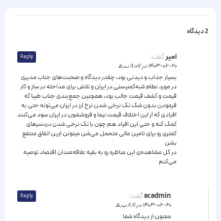
2 دیدگاه
امیر
گفت:
Reply
۱۴۰۳-۰۶-۲۰ در ۸:۰۷ ب٫ظ
بسیار جذاب و دیدنی بود، چقدر دیدگاه و صحبت‌های جناب مدیری
در مورد نطام شبه‌کمنیستی در ایران و تلاش برای مداخله در ساز و کار
قیمت و کشف قیمت جالب بود، همچنین جمع‌بندی جناب طیبا که
فرمودن بدون شک تک نرخی شدن نرخ ارز در ایران می‌تونه حتی به
افرادی که از این اختلاف قیمت نیما و فروششون در ایران سود می‌کنند
کمک کنه و حتی این افراد هم چون با تک نرخی شدن دردسر‌های
کمتری رو برای تامین مالی متحمل می‌شن میتونن ازین اتفاق منتفع
بشن
در کل مشاهده‌ی این مناظره رو به بقیه علاقه‌مندان اقتصاد توصیه
می‌کنم
acadmin
گفت:
Reply
۱۴۰۳-۰۶-۲۰ در ۸:۱۱ ب٫ظ
ممنون از دیدگاه شما