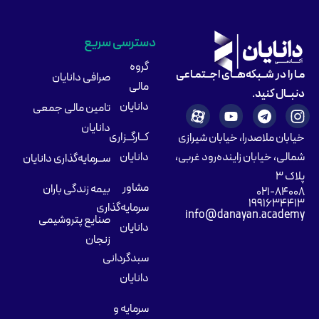
دسترسی سریع
گروه
مـا را در شــبکه‌هــای اجــتمـاعی
صرافی دانایان
مالی
دنبــال کنید.
دانایان
تامین مالی جمعی
دانایان
کــارگــزاری
خیابان ملاصدرا، خیابان شیرازی
شمالی، خیابان زاینده‌رود غربی،
دانایان
ســرمایه‌گذاری دانایان
پلاک ۳
مشاور
بیمه زندگی باران
۰۲۱-۸۴۰۰۸
۱۹۹۱۶۳۴۴۱۳
سرمایه‌گذاری
info@danayan.academy
صنایع پتروشیمی
دانایان
زنجان
سبدگردانی
دانایان
سرمایه و