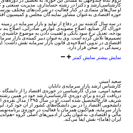
لزوم نگاه چندوجهی به مسائل این حوزه، به تحصیل در دوره‌های
کارشناسی‌ارشد و دکترا در رشته حسابداری، مدیریت صنعتی و ک
او سال‌های متمادی در کنار فعالیت در شرکت‌های مختلف بورس
حوزه اقتصادی به‌عنوان مشاور نمایندگان مجلس و کمیسیون اقت
در سه سال گذشته نیز در دفاع از تولید و بازار سرمایه در زمینه 
خوراک گاز صنایع، اصلاح مصوبه‌ی عوارض صادراتی، اصلاح بند 
بودجه، تعدیل نرخ سود بانکی و اهمیت دادن به موضوع حاشیه‌ی س
تصمیم‌ها تلاش کرده است
.
وی به‌عنوان دبیر کمیته‌ی بازار سرم
اقتصادی در تدوین اصلاحیه‌ی قانون بازار سرمایه نقش داشت؛ ای
رسیدگی در صحن قرار دارد
.
نمایش بیشتر
نمایش کمتر
سعید امینی
کارشناس ارشد بازار سرمایه‌ی دانایان
سعید امینی، مدرک کارشناسی در حوزه‌ی اقتصاد را از دانشگاه ع
دریافت کرده و برای دوره‌ی کارشناسی‌ارشد
‏
خود در همین رشته 
شریف فارغ‌التحصیل شده است
.
او در سال ۱۳۹۵ مدال نق
دانشجویی
‏
اقتصاد را در بین دانشگاه‌های کشور از آن خود کرد
.
ای
بازار سرمایه،
‏
هم‌اکنون همزمان با فعالیت در حوزه‌ی برنامه‌نویس
مالی و اقتصادی، به‌عنوان یکی از
‏
ادمین‌های اصلی گروه
«
هم‌اند
ایران
(
هاما
)»
نقش ایفا می‌کند
.‏