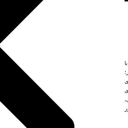
ا
؛
ی
ی
،
ز