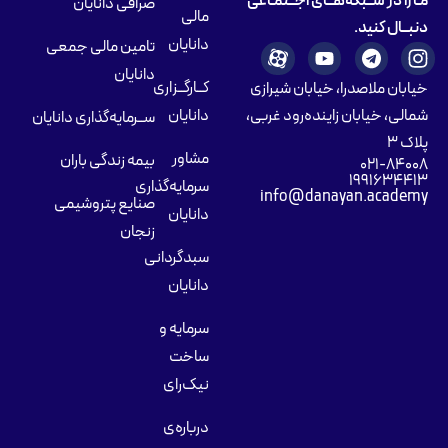
مـا را در شــبکه‌هــای اجــتمـاعی
صرافی دانایان
مالی
دنبــال کنید.
دانایان
تامین مالی جمعی
دانایان
کــارگــزاری
خیابان ملاصدرا، خیابان شیرازی
شمالی، خیابان زاینده‌رود غربی،
دانایان
ســرمایه‌گذاری دانایان
پلاک ۳
مشاور
بیمه زندگی باران
۰۲۱-۸۴۰۰۸
۱۹۹۱۶۳۴۴۱۳
سرمایه‌گذاری
info@danayan.academy
صنایع پتروشیمی
دانایان
زنجان
سبدگردانی
دانایان
سرمایه و
ساخت
نیک‌رای
درباره‌ی