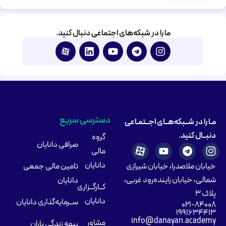
ما را در شبکه‌های اجتماعی دنبال کنید.
دسترسی سریع
مـا را در شــبکه‌هــای اجــتمـاعی
دنبــال کنید.
گروه
صرافی دانایان
مالی
دانایان
تامین مالی جمعی
خیابان ملاصدرا، خیابان شیرازی
شمالی، خیابان زاینده‌رود غربی،
دانایان
کــارگــزاری
پلاک ۳
دانایان
ســرمایه‌گذاری دانایان
۰۲۱-۸۴۰۰۸
۱۹۹۱۶۳۴۴۱۳
info@danayan.academy
مشاور
بیمه زندگی باران