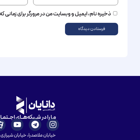
ذخیره نام، ایمیل و وبسایت من در مرورگر برای زمانی ک
مـا را در شــبکه‌هــای اجــتمـ
خیابان ملاصدرا، خیابان شیرازی ش