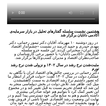
هشتمین نشست سلسله گفتارهای تحلیل در بازار سرمایه‌ی
آکادمی دانایان برگزار شد
در روز دوشنبه ۱۰ مهرماه، آقایان دکتر تیمور رحمانی، دکتر
مهدی حیدری و حمید آذرمند در نشست ‏«چشم‌انداز اقتصاد
کلان ایران» سخنرانی کردند. این جلسه جزو سلسله
گفتارهای «آکادمی دانایان» با حضور برخی کارشناسان و
صاحب‌نظران اقتصاد و مدیران کسب‌وکارها برگزار شد.
مثبت‌شدن نرخ رشد در سال ۱۴۰۲ ‏و نزولی ­شدن نرخ رشد
تورم
دکتر رحمانی در بررسی چالش‌های اقتصاد ایران با نگاهی به
عملکرد دولت در سال ۱۴۰۲ گفت: «دولت فراتر از انتظار ما
که تصور داشتیم نرخ رشد اقتصادی به سمت کاهشی­شدن
میل کند، ظاهر شد. تلاش دولت در بخش دیپلماسی منجر به
این شد که فضای تحریم نسبت به قبل تغییر کند و در مجموع
این تغییر کمک کرد تا بتوانیم هم عواید صادراتی بیشتری
داشته باشیم و هم به منابع مالی خود دسترسی پیدا کنیم و در
نهایت این وضعیت رشد اقتصادی عمدتاً ناشی از فروش نفت
را بهبود بخشیده است. البته این نتیجه‌گیری خود به خود بدآن