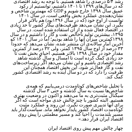
رشد ۵/۴ درصدی را شاهد هستیم‎. با توجه به رشد اقتصادی
که در سال‌های ۱۳۹۹ تا ۱۴۰۱ داشتیم، توانستیم از رکود
عمیق سال ۱۳۹۸ خارج شویم و‎ GDP ‎که ‏مهمترین شاخص و
نشان‌دهنده‌ی عملکرد بخش واقعی است، در سال ۱۴۰۱
توانست از اوج خود (که در سال ۱۳۹۶بود) هم بالاتر ‏قرار
بگیرد. این نشان می‌دهد ظرفیت‌های بیکار کشور تا حد زیادی
در اقتصاد فعال شده و از آن استفاده شده است.‏ در سال
۱۳۹۵، بیشترین تولید ناخالص نفت و گاز را داشتیم و در سال
۱۳۹۸کمترین میزان آنها را شاهد بودیم؛ اما در سال ‏‏۱۴۰۱ که
آخرین آمار سالانه‌ی آن منتشر شده، نشان می‌دهد که حدوداً
۳۳ درصد از اوج سال ۱۳۹۵ کمتر، ولی ۳۲ درصد از ‏کمترین
مقدار خود در سال ۱۳۹۸ بالاتر هستیم. احیای بخش نفت تا
حد زیادی کمک کرده است تا امسال و سال گذشته ‏شاهد
رشد اقتصادی باشیم و این نشان می‌دهد اگر زیرساخت‌های
نفت و گاز فعال‌تر شود، این بخش اقتصاد همچنان این
ظرفیت را دارد که در دو ‏سال آینده به رشد اقتصادی کشور
کمک کند‎.
با تحلیل شاخص‌های کوتاه‌مدت درمی‌یابیم که همه‌ی
شاخص‌ها نسبت به سال گذشته و حتی ۳ سال گذشته
سیگنال مثبت‌تری به ما ‏می‌دهند و اکنون در وضعیت بهتری
هستیم. البته کشور با چند چالش جدی مواجه است که اگر
برای آنها تدبیری صورت نگیرد، این ‏روند و عملکرد مثبت
کوتاه‌مدت اقتصاد کشور پایدار نخواهد ماند. سیاست‌گذار باید
مسیر بلندمدت را احیا کند و مسیر مطمئنی ‏را پیش روی
اقتصاد ایران قرار دهد.»
چهار چالش مهم پیش روی اقتصاد ایران