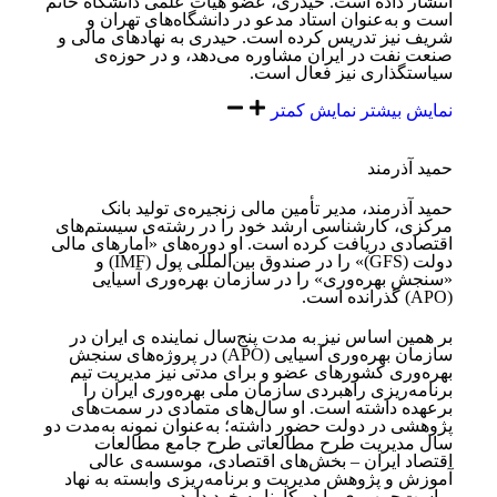
انتشار داده است. حیدری، عضو هیأت علمی دانشگاه خاتم
است و به‌عنوان استاد مدعو در دانشگاه‌های تهران و
شریف نیز تدریس کرده است. حیدری به نهادهای مالی و
صنعت نفت در ایران مشاوره می‌دهد، و در حوزه‌ی
سیاستگذاری نیز فعال است.
نمایش بیشتر
نمایش کمتر
حمید آذرمند
حمید آذرمند، مدیر تأمین مالی زنجیره‌ی تولید بانک
مرکزی، کارشناسی ارشد خود را در رشته‌ی سیستم‌های
اقتصادی ‏دریافت کرده است. او دوره‌های «آمارهای مالی
دولت (‏GFS‏)» را در صندوق بین‌المللی پول (‏IMF‏) و
«سنجش بهره‌وری» را ‏در سازمان بهره‌وری آسیایی
(‏APO‏) گذرانده است.
بر همین اساس نیز به مدت پنج‌سال نماینده ی ایران در
سازمان ‏بهره‌وری آسیایی (‏APO‏) در پروژه‌های سنجش
بهره‌وری کشورهای عضو و برای مدتی نیز مدیریت تیم
برنامه‌ریزی راهبردی ‏سازمان ملی بهره‌وری ایران را
برعهده داشته است. او سال‌های متمادی در سمت‌های
پژوهشی در دولت حضور داشته؛ ‏به‌عنوان نمونه به‌مدت دو
سال مدیریت طرح مطالعاتی طرح جامع مطالعات
اقتصاد ایران – بخش‌های اقتصادی، موسسه‌ی ‏عالی
آموزش و پژوهش مدیریت و برنامه‌ریزی وابسته به نهاد
ریاست‌جمهوری را در کارنامه خود دارد.‏