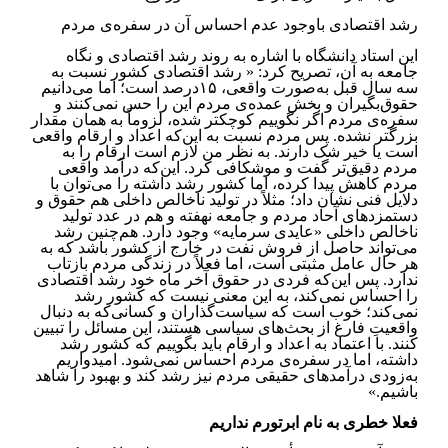
رشد اقتصادی باوجود عدم احساس آن در سفره‌ی مردم
این استاد دانشگاه با اشاره به روند رشد اقتصادی و نگاه
جامعه به آن، تصریح کرد: « رشد اقتصادی کشور نسبت به
سه سال قبل به‌صورت واقعی، ۱۵درصد است؛ اما می‌دانیم
حقوق‌بگیران و بخش عمده‌ی مردم ‏این را حس نمی‌کنند و
سفره‌ی مردم اگر نگوییم کوچکتر شده، لزوماً به همان مقدار
بزرگتر نشده. پس مردم نسبت به ‏این‌که اعداد و ارقام واقعی
است یا خیر شک دارند. به نظر من لازم است ارقام را به
مردم دقیق‌تر گفت و موشکافی کرد. این‌که ‏درآمد واقعی
مردم کاهش پیدا کرده، اما کشور رشد داشته را می‌توان با
دلایل فنی نشان داد؛ مثلاً در تولید ناخالص داخلی هم ‏حقوق و
دستمزدهای آحاد مردم و جامعه نهفته و هم در عدد تولید
ناخالص داخلی «عایدی سرمایه» وجود دارد. هم‌چنین رشد
می‌تواند حاصل از فروش نفت در خارج از ‏کشور باشد که به
هر حال عامل مثبتی است، اما فعلاً در زندگی مردم بازتاب
ندارد. پس این‌که فردی در حقوق آخر ماه خود رشد اقتصادی
را احساس ‏نمی‌کند، به این معنی نیست که کشور رشد
نمی‌کند؛ خوب است که سیاست‌گذاران و کسانی‌که به دنبال
واقعیتِ فارغ از ‏بحث‌های سیاسی هستند، این مسائل را تبیین
کنند. با اعتماد به اعداد و ارقام باید بگوییم که کشور رشد
داشته، اما در سفره‌ی ‏مردم احساس نمی‌شود. امیدواریم
به‌زودی درآمدهای حقیقی مردم نیز رشد کند و بهبود را شاهد
باشیم.‏»
فعلا خطری به نام ابرتورم نداریم