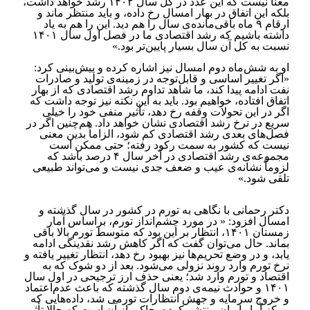
معنا نیست که این عدد در کل سال ۱۴۰۲ رشد خواهد داشت،
بلکه این اتفاق در بهار امسال رخ داده، و باید منتظر ماند و
ارقام ۹ ماه باقی‌مانده‌ی سال را هم دید. این را هم به یاد
داشته باشیم که رشد اقتصادی ما در فصل اول سال ۱۴۰۱
نسبت به کل آن سال بسیار پایین‌تر بود.»
او به شش‌ماه دوم امسال نیز اشاره کرده و پیش‌بینی کرد:
«اگر تغییر اساسی و قابل‌توجه در زمینه‌ی تولید و صادرات
نفت ادامه پیدا کند، ما شاهد تداوم رشد اقتصادی که از بهار
اتفاق افتاده، خواهیم بود. باید به این نکته نیز توجه داشت که
اگر در این تحولات وقفه رخ دهد، تأثیر منفی خود را خیلی
سریع در نرخ رشد اقتصادی نشان خواهد داد. هم‌چنین اگر در
فصل‌های بعدی رشد اقتصادی کم شود، الزاماً بدین معنی
نیست که کشور به سمت رکود رفته؛ حتی ممکن است
مجموعه‌ی رشد اقتصادی در آخر سال ۴ درصد باشد که
لزوماً نشانه‌ی عیب و ضعف جدی نیست و می‌تواند طبیعی
تلقی شود.»
دکتر رحمانی با نگاهی به تورم در کشور در سال گذشته و
امسال افزود: « در مورد چشم‌انداز تورم، براساس آمار
زمستان ۱۴۰۱، انتظار بر این بود که متوسط تورم بالا باقی
بماند. حال می‌توان گفت که اگر کاهش رشد نقدینگی ادامه
یابد، و در وضع تحریم‌ها نیز بهبود رخ دهد، انتظار تغییر یافته و
نرخ تورم وارد روند نزولی می‌شود. بعد از دو شوک که به
اقتصاد و تورم وارد شد؛ یعنی حذف ارز ترجیحی در اول سال
۱۴۰۱ و حوادث نیمه‌ی دوم سال گذشته که باعث عدم‌اعتماد
و خروج سرمایه و جهش انتظارات تورمی شد، داده‌هایی که
مرکز آمار ایران منتشر کرده، حاکی از آن است که حالا تأثیر