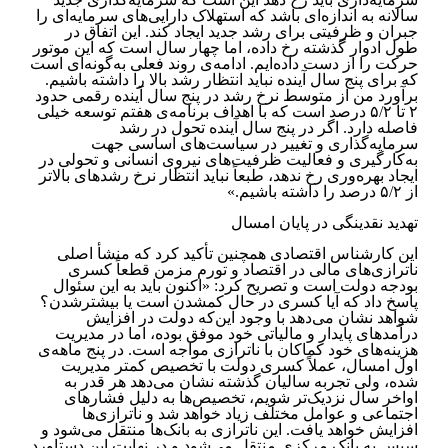
سالانه به اندازه‌ای باشد که استهلاک دارایی‌های سرمایه‌ای را
‏جبران و ظرفیتی برای رشد جدید ایجاد کند. این اتفاق در
طول ادوار گذشته رخ داده، اما چهار سال است که این موتور
حرکت را ‏از دست داده‌ایم.‏ ادامه‌ی روند فعلی به‌گونه‌ای است
که برای پنج سال آینده نباید انتظار رشد بالا را داشته باشیم.
برآورد من از متوسط نرخ رشد ‏در پنج سال آینده رقمی حدود
۲ تا ۵/۲ درصد است که با اهداف برنامه‌ی هفتم توسعه خیلی
فاصله دارد. اگر در پنج سال ‏آینده تحول در رشد
سرمایه‌گذاری و تغییر در سیاست‌های اساسی جهت
به‌کارگیری و فعالیت ظرفیت‌های نیروی ‏انسانی و تحولی در
ایجاد بهره‌وری رخ ندهد، طبعاً نباید انتظار نرخ رشدهای بالاتر
از ۵/۲ درصد را داشته باشیم.‏»
تهدید نقدینگی در پایان امسال
این کارشناس اقتصادی همچنین تأکید کرد که منشأ اصلی
ناترازی‌های مالی در اقتصاد و تورم مزمن قطعاً کسری
بودجه ‏دولت است و تصریح کرد: «اکنون باید به این سئوال
پاسخ داد که آیا کسری در حال کم­شدن است یا بیشترشدن؟
شواهد نشان می‌دهد با ‏وجود این‌که دولت در افزایش
درآمدهای پایدار و مالیاتی خود موفق بوده، اما در مدیریت
هزینه‌های خود کماکان با ناترازی ‏مواجه است. در پنج ماهه‌ی
اول امسال، عملاً کسری دولت با تخصیص کمتر مدیریت‌
شده، ولی تجربه سالیان گذشته نشان ‏می‌دهد هر قدر به
اواخر سال نزدیک‌تر شویم، تخصیص‌ها به دلیل فشارهای
اجتماعی و عوامل مختلف زیاد خواهد شد و ‏ناترازی‌ها
افزایش خواهد یافت. این ناترازی به بانک‌ها منتقل می‌شود و
سپس به بانک مرکزی منتقل می‌شود و در نهایت این ‏دستاورد