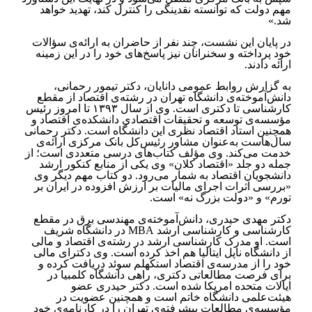
مهم دولت که توانسته نقدینگی را کنترل کند، تهدید خواهد
شد.»
در پایان این نشست، چند نفر از حاضران به ارائه‌ی سؤالات
خود پرداخته و سخنرانان نیز پاسخ‌های خود را در این زمینه
ارائه دادند.
به گزارش روابط عمومی دانایان، دکتر تیمور رحمانی،
دانش‌آموخته‌ی دانشگاه تهران در رشته‌ی اقتصاد از مقطع
کارشناسی تا دکتری است. وی از سال ۱۳۹۳ تا امروز رئیس
مؤسسه‌ی توسعه و تحقیقات اقتصادی دانشکده‌ی اقتصاد و
همچنین استاد اقتصاد نظری این دانشگاه است. دکتر رحمانی
سال‌هاست به‌عنوان مشاور رئیس‌کل بانک مرکزی ارائه‌ی
خدمت می‌کند. وی مؤلف کتاب‌های درسی متعددی است؛ از
جمله دو جلد «اقتصاد کلان» وی یکی از منابع کنکور ارشد
دانشجویان اقتصاد به شمار می‌رود. دو کتاب مهم دیگر وی
«بررسی اثرات اجرای مالیات بر ارزش افزوده در ایران بر
تورم» و «دولت بزرگ نه» است.
دکتر مهدی حیدری، دانش‌آموخته‌ی مهندسی برق در مقطع
کارشناسی و کارشناسی ارشد MBA در دانشگاه شریف
است. او مدرک کارشناسی ارشد در رشته‌ی اقتصاد و مالی
از دانشگاه ناپل ایتالیا هم اخذ کرده است. وی دکترای مالی
خود را از مدرسه‌ی اقتصاد استکهلم سوئد دریافت کرده و
برای فرصت مطالعاتی دکتری، راهی دانشگاه کلمبیا در
ایالات متحده امریکا شده است. دکتر حیدری عضو
هیئت‌علمی دانشگاه خاتم است و همچنین عضویت در
مؤسسه‌ی مطالعات پیشرفته‌ی تهران را در کارنامه‌ی خود