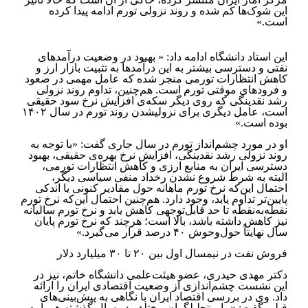
این شوک‌ها کم شده و روند نزولی تورم ادامه پیدا کرده
است.»
این استاد دانشگاه ادامه داد:‌ « بهبود در وضعیت درآمدهای
نفتی و دسترسی بیشتر به این درآمدها به تثبیت بازار ارز و
کاهش انتظارات تورمی منجر شده که عامل مهمی در صعود
و فرودهای موقتی تورم است. هم‌چنین، تداوم روند نزولی
رشد نقدینگی که روی دیگر سکه‌ی افزایش نرخ سود حقیقی
است، عامل دیگری برای نزولی­شدن روند تورم در سال ۱۴۰۲
بوده است.»
او در مورد چشم‌‌انداز تورم در سال جاری گفت: «با توجه به
روند نزولی رشد نقدینگی، افزایش نرخ بهره‌ی حقیقی، بهبود
دسترسی ایران به منابع ارزی و کاهش انتظارات تورمی،
البته به شرط ­شروع نشدن رخداد منفی سیاسی دیگر،
احتمال این‌که نرخ تورم ماهانه حول مقادیر کنونی یا اندکی
پایین‌تر تداوم یابد، وجود دارد. هم‌چنین احتمال این‌که نرخ تورم
نقطه‌به‌نقطه تا حد قابل‌توجهی کاهش یابد و نرخ تورم سالیانه
نیز کاهش داشته باشد، بالا است؛ هرچند که نرخ تورم پایان
سال نهایتاً حول‌وحوش ۴۰ درصد قرار می‌گیرد.»
فروش نفت در نیمسال اول بین ۲۰ تا ۳۰ میلیارد دلار
دکتر مهدی حیدری، عضو هیئت‌علمی دانشگاه خاتم، نیز در
این نشست چشم‌اندازی از وضعیت اقتصادی ایران را ارائه
داد. وی در بررسی اقتصاد ایران با نگاهی به پیش‌بینی‌های
قبلی گفت: «ما و تحلیلگران مختلف در سال گذشته همواره