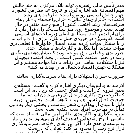
مدیر تأمین مالی زنجیره‌ی‌ تولید بانک مرکزی ‏ به چند چالش
مهم اقتصادی هم اشاره کرده و ‌افزود: «به نظر من کشور با
چهار چالش اساسی روبه‌رو است: «ظرفیت‌های رشد
اقتصاد،» «ناترازی‌های مالی،» «ترازپراخت‌ها» و ‏‏«بازارها».‏
ظرفیت‌های رشد اقتصاد کشور از سوی چند متغیر در حال
تهدید است و موضوع روی میز سیاست‌گذاران قرار دارد تا
برای آنها تدبیر ‏کنند. مسئله‌ی اصلی زیرساخت‌های اساسی
است که به‌ویژه در حوزه‌ی حمل و نقل، انرژی،‏ICT ‎ و آب ما
را با مشکل مواجه ‏کرده‌ است. امسال خانوارها با قطعی برق
مواجه نشدند، اما بنگاه‌ها و کارخانه‌ها با مشکل جدی
جیره‌بندی و قطعی برق مواجه ‏بودند که نشان‌دهنده‌ی تنگنای
رشد در بخش صنعت کشور است. در بحث اقتصاد دیجیتال
نیز با مشکلات اساسی در ارتباط با ‏دنیا مواجه هستیم و این
مشکلات جهش اقتصاد دیجیتال ما را تهدید می‌کند.»
ضرورت جبران استهلاک دارایی‌ها با سرمایه‌گذاری سالانه
آذرمند به چالش‌های دیگری اشاره کرده و گفت: «مسئله‌ی
بعدی نیروی کار است و اتفاق عجیبی که رخ داده، این است
که اگرچه نرخ بیکاری در حال تک‌رقمی شدن است، اما
‏جمعیت فعال کشور هم رو به کاهش است. بخشی از آن به
دلیل ناامیدی از پیداکردن شغل مناسب و بخشی دیگر به دلیل
‏تمایل به مهاجرت افراد است. نکته‌ی بعدی بحث
سرمایه‌گذاری و ناکارآمدی نظام تأمین مالی اقتصاد است که
تناسبی با نرخ رشدهایی که هدف‌گذاری ‏می‌شود، ندارد و نیاز
به توسعه‌ی جدی دارد. اگر این اتفاق رخ ندهد، سرمایه‌گذاری
نازل نرخ رشد را محدود می‌کند؛ اتفاقی که در بحث
‏سرمایه‌داری باید رخ دهد این است که سرمایه‌گذاری جدید