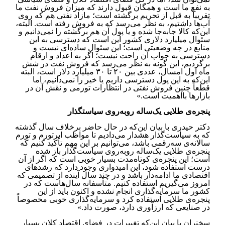
به نفع ما است و همگان قبول دارند که میزان فروش ‏نفت ما
تقریباً به قبل از تحریم برگشته است؛ مازاد نفتی هم که روی
آب‌ها داشتیم، به نظر می‌رسد که به فروش رفته است. البته،
‏این‌که کالا جابه‌جا شده و یا پول آن هم برگشته را نمی‌دانیم و
سئوال میلیارد دلاری کشور این است که دسترسی به این
منابع در ‏چه وضعیتی است؛ این سئوال ساده‌ای نیست و
دسترسی به جواب آن راحت نیست؛ اگر به اعداد و ارقام
برگردیم، این گونه به ‏نظر می‌رسد که فروش نفت در شش
ماه اول امسال، عددی بین ۲۰ تا ۳۰ میلیارد دلار است، البته
این‌که به این پول دسترسی ‏داریم یا خیر را نمی‌دانیم، اما
قطعاً چنین فروش نفتی در انتظارات تورمی و نقش آن در
بازارها بااهمیت است.‏»
پنجره‌ی طلایی یک‌ساله روبه‌روی سیاست
گذار
دکتر حیدری با بیان این‌که در حال حاضر برخلاف سال گذشته
که به سیاست‌گذار هشدار می‌دادیم تا مواظب ابرتورم و تورم
سالانه‌ی سه‌رقمی باشد، می‌توانیم بر این مهم تأکید کنیم که
پنجره‌ی طلایی یک‌ساله روبه‌روی سیاست‌گذار باز شده
است؛ این ‏پنجره‌ی کوتاه‌مدت بسیار خوبی است که اگر از آن
درست استفاده شود، این امیدواری وجود دارد که رشدهای
اقتصادی ما ‏ادامه‌دار باشد و در چند سال آینده از تصمیمی که
امروز می‌گیریم استفاده کنیم. متأسفانه سال‌هاست که در
کشور ما سرمایه‌گذاری انجام نشده و اکنون باید از این
پنجره‌ی طلایی استفاده کرد و سرمایه‌گذاری ‏خوبی مخصوصاً
در صنایعی که ارزآوری دارد، صورت داد‎.»
سخنران با بیان این‌که تغییرات در فضای اقتصاد کلان بسیار