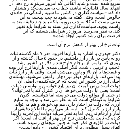
سریع شده است و شاید اتفاقی که امروز می‌تواند رخ دهد در
انتهای سال قابل­انجام ‏نباشد، خطاب به سیاست‌گذار هشدار
داد که: «سیاست‌گذاری در کشور ما شبیه رانندگی در جاده‌ی
چالوس است، وقتی گفته می‌شود به چپ بپیچید، به این
معنی ‏نیست که کلا به چپ برویم، بلکه باید چند دقیقه بعد به
راست پیچید. سیاست‌گذاری نیز بسته به شرایط باید تغییر
کند. به ‏نظر می‌رسد امروز در شرایطی هستیم که این
فرصت برای رشد کشور ایجاد شده.»
ثبات نرخ ارز بهتر از کاهش نرخ آن است
دکتر حیدری با اشاره به بازارها افزود: «در ۷ ماه گذشته ثبات
رو به پایین در بازار ارز داشتیم. در حدود ۵ سال گذشته و از
روزی که ترامپ ‏از برجام خارج شد و دلار در کشور رشد
عجیب و غریبی داشت، لنگر اصلی همه‌ی بازارها نرخ ارز بوده
و قیمت‌ها با آن بالا و پایین ‏می‌شده‌ است. وقتی بازار ارز ثبات
پیدا می‌کند، بازارهای دیگر نیز دچار آرامش می‌شود. مسئله‌ی
اصلی ارز در کشور این است که ‏عرضه‌کننده‌ی اصلی آن
دولت است، پس قیمت آن نیز تابع خواستن و توانستن دولت
است؛ یعنی آیا دولت می‌خواهد آن را ‏کنترل کند یا نمی‌تواند؟
در خیلی از مواقع دولت می‌خواسته اما نتوانسته. اکنون
شرایط به‌گونه‌ای است که به نظر می‌رسد ‏با توجه به منابع
ارزی که دولت در اختیار دارد، هم می‌خواهد و هم می‌تواند
بازار ارز را کنترل کند. البته باز می‌گویم ما اطلاع دقیقی ‏از
آمار و ارقام نداریم، اما به نظر می‌آید دولت این تجربه را پیدا
کرده که ثابت نگه داشتن نرخ ارز بهتر از افت آن است؛ اگر
‏دولت در اتاق‌های فکر خود به چنین نتیجه‌ای رسیده باشد،
اتفاق بسیار مطلوبی برای اقتصاد کشور رخ داده است.‏»