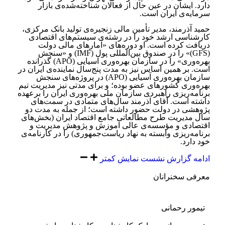
دارد. ایشان در عین حال از فعالان شناخته‌شده‌ی بازار
سرمایه‌ی ایران است.
حمید آذرمند، مدیر تأمین مالی زنجیره‌ی تولید بانک مرکزی،
کارشناسی ارشد خود را در رشته‌ی سیستم‌های اقتصادی
دریافت کرده است. او دوره‌های «آمارهای مالی دولت
(GFS)» را در صندوق بین‌المللی پول (IMF) و «سنجش
بهره‌وری» را در سازمان بهره‌وری آسیایی (APO) گذرانده
است. بر همین اساس نیز به مدت پنج‌سال نماینده‌ی ایران در
سازمان بهره‌وری آسیایی (APO) در پروژه‌های سنجش
بهره‌وری کشورهای عضو بوده؛ و برای مدتی نیز مدیریت تیم
برنامه‌ریزی راهبردی سازمان ملی بهره‌وری ایران را برعهده
داشته است. آقای آذرمند سال‌های متمادی در سمت‌های
پژوهشی در دولت حضور داشته است؛ از جمله به‌ مدت دو
سال مدیریت طرح مطالعاتی جامع اقتصاد ایران (بخش‌های
اقتصادی و مؤسسه‌ی عالی آموزش و پژوهش مدیریت و
برنامه‌ریزی وابسته به نهاد ریاست‌جمهوری) را در کارنامه‌ی
خود دارد.
ادامه گزارش نشست
نمایش کمتر
معرفی سخنرانان
تیمور رحمانی