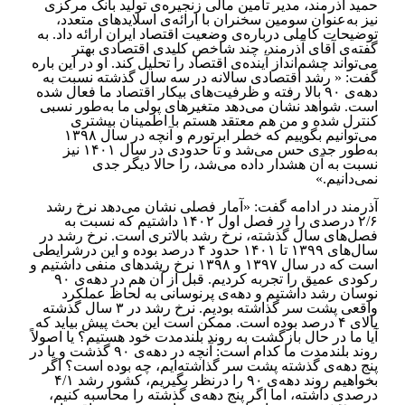
حمید آذرمند، مدیر تأمین مالی زنجیره‌ی‌ تولید بانک مرکزی
‏نیز به‌عنوان سومین سخنران با ارائه‌ی اسلایدهای متعدد،
توضیحات کاملی درباره‌ی وضعیت اقتصاد ایران ارائه داد. به
گفته‌ی آقای آذرمند، چند شاخص کلیدی اقتصادی بهتر
می‌تواند چشم‌انداز آینده‌ی اقتصاد را تحلیل کند. او در این باره
گفت: « رشد اقتصادی سالانه ‏در سه سال گذشته نسبت به
دهه‌ی ۹۰ بالا رفته و ظرفیت‌های بیکار اقتصاد ما فعال شده
است. شواهد نشان می‌دهد ‏متغیرهای پولی ما به‌طور نسبی
کنترل شده و من هم معتقد هستم با اطمینان بیشتری
می‌توانیم بگوییم که خطر ابرتورم و ‏آنچه در سال ۱۳۹۸
به‌طور جدی حس می‌شد و تا حدودی در سال ۱۴۰۱ نیز
نسبت به آن هشدار داده می‌شد، را حالا دیگر جدی
نمی‌دانیم‎.»
آذرمند در ادامه گفت: «آمار فصلی نشان می‌دهد نرخ رشد
۲/۶ درصدی را در فصل اول ۱۴۰۲ داشتیم که نسبت به
فصل‌های سال گذشته، نرخ رشد ‏بالاتری است. نرخ رشد در
سال‌های ۱۳۹۹ تا ۱۴۰۱ حدود ۴ درصد بوده و این درشرایطی
است که در سال ۱۳۹۷ و ۱۳۹۸ ‏نرخ رشدهای منفی داشتیم و
رکودی عمیق را تجربه کردیم. قبل از آن هم در دهه‌ی ۹۰
نوسان رشد داشتیم و دهه‌ی پرنوسانی ‏به لحاظ عملکرد
واقعی پشت سر گذاشته بودیم. نرخ رشد در ۳ سال گذشته
بالای ۴ درصد بوده است. ممکن است این بحث ‏پیش بیاید که
آیا ما در حال بازگشت به روند بلندمدت خود هستیم؟ یا اصولاً
روند بلندمدت ما کدام است: آنچه در دهه‌ی ۹۰ ‏گذشت و یا در
پنج دهه‌ی گذشته پشت سر گذاشته‌ایم، چه بوده است؟ اگر
بخواهیم روند دهه‌ی ۹۰ را درنظر بگیریم، کشور رشد ۴/۱
درصدی ‏داشته، اما اگر پنج دهه‌ی گذشته را محاسبه کنیم،