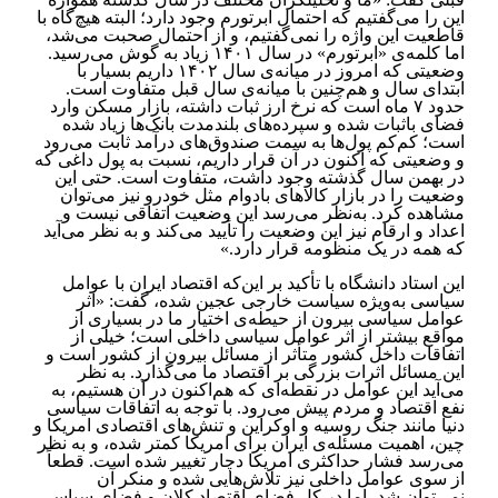
این را می‌گفتیم که احتمال ابرتورم وجود دارد؛ ‏البته هیچ‌گاه با
قاطعیت این واژه را نمی‌گفتیم، و از احتمال صحبت می‌شد،
اما کلمه‌ی «ابرتورم» در سال ۱۴۰۱ زیاد به گوش می‌رسید.
وضعیتی که امروز در میانه‌ی ‏سال ۱۴۰۲ داریم بسیار با
ابتدای سال و هم‌چنین با میانه‌ی سال قبل متفاوت است.
حدود ۷ ماه است که نرخ ارز ثبات ‏داشته، بازار مسکن وارد
فضای باثبات شده و سپرده‌های بلندمدت بانک‌ها زیاد شده
است؛ کم‌کم پول‌ها به سمت ‏صندوق‌های درآمد ثابت می‌رود
و وضعیتی که اکنون در آن قرار داریم، نسبت به پول داغی که
در بهمن سال گذشته وجود ‏داشت، متفاوت است. حتی این
وضعیت را در بازار کالاهای بادوام مثل خودرو نیز می‌توان
مشاهده کرد. به‌نظر می‌رسد این ‏وضعیت اتفاقی نیست و
اعداد و ارقام نیز این وضعیت را تأیید می‌کند و به نظر می‌آید
که همه در یک منظومه قرار دارد‎.»
این استاد دانشگاه با تأکید بر این‌که اقتصاد ایران با عوامل
سیاسی به‌ویژه سیاست خارجی عجین شده، گفت: «اثر
عوامل سیاسی بیرون از حیطه‌ی اختیار ما در بسیاری از
مواقع ‏بیشتر از اثر عوامل سیاسی داخلی است؛ خیلی از
اتفاقات داخل کشور متأثر از مسائل بیرون از کشور است و
این مسائل اثرات بزرگی بر ‏اقتصاد ما می‌گذارد. به نظر
می‌آید این عوامل در نقطه‌ای که هم‌اکنون در آن هستیم، به
نفع اقتصاد و مردم پیش می‌رود. با ‏توجه به اتفاقات سیاسی
دنیا مانند جنگ روسیه و اوکراین و تنش‌های اقتصادی امریکا و
چین، اهمیت مسئله‌ی ایران برای امریکا کمتر شده، و به نظر
می‌رسد فشار حداکثری امریکا دچار تغییر شده است. قطعاً
از سوی عوامل داخلی نیز تلاش‌هایی شده و ‏منکر آن
نمی‌توان شد، اما در کل فضای اقتصاد کلان و فضای سیاسی