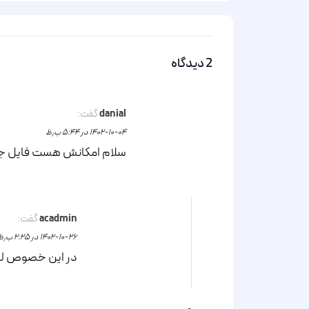
2 دیدگاه
danial
گفت:
۱۴۰۲-۱۰-۰۴ در ۵:۴۴ ب٫ظ
سلام امکانش هست فایل جل
acadmin
گفت:
۱۴۰۲-۱۰-۲۶ در ۲:۲۵ ب٫ظ
در این خصوص لطف