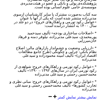
پژوهشکده‌ی ‏پولی و بانکی و عضو در هیئت‌مدیره‌ی
موسسه‌ی حامی علوم انسانی بوده است.‏
سه کتاب به‌صورت مشترک با سایر کارشناسان ازسوی
مدنی‌زاده منتشر شده است که یکی از آنها با عنوان
«عوامل رکود ‏تورمی و راهکارهای خروج» در دو جلد در
سال ۱۴۰۰ به انتشار درآمده است:‏
‏* «اصلاحات ساختاری بودجه» تألیف سیدحمید
پورمحمدی، سیدعلی مدنی‌زاده، نیلوفر دمنه و فرهاد
خان‌میرزایی ‏
‏* «ارزیابی وضعیت و چشم‌انداز بازارهای مالی: اصلاح
نظام بانکی: چرایی و چگونگی (طرح جامع مطالعات
اقتصاد ایران)» ‏تألیف امینه محمودزاده و سیدعلی
مدنی‌زاده
‏* «عوامل رکود تورمی و راهکارهای خروج: شواهدی از
رکود تورمی ایران در سال‌های ۱۳۹۲ – ۱۳۹۰» تألیف
محمدحسین ‏رحمتی و سیدعلی مدنی‌زاده
‏* «عوامل رکود تورمی و راهکارهای خروج: مبانی نظری و
تجارب کشورها» تألیف محمدحسین رحمتی و سیدعلی
مدنی‌زاده
نمایش بیشتر
نمایش کمتر