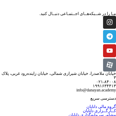
مـا را در شــبکه‌هــای اجــتمـاعی دنبــال کنید.
خیابان ملاصدرا، خیابان شیرازی شمالی، خیابان زاینده‌رود غربی، پلاک
۳
۰۲۱-۸۴۰۰۸
۱۹۹۱۶۳۴۴۱۳
info@danayan.academy
دسترسی سریع
گروه مالی دانایان
کــارگــزاری دانایان
مشاور سرمایه‌گذاری دانایان