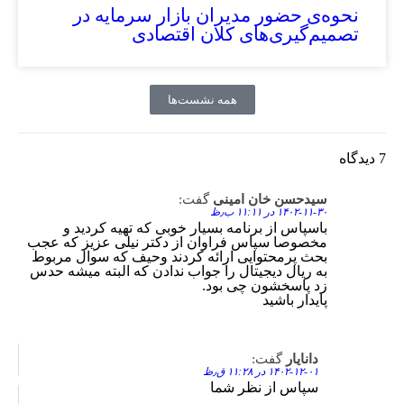
نحوه‌ی حضور مدیران بازار سرمایه در
تصمیم‌گیری‌های کلان اقتصادی
همه نشست‌ها
7 دیدگاه
سیدحسن خان امینی
گفت:
Reply
۱۴۰۲-۱۱-۳۰ در ۱۱:۱۱ ب٫ظ
باسپاس از برنامه بسیار خوبی که تهیه کردید و
مخصوصا سپاس فراوان از دکتر نیلی عزیز که عجب
بحث پرمحتوایی ارائه کردند وحیف که سوال مربوط
به ریال دیجیتال را جواب ندادن که البته میشه حدس
زد پاسخشون چی بود.
پایدار باشید
دانایار
گفت:
Reply
۱۴۰۲-۱۲-۰۱ در ۱۱:۲۸ ق٫ظ
سپاس از نظر شما