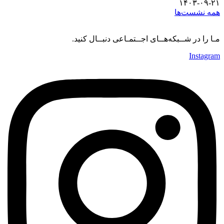
۱۴۰۳-۰۹-۲۱
همه نشست‌ها
مـا را در شــبکه‌هــای اجــتمـاعی دنبــال کنید.
Instagram