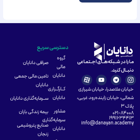
دسترسی سریع
گروه
مـا را در شــبکه‌هــای اجــتمـاعی
صرافی دانایان
مالی
دنبــال کنید.
دانایان
تامین مالی جمعی
دانایان
کــارگــزاری
خیابان ملاصدرا، خیابان شیرازی
شمالی، خیابان زاینده‌رود غربی،
دانایان
ســرمایه‌گذاری دانایان
پلاک ۳
مشاور
بیمه زندگی باران
۰۲۱-۸۴۰۰۸
۱۹۹۱۶۳۴۴۱۳
سرمایه‌گذاری
info@danayan.academy
صنایع پتروشیمی
دانایان
زنجان