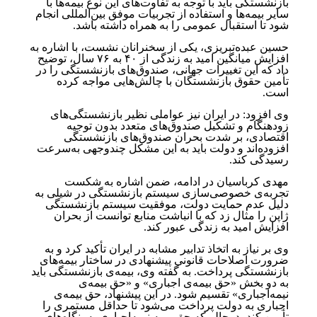
بازنشستگی باید با توجه به تفاوت‌های این نوع بیمه‌ها با
سایر بیمه‌ها و استفاده از تجربیات موفق بین‌المللی انجام
شود تا استقبال عمومی را به همراه داشته باشد.
حسین عبده‌تبریزی، یکی از سخنرانان نشست، با اشاره به
افزایش میانگین امید به زندگی از ۴۰ به ۷۶ سال، توضیح
داد که این تغییرات جهانی، صندوق‌های بازنشستگی را در
تأمین حقوق بازنشستگان با چالش‌هایی مواجه کرده
است.
وی افزود: در ایران نیز عواملی نظیر بازنشستگی‌های
زودهنگام و تشکیل صندوق‌های متعدد بدون توجیه
اقتصادی، بر شدت بحران صندوق‌های بازنشستگی
افزوده‌اند و دولت باید به این مشکل چندوجهی به‌سرعت
رسیدگی کند.
مهدی کرباسیان در ادامه، ضمن اشاره به شکست
تجربه‌ی خصوصی‌سازی سیستم بازنشستگی در شیلی به
دلیل عدم حمایت دولت، موفقیت سیستم بازنشستگی
ژاپن را مثال زد که با انباشت منابع توانست از بحران
افزایش امید به زندگی عبور کند.
وی بر نیاز به اتخاذ تدابیر مشابه در ایران تأکید کرد و به
ضرورت اصلاحات قانونی پیشنهادی در ساختار بیمه‌های
بازنشستگی پرداخت. به گفته وی، بیمه‌ی بازنشستگی باید
به دو بخش «حق بیمه‌ی اجباری» و «حق بیمه‌ی
نیمه‌اجباری» تقسیم شود. در این پیشنهاد، حق بیمه‌ی
اجباری به دولت پرداخت می‌شود تا حداقل مستمری را
تأمین کند، درحالی‌که حق بیمه نیمه‌اجباری به بنگاه‌های