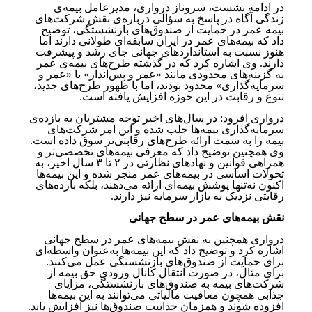
در ادامه نشست، سروناز درواری، مدیرعامل بیمه‌ی
زندگی آگاه در پاسخ به سؤالی درباره‌ی نقش شرکت‌های
بیمه عمر در حمایت از صندوق‌های بازنشستگی، توضیح
داد که بیمه‌های عمر در ایران سابقه‌ای طولانی دارند اما
هنوز نسبت به استانداردهای جهانی جای رشد و پیشرفت
دارند. وی اشاره کرد که در گذشته طرح‌های بیمه‌ی عمر
به گزینه‌های محدودی مانند «عمر و پس‌انداز» یا «عمر و
سرمایه‌گذاری» محدود بودند، اما با ظهور طرح‌های جدید،
تنوع و رقابت در این حوزه افزایش یافته است.
درواری افزود: در سال‌های اخیر توجه مشتریان به بازده‌ی
سرمایه‌گذاری بیمه‌ها جلب شده و این امر شرکت‌های
بیمه را به سمت ارائه طرح‌های رقابتی‌تر سوق داده است.
وی همچنین توضیح داد که معرفی بیمه‌های تخصصی‌تر و
همراهی قوانین و نهادهای نظارتی در ۲ تا ۳ سال اخیر، به
تحولات اساسی در بیمه‌های عمر منجر شده و این بیمه‌ها
اکنون نه‌تنها پوشش بیمه‌ای ارائه می‌دهند، بلکه بازده‌های
رقابتی نزدیک به بازار سرمایه نیز دارند.
نقش بیمه‌های عمر در سطح جهانی
درواری همچنین به نقش بیمه‌های عمر در سطح جهانی
اشاره کرد و توضیح داد که این بیمه‌ها به‌عنوان واسطه‌ای
برای حمایت از صندوق‌های بازنشستگی عمل می‌کنند.
برای مثال، در صورت انتقال کانال ورودی حق بیمه از
شرکت‌های بیمه به صندوق‌های بازنشستگی، مزایای
جذابی همچون معافیت مالیاتی می‌توانند به این بیمه‌ها
افزوده شوند و همزمان جذابیت صندوق‌ها نیز افزایش یابد.