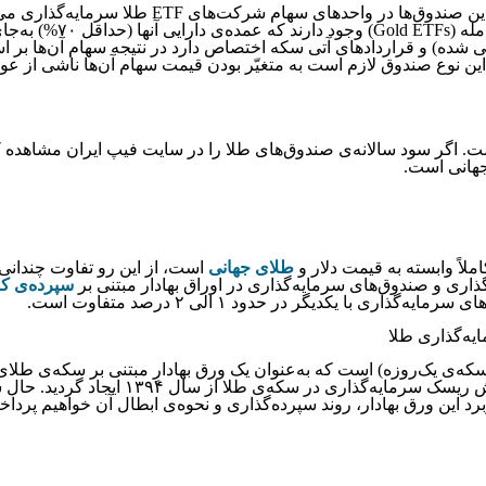
 صندوق‌ها در واحدهای سهام شرکت‌های ETF طلا سرمایه‌گذاری می‌کنند و از قراردادهای آتی و مشتقات سود خود را کسب می‌کنند.
اما در ایران صندوق‌های
 شده) و قراردادهای آتی سکه اختصاص دارد در نتیجه سهام آن‌ها بر
 این نوع صندوق لازم است به متغیّر بودن قیمت سهام آن‌ها ناشی از عوا
. اگر سود سالانه‌ی صندوق‌های طلا را در سایت فیپ ایران مشاهده کنی
جهانی است.
لاً وابسته به قیمت دلار و
طلای جهانی
است، از این رو تفاوت چندانی 
اری و صندوق‌های سرمایه‌گذاری در اوراق بهادار مبتنی بر
سپرده‌ی کا
با یکدیگر در حدود ‍۱ الی ۲ درصد متفاوت است.
یه‌گذاری طلا
که‌ی یک‌روزه) است که به‌عنوان یک ورق بهادارِ مبتنی بر سکه‌ی طلای
قابل معامله است. این گواهی به‌منظور شفا
برد این ورق بهادار، روند سپرده‌گذاری و نحوه‌ی ابطال آن خواهیم پرداخ