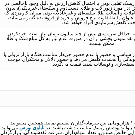
یسک تقلبی بودن یا احتمال کاهش ارزش به دلیل وجود ناخالصی در
(در مورد زیورآلات و طلای دست‌دوم و سکه‌های غیربانکی)، بدون
ات و اصالت طلا، سلیقه‌ای و غیرعادلانه بودن میزان کارمزدی که
عنوان مابه‌التفاوت نرخ فروش و خرید از فروشنده کسر می‌نماید،
ب کاهش سرمایه‌ی افراد خواهد شد.
به حداقل سرمایه‌ی بیش از چند میلیون تومان نیاز است. خردکردن
 نقد نمودن بخشی از آن در صورت عدم نیاز به کل مبلغ سکه یا طلا
ممکن نیست.
بار سیاسی و حضور یا عدم حضور خریدار مناسب هنگام بازار نزولی یا
ندگی را به‌شدت کاهش می‌دهد و حضور دلالان و محتکران موجب
 سفته‌بازی و نوسانات شدید قیمت می‌گردد.
صندوق‌های طلا موظف‌اند حداقل ۷۰% از دارایی خود را برای خرید سپرده‌ی طلا اختصاص دهند و حق مالکیت آن را به‌صورت سهم‌های مثلاً ۱۰۰ هزارتومانی بین سرمایه‌گذاران تقسیم نمایند. همچنین می‌توانند
تابلوی بورس
می‌توانید
ارایی خالص صندوق، تعداد سهام‌داران، سرعت نقدشوندگی، بازارگردان