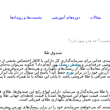
مقالات
دوره‌های آموزشی
نشست‌ها و رویدادها
ا
چیست؟ چه قدر سود دارد؟
ینه‌ی جذابی برای سرمایه‌گذاری کل دارایی یا لااقل اختصاص بخشی از
روشی حرفه‌ای‌تر و
پوشش ریسک
بهتر انجام داد؟ چگونه می‌توان به‌جا
زایای معاملات طلا، از ریسک‌های نگهداری و هزینه‌های خریدوفروش طلا 
ارزش خود را در برابر
تورم
حفظ کند؟ پاسخ این سؤال در دل یک ابزار 
صرافی یا طلا فروشی باشد. تا پایان این مقاله با ما همراه باشید تا پی
طلا سرمایه‌گذاری می‌نماید. داراییِ انواع رایج این صندوق‌ها، طلای
 است. قیمت سهام این صندوق‌ها عمدتاً با قیمت لحظه‌ای جهانی طلا و
ی مناسب بدون تحمل ریسک‌های نگهداری طلای فیزیکی است.
تند که می‌خواهند سرمایه‌ی خود را در برابر ریسک‌های تورمیِ پیش‌بی