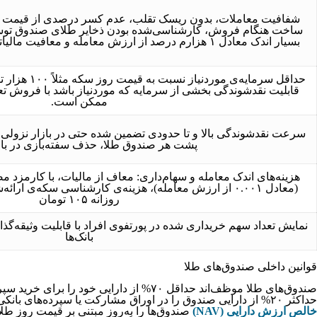
شفافیت معاملات، بدون ریسک تقلب، عدم کسر درصدی از قیمت به
ساخت هنگام فروش، کارشناسی‌شده بودن ذخایر طلای صندوق تو
بسیار اندک معادل ۱ هزارم درصد از ارزش معامله و معافیت مالیاتی از مزایای این صندوق‌هاست.
حداقل سرمایه‌ی 
قابلیت نقدشوندگی بخشی از سرمایه که موردنیاز باشد با فروش تعد
ممکن است.
سرعت نقدشوندگی بالا و تا حدودی تضمین شده حتی در بازار نزولی 
پشت هر صندوق طلا، حذف سفته‌بازی در با
هزینه‌های اندک معامله و سهام‌داری: معاف از مالیات، با کارمزد م
روزانه ۱۰۵ تومان
نمایش تعداد سهم خریداری شده در پورتفوی افراد با قابلیت وثیقه‌گذ
بانک‌ها
قوانین داخلی صندوق‌های طلا
حداکثر ۲۰% از دارایی صندوق را در اوراق مشارکت یا سپرده‌های بانکی با درآمد ثابت یا اوراق مشتقه سرمایه‌گذاری نمایند تا در دوره‌های رکود بتوانند پوشش ریسک مناسب داشته باشند. در
خالص ارزش دارایی (NAV)
صندوق‌ها را به‌روز مبتنی بر قیمت روز ط