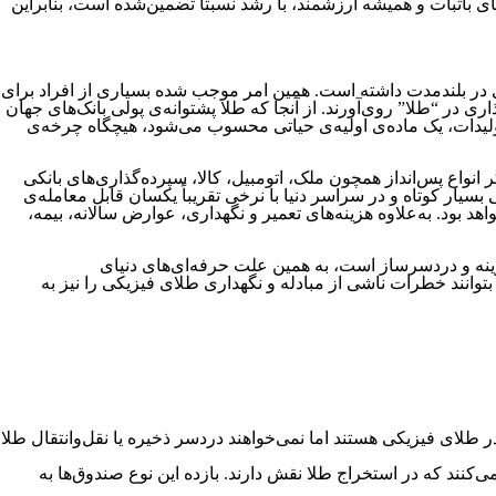
ی باثبات و همیشه ارزشمند، با رشد نسبتاً تضمین‌شده است، بنابراین
‌ای در بلندمدت داشته است. همین امر موجب شده بسیاری از افراد برای
ر “طلا” روی‌آورند. از آنجا که طلا پشتوانه‌ی پولی بانک‌های جهان
یدات، یک ماده‌ی اولیه‌ی حیاتی محسوب می‌شود، هیچگاه چرخه‌ی
 انواع پس‌انداز همچون ملک، اتومبیل، کالا، سپرده‌گذاری‌های بانکی
یار کوتاه و در سراسر دنیا با نرخی تقریباً یکسان قابل معامله‌ی
د بود. به‌علاوه هزینه‌های تعمیر و نگهداری، عوارض سالانه، بیمه،
زینه و دردسرساز است، به همین علت حرفه‌ای‌های دنیای
توانند خطرات ناشی از مبادله و نگهداری طلای فیزیکی را نیز به
ر طلای فیزیکی هستند اما نمی‌خواهند دردسر ذخیره یا نقل‌وانتقال طلا
کنند که در استخراج طلا نقش دارند. بازده این نوع صندوق‌ها به