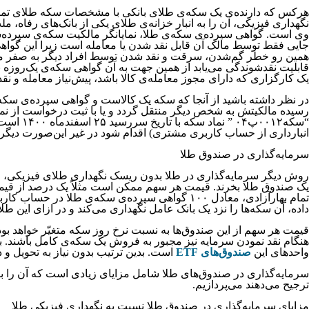
نگهداری فیزیکی، آن را به انبار خزانه‌ی طلای یکی از بانک‌های رفاه، 
وی است. گواهی سپرده‌ی سکه‌ی طلا، نمایانگر مالکیت سکه‌ی سپرده‌شد
جایی فقط توسط مالک آن قابل نقد شدن یا معامله است زیرا این گواهی به
قابلیت نقدشوندگی می‌یابد از همین جهت به آن گواهی سکه‌ی یک‌روزه نی
یک کارگزاری که دارای مجوز معامله‌ی کالا باشد، پیش‌نیاز معامله و 
در نظر داشته باشید از آنجا که سکه یک کالاست و گواهی سپرده‌ی سکه
رسیده مالکیتش به شخص دیگر منتقل گردد و یا با ثبت درخواست از نماد
“سکه۰۱۲
انبارداری از حساب کاربری مشتری) اقدام شود در غیر این‌صورت دیگر ق
سرمایه‌گذاری در صندوق طلا
روش دیگر سرمایه‌گذاری در طلا بدون ریسک نگهداری طلای فیزیکی، خرید
یک صندوق طلا بخرند. قیمت هر سهم ممکن است مثلاً یک درصد از قیمت 
تمام بهارآزادی، معادل ۱۰۰ گواهی سپرده‌ی سکه‌
داده، آن سکه‌ها را نزد یک بانک عامل نگهداری می‌کند و در ازای این طل
قیمت هر سهم از این صندوق‌ها به نسبت نرخ روز سکه متغیّر خواهد بود
هنگام نقد نمودن سرمایه نیز مجبور به فروش یک سکه‌ی کامل باشند. ب
واحدهای این
صندوق‌های ETF
است. بدین ترتیب بدون نیاز به تحویل و د
سرمایه‌گذاری در صندوق‌های طلا شامل مزایای زیادی است که آن را برای
ترجیح می‌دهند می‌پردازیم.
مزایای سرمایه‌گذاری در صندوق طلا نسبت به نگهداری فیزیکی طلا