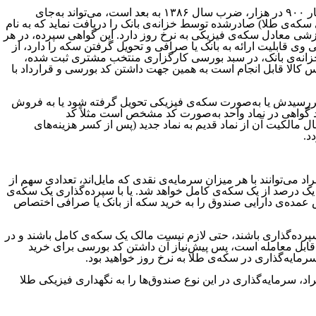
هرکس که دارنده‌ی یک سکه‌ی طلای بانکی با مشخصات سکه طلای تمام بهار آزادی طرح جدید (با تصویر امام خمینی) با وزن ۸.۱۳۳ گرم و عیار ۹۰۰ در هزار، ضرب سال ۱۳۸۶ به بعد است، می‌تواند به‌جای
ی سکه‌ی طلا) صادرشده توسط خزانه‌ی بانک را دریافت نماید که به نام
شی معادل سکه‌ی فیزیکی به نرخ روز دارد. این گواهی سپرده، در هر
وی قابلیت ارائه به بانک یا صرافی و تحویل گرفتن سکه را دارد، از
 در ضمن این گواهی ۲۴ ساعت پس از سپرده‌گذاری سکه نزد خزانه‌ی بانک، در سبد بورسی کارگزاری منتخب مشتری ثبت شده،
رس کالا قابل انجام است به همین جهت داشتن کد بورسی و قرارداد با
خ سررسیدش یا به‌صورت سکه‌ی فیزیکی تحویل گرفته شود یا به فروش
ید گواهی در نماد واحد به‌صورت کد مشخص است مثلاً کد
گرفتن سکه از خزانه یا انتقال مالکیت آن از نماد قدیم به نماد جدید (پس از کسر هزینه‌های
د.
ی‌توانند با هر میزان سرمایه‌ی نقدی که مایل‌اند، تعدادی سهم از
ک درصد از یک سکه‌ی کامل خواهد شد. یا با سپرده‌گذاری یک سکه‌ی
فراد، بخش عمده‌ی دارایی صندوق را به خرید سکه از بانک یا صرافی اختصاص
 سپرده‌گذاری باشند، حتی لازم نیست مالک یک سکه‌ی کامل باشند و در
قابل معامله است، پس پیش‌نیاز آن داشتن کد بورسی برای خرید
رمایه‌گذاری در سکه‌ی طلا به نرخ روز خواهید بود.
د، سرمایه‌گذاری در این نوع صندوق‌ها را به نگهداری فیزیکی طلا