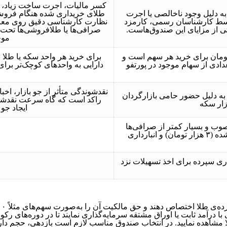
کسر مالیات، اجرت ساخت زیاد، ر
 دلیل وجود ناخالصی یا اجرت
طلای خریداری شده هنگام فروش 
سط کارشناسان رسمی، کارمزد
نظارت کارشناسی دقیق روی معامل
صرافی‌ها یا طلافروشی‌ها تحت 
موج
موردنیاز نسبت به قیمت روز سکه مثلاً ۱۰۰ هزار تومان برای خرید هر سهم است و
برای خرید هر واحد سکه یا طلا 
ادی از سهام موجود در پورتفو
دارایی به واحدهای کوچک‌تر برای
نقدشوندگی متأثر از جو بازار، اخ
به دلیل حضور حامی بازارگردان
راکد است که گاه سرعت نقدشو
زار سکه
ایجاد جو
صوب و بسیار کمتر از صرافی‌ها
(معادل ۰.۰۰۱ از ارزش معامله)، هزینه‌ی کارشناسی سکه‌ی ارائه‌شده (۳ هزار تومان) و انبارداری
اری سپرده برای اخذ تسهیلات نزد
لا مشاهده نمایید. در انتخاب صندوق مناسب لازم است بازدهی، حجم د