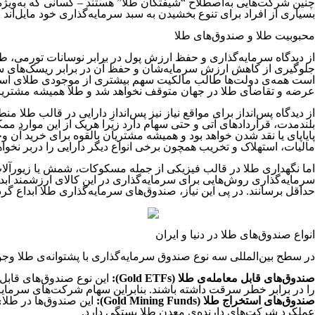
چنین شرکت‌هایی به‌اصطلاح “شیفتگان طلا” هستند – کسانی که به‌ویژه د
بسیاری از افراد برای تنوع بخشیدن به سبد سرمایه‌گذاری خود مایل‌اند 
محبوبیت طلا و صندوق‌‌های طلا
از دیدگاه سرمایه‌گذاری و حفظ ارزش پول در برابر نوسانات تورمی، طلا 
جلوگیری از کاهش ارزش سرمایه‌شان و حفظ آن در برابر ریسک‌های سرمای
است همه‌ی دولت‌ها طالب مالکیت سهم بیشتری از موجودی طلای استخرا
عرضه و تقاضای طلا در جهان متوقف نخواهد شد و طلا همیشه مشتریا
از دیدگاه پس‌انداز برای مواقع نیاز نیز پس‌اندازِ دارایی در قالب طلا
بلندمدت، قراردادهای آتی و حتی سهام دارد زیرا هریک از این موارد ممک
پایاپای یا نقد شدن خواهد بود و همیشه مشتریان بالقوه برای خرید آن و
مالیات، استهلاک و تخریب همچون برخی انواع دیگر دارایی را دربر نخوا
اما نگهداری طلا در قالب فیزیکی از جمله مسکوکات، شمش یا زیورآلات 
سرمایه‌گذاری روش‌هایی برای سرمایه‌گذاری در این کالای ارزشمند ابدا
حداقل برسانند. در پی این نیاز، صندوق‌های سرمایه‌گذاری طلا ابداع گردی
انواع صندوق‌های طلا در دنیا و ایران
در سطح بین‌المللی سه نوع صندوق سرمایه‌گذاری با پشتوانه‌ی طلا وجود
صندوق‌های قابل معامله‌ی طلا (Gold ETFs):
این نوع صندوق‌های قابل م
را در برابر خطر سرقت داشته باشند. بنابراین سهام شرکت‌های سرمایه‌گ
صندوق‌های استخراج طلا (Gold Mining Funds):
این صندوق‌ها در طلای
عملکرد شرکت‌های دارنده‌ی معدن طلا بستگی دارد.