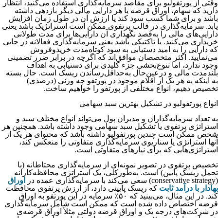
وقتی از پورتفولیو برای مقاصد سرمایه‌گذاری استفاده می‌کنید، انتظار
دارید که سهام، اوراق قرضه یا هر دارایی مالی دیگر بازدهی داشته
باشد و برای شما کسب سود کند یا ارزش آن در طول زمان افزایش
یابد. سرمایه‌گذاری در قالب پرتفوی ممکن است استراتژیک باشد یعنی
دارایی‌های مالی را به‌قصد نگهداری آن دارایی‌ها برای مدت طولانی
خریداری می‌کنید. یا تاکتیکی باشد یعنی سرمایه‌گذاری فعالانه در جایی
که دارایی را به امید دستیابی به سود کوتاه‌مدت خریدوفروش
می‌نمایید. اکثر متخصصان موافق‌اند که اگرچه در برابر ضرر تضمینی
وجود ندارد، اما تنوع‌بخشی جزء کلیدی برای دستیابی به اهداف
بلندمدت مالی و درعین‌حال به‌حداقل‌رساندن ریسک است. حال بسته
به اینکه به هر یک از اقلام موجود در پورتفو چه وزنی (درصدی)
تخصیص دهیم، انواع مختلفی از پورتفو را خواهیم ساخت.
انواع پورتفولیو در تشکیل بهترین سبد سهامی
به تعداد سرمایه‌گذاران و مدیران پول می‌تواند انواع مختلف سبد و
استراتژی پرتفوی یا تشکیل سبد سهامی وجود داشته باشد. همچنین هر
شخص ممکن است چندین پورتفولیو داشته باشد که محتوای هر یک از
آنها استراتژی یا سناریوی سرمایه‌گذاری متفاوتی را منعکس کند،
استراتژی‌هایی که برای نیازهای متفاوتی است.
تخصیص پرتفوی در تصویر نمونه‌ای از سرمایه‌گذاری محتاطانه (با
تحمل ریسک پایین) است. به‌طورکلی، یک استراتژی محافظه‌کارانه
(conservative strategy) سعی می‌کند با سرمایه‌گذاری عمده در
اوراق
بهادار با درآمد ثابت
که ریسک پایینی دارد، از ارزش پرتفوی محافظت
کند. در این مثال، می‌بینید که ۵۰٪ سرمایه در این پورتفو به اوراق
قرضه اختصاص داده شده است که ممکن است شامل سرمایه‌گذاری
در شرکت‌های درجه یک و اوراق قرضه دولتی مثلاً اوراق قرضه‌ی