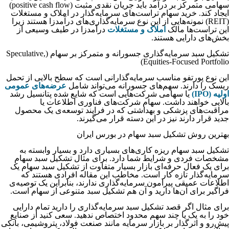
سهامی متمرکز بر درآمد باید جریان نقدی مثبت (positive cash flow)
ایجاد کند. خرید سهام تراست‌های سرمایه‌گذار در املاک و مستغلات
(REIT) نمونه‌هایی از این نوع سرمایه‌گذاری‌های درآمدزا هستند زیرا
این تراست‌ها مالک
املاک و مستغلات
درآمدزا در طیف وسیعی از
بخش‌های دارایی هستند.
تشکیل سبد سرمایه‌گذاری جسورانه و متمرکز بر سهام (Speculative,
Equities-Focused Portfolio)
این نوع پورتفو مناسب سرمایه‌گذارانی است که سطح بالایی از تحمل
ریسک را دارند. سهم‌های جسورانه می‌تواند شامل
عرضه‌های عمومی
اولیه (IPO)
یا سهامی شرکت‌هایی است که شایع شده پتانسیل رشد
بالایی خواهند داشت. سهام شرکت‌های فناوری اطلاعات یا
مراقبت‌های پزشکی و بهداشتی که در فرایند توسعه‌ی یک محصول
جدید قرار دارند نیز در این دسته قرار می‌گیرند.
بهترین روش تشکیل سبد سهام در بورس ایران
تشکیل سبد سهام ریزه‌ کاری‌های بسیاری دارد و بسیار وابسته به
مشخصات فردی و شرایط شما دارد. برای مثال تشکیل سبد سهام
برای یک فعال حرفه‌ای بازار بسیار متفاوت از تشکیل سبد سهام یک
سرمایه‌گذار تازه کار است. مخاطب این مقاله افرادی هستند که
اطلاعات عمیقی پیرامون سرمایه‌گذاری ندارند، بنابراین یک توصیه‌ی
فراگیر برای آن‌ها دارید و آن هم تشکیل سبد متنوعی از سهام است.
برای مثال اگر قصد تشکیل سبد سرمایه‌گذاری را دارید تمام دارایی
خود را به یک یا چند سهم محدود اختصاص ندهید. سعی کنید از صنایع
پیش‌رو و اثرگذار بر بازار سرمایه مانند صنعت فولاد، پتروشیمی، بانکی