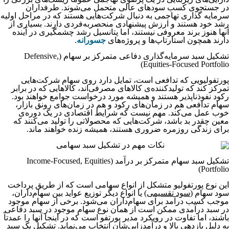
در جستجوی کسب سودهای عالی متحمل می‌شوند. طرفداران
سرمایه گذاری تهاجمی به دنبال شرکت‌هایی هستند که در مراحل اولیه
رشد خود هستند و ارزش پیشنهادی منحصربه‌فردی دارند. بسیاری از
آنها هنوز برند معروفی نیستند، اما پتانسیل رشد چشمگیری در آینده
دارند همچون استارتاپ‌ها و پروژه‌های
جسورانه
.
تشکیل سبد سرمایه‌گذاری دفاعی متمرکز بر سهام (Defensive,
Equities-Focused Portfolio)
پورتفولیویی که تدافعی است، تمایل دارد روی سهام شرکت‌هایی
تمرکز کند که تولیدکننده‌ی کالاهای مصرفی‌اند، کالاهایی که در برابر
رکود نفوذناپذیر هستند و همیشه مورد درخواست جوامع خواهند بود.
سهام تدافعی هم در زمان‌های رکود و هم در زمان‌های رونق بازار،
خوب عمل می‌کند. مهم نیست که شرایط اقتصادی در یک دوره‌ی
معین چقدر بد باشد، شرکت‌هایی که محصولاتی را تولید می‌کنند که
برای زندگی روزمره ضروری هستند، همیشه زنده خواهند ماند.
تشکیل سبد سهام متمرکز بر درآمد (Income-Focused, Equities
Portfolio)
این نوع پورتفولیو متشکل از انواع سهامی است که از طریق پرداخت
سود سهام (
سود تقسیمی
) یا انواع دیگر توزیع عواید بین سهام‌داران،
موجب کسب درآمد برای سهام‌داران می‌شود. برخی از سهام موجود
در سبد درآمدی ممکن است از همان نوع سهام موجود در سبد دفاعی
باشند، اما تفاوت در رویکرد مدیر پورتفو است که در اینجا آنها را عمدتاً
به دلیل بازدهی بالا و درآمدزایی‌شان انتخاب می‌نماید. تشکیل یک سبد