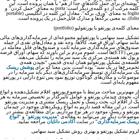
“پوشه‌ای برای حمل کاغذهای جدا از هم” یا همان پرونده است. این
کلمه مرکب از دو کلمه‌‌ی دیگر است: porta به معنای “حمل کردن” و
foglio به معنای “ورق، برگه”. معادل این کلمه در انگلیسی (portable
folio)، به معنی برگه‌ها و مدارک قابل‌حمل در یک پرونده است.
معنای کلمه‌ی پورتفو یا پورتفولیو (portfolio)
تشکیل سبد سهامی یا پورتفولیو مجموعه‌ای از سرمایه‌گذاری‌های مالی
مانند سهام، اوراق قرضه، کالاها، وجه نقد و معادل‌های نقدی از جمله
صندوق‌های سرمایه‌گذاری سرمایه ثابت و صندوق‌های قابل معامله در
بورس (ETF)ها است. عموم مردم بر این باورند که سهام، اوراق قرضه
و پول نقد هسته‌ی مرکزی یک سبد سرمایه را تشکیل می‌دهند.
فلسفه‌ی تشکیل پورتفولیو همان ایده‌ی قدیمی “نچیدن همه‌ی
تخم‌مرغ‌ها در یک سبد” بوده است، بدین معنا که برای
پوشش ریسک
یک سرمایه‌گذاری توسط سرمایه‌گذاری‌های دیگر باید سرمایه را در
موضوعات و مکان‌های گوناگون توزیع نمود پس تنوع دارایی در پورتفو
مفهوم پایه‌ای است.
از مهم‌ترین مباحث مرتبط با موضوع پورتفو، اقلام تشکیل‌دهنده و انواع
آن، نحوه‌ی چیدمان پورتفو و عوامل تأثیرگذار بر تخصیص سرمایه به هر
یک از اقلام آن، بحث ریسک و تحمل ریسک مشتری و مدیریت پورتفو
است. در این مقاله قصد داریم به انواع رویکردهای موجود در چیدمان
پورتفو و ریسک موجود در هر نوع بپردازیم. برای مطالعه‌ی بیشتر در
موضوعات دیگر نیز می‌توانید به مقاله‌ی “
مدیریت پورتفو
” و “
انواع
ریسک سرمایه‌گذاری
” در سایت
آکادمی دانایان
مراجعه نمایید.
لزوم تشکیل پورتفو و بهتری روش تشکیل سبد سهامی