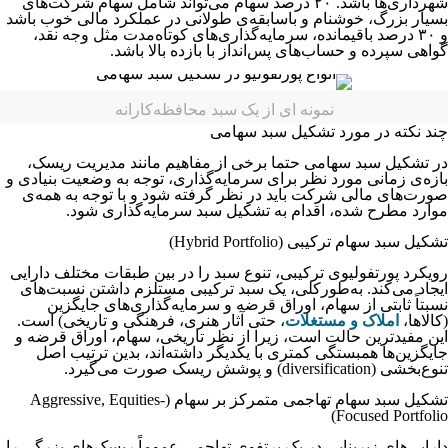
شهرداری‌ها باشد. ۲۰ درصد سهام می‌تواند شامل سهام شرکت‌های
بسیار بزرگ، خوشنام و باسابقه‌ی طولانی در عملکرد مالی خوب باشد
و ۳۰ درصد باقیمانده، سرمایه‌گذاری‌های کوتاه‌مدت مثل وجه نقد،
گواهی سپرده و حساب‌های پس‌انداز با بازده بالا باشد.
نمونه ای از یک سبد محافظه‌کارانه
چند نکته در مورد تشکیل سبد سهامی
در تشکیل سبد سهامی حتما برخی از مفاهیم مانند مدیریت ریسک،
بازه‌ی زمانی مورد نظر برای سرمایه‌گذاری، توجه به وضعیت بنیادی و
صورت‌های مالی شرکت باید در نظر گرفته شود و با توجه به همه‌ی
موارد مطرح شده، اقدام به تشکیل سبد سرمایه‌گذاری شود.
تشکیل سبد سهام ترکیبی (Hybrid Portfolio)
رویکرد پورتفولیوی ترکیبی، تنوع سبد را در بین طبقات مختلف دارایی
ایجاد می‌کند. به‌طورکلی، یک سبد ترکیبی مستلزم داشتن نسبت‌های
نسبتاً ثابتی از سهام، اوراق قرضه و سرمایه‌گذاری‌های جایگزین
(کالاها،
املاک و مستغلات
، حتی آثار هنری، فرهنگی و تاریخی) است.
این مفید‌ترین حالت است، زیرا از نظر تاریخی، سهام، اوراق قرضه و
جایگزین‌ها همبستگی کمتری با یکدیگر داشته‌اند، بدین ترتیب اصل
تنوع‌بخشی (diversification) و پوشش ریسک صورت می‌گیرد.
تشکیل سبد سهام تهاجمی متمرکز بر سهام (Aggressive, Equities-
Focused Portfolio)
دارایی‌های زیربنایی در یک پرتفوی تهاجمی عموماً ریسک‌های بزرگی را