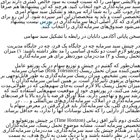
و پالایشی سهامی را که نسبت قیمت به سود خالص کمتری دارند برای
سبد سرمایه‌گذاری خود انتخاب کنید. هرچند که این پیشنهادها هم صرفاً
چارچوب کلی را به شما ارائه می‌دهد و تشکیل سبد سهام امری
تخصصی است و باید به متخصصان این امر سپرده شود. از این رو برای
افرادی که کار اصلی آن‌ها سرمایه‌گذاری در
بورس
نیست پیشنهاد
می‌شود صندوق‌های سرمایه‌گذاری را انتخاب کنند.
سخن پایانی آکادمی دانایان در رابطه با تشکیل سبد سهامی
در چینش سبد سرمایه چه در جایگاه یک فرد، چه در جایگاه مدیریت
پورتفو لازم است دو نکته‌ی اساسی را مد نظر داشته باشید: ۱) میزان
تحمل ریسک و ۲) مدت‌زمان موردنظر برای هر سرمایه‌گذاری
همان‌طور که گفتیم در چینش و توزیع سهام در یک پورتفو عامل
تعیین‌کننده میزان تحمل ریسک (Risk Tolerance) صاحبان سرمایه
است، پس تشخیص میزان ریسک سرمایه‌گذاری به طور قابل‌توجهی بر
محتوای پرتفوی تأثیرگذار است. بر همین اساس سرمایه‌گذاران با
میزان تحمل ریسک بالا لازم است به‌جای سهم‌هایی که در طولانی‌مدت
رشد می‌کنند، در پورتفوی خود از موقعیت سهم‌هایی استفاده کنند که
رشد سریع و تهاجمی دارند، مثلاً اوراق قرضه با بازده بالا یا فرصت‌های
سرمایه‌گذاری در املاک، سرمایه‌گذاری‌های بین‌المللی و … . در
رویکردی کلی، یک سرمایه‌گذار باید قرارگرفتن در معرض سهام یا
طبقاتی از دارایی را که تحمل نوسانات آنها را ندارد، به حداقل برساند.
نکته‌ی دوم تأثیر افق زمانی (Time Horizon) بر چینش پورتفولیو و
تخصیص سرمایه است. مشابه موضوع تحمل ریسک، سرمایه‌گذاران
باید در هنگام چینش یک سبد سرمایه‌گذاری، مدت‌زمان سرمایه‌گذاری
را نیز در نظر داشته باشند و با نزدیک شدن به تاریخ هدف، به سمت