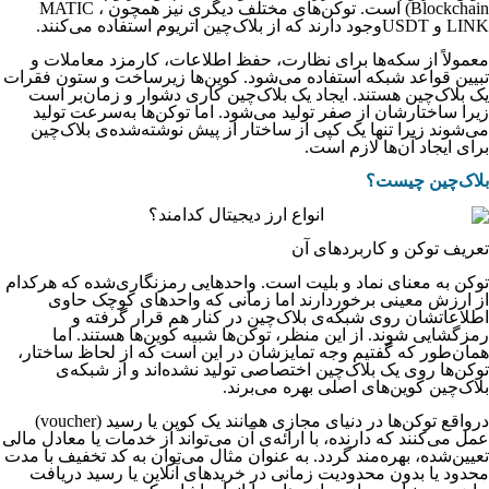
Blockchain) است. توکن‌های مختلف دیگری نیز همچون MATIC ،
LINK و USDTوجود دارند که از بلاک‌چین اتریوم استفاده می‌کنند.
معمولاً از سکه‌ها برای نظارت، حفظ اطلاعات، کارمزد معاملات و
تبیین قواعد شبکه استفاده می‌شود. کوین‌ها زیرساخت و ستون فقرات
یک بلاک‌چین هستند. ایجاد یک بلاک‌چین کاری دشوار و زمان‌بر است
زیرا ساختارشان از صفر تولید می‌شود. اما توکن‌ها به‌سرعت تولید
می‌شوند زیرا تنها یک کپی از ساختار از پیش نوشته‌شده‌ی بلاک‌چین
برای ایجاد آن‌ها لازم است.
بلاک‌چین چیست؟
تعریف توکن و کاربردهای آن
توکن به معنای نماد و بلیت است. واحدهایی رمزنگاری‌شده که هرکدام
از ارزش معینی برخوردارند اما زمانی که واحد‌های کوچک حاوی
اطلاعاتشان روی شبکه‌ی بلاک‌چین در کنار هم قرار گرفته و
رمزگشایی شوند. از این منظر، توکن‌ها شبیه کوین‌ها هستند. اما
همان‌طور که گفتیم وجه تمایزشان در این است که از لحاظ ساختار،
توکن‌ها روی یک بلاک‌چین اختصاصی تولید نشده‌اند و از شبکه‌ی
بلاک‌چین کوین‌های اصلی بهره می‌برند.
درواقع توکن‌ها در دنیای مجازی همانند یک کوپن یا رسید (voucher)
عمل می‌کنند که دارنده، با ارائه‌ی آن می‌تواند از خدمات یا معادل مالی
تعیین‌شده، بهره‌مند گردد. به عنوان مثال می‌‌‌‌‌‌‌‌‌‌‌‌‌‌‌‌‌‌‌‌‌‌‌‌توان به کد تخفیف با مدت
محدود یا بدون محدودیت زمانی در خریدهای آنلاین یا رسید دریافت