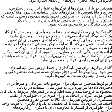
جایزه در دنیای مجازی بازی‌های رایانه‌ای اشاره کرد.
همچنین در بازار رمزارزها از توکن‌ها به‌عنوان ابزاری در دسترس،
سریع و قابل‌تعویض با رمزارزهای دیگر استفاده می‌شود. مثلاً توکنی
که ارزش آن معادل ۱۰ بیت‌کوین تعیین شده، همچون رسیدی است که
می‌توان در ازای آن ۱۰ بیت‌کوین دریافت کرد یا آن را با دیگر
شرکت‌کنندگان در بلاک‌چین مبادله نمود.
گاه توکن‌های رمزنگاری‌شده به‌منظور جمع‌آوری سرمایه در آغاز کار
یک کسب‌وکار استفاده می‌شوند و همچون جذب سرمایه از طریق
فروش سهام برای یک شرکت نوپا که آینده‌ی خوبی برای آن تصویر
شده است. عمل می‌کند. البته اینکه توکن معرفی‌شده واقعاً در آینده
ارزشمند می‌‌‌‌‌‌‌‌‌‌‌‌‌‌‌‌‌‌‌‌‌‌‌‌شود یا نه، به میزان سوددهی و موفقیت شرکت
ارائه‌دهنده بستگی دارد. در مقابل، این تصویر از آینده‌ی آن کسب‌وکار
می‌تواند کاملاً دروغین بوده، توکنی بی‌ارزش به افراد ارائه شده باشد و
در ازای آن سرمایه‌ی افراد را جمع‌آوری نماید.
گاه از توکن‌ها برای سرمایه‌گذاری و حفظ ارزش سرمایه استفاده
می‌شود. زیرا توکن‌ها کمتر دچار نوسان شده، سرعت نقد‌شوندگی و
معاوضه‌ی بیشتری نسبت به کوین‌ها دارند.
از توکن‌ها همچنین می‌توان برای موضوعات غیرمالی و صرفاً برای
ذخیره‌ی داده‌ها نیز بهره برد. به طور مثال استفاده در ردیابی
محصولات فروخته‌شده و ثبت اطلاعات تراکنش‌های مربوط به یک کالا،
تعیین هویت افراد در انتخابات و رأی‌گیری برای جلوگیری از تقلب،
پیشگیری از فروش هم‌زمان یک کالا به چندین نفر و همچنین
اختصاصی‌سازی یک بلیت یا کد تخفیف به یک نام کاربری یا هویت واحد
برای جلوگیری از انتشار یا معاوضه‌ی آن با دیگری از کاربردهای
توکن‌‌‌‌‌‌‌‌‌‌‌‌‌‌‌‌‌‌‌‌‌‌‌‌ها هستند.