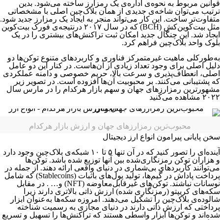
قوانین مربوط به نحوه‌ی اداره‌ی یک رمزارز ساخته می‌شود. بدین
ترتیب می‌توان شاخه‌ی جدیدی از همان بلاک‌چین اصلی با مشخصاتی
متفاوت‌تر ساخت. این کار می‌تواند منجر به ایجاد یک رمزارز جدید شود.
مثل بیت‌کوین‌کش (BCH) که در سال ۲۰۱۷ درنتیجه‌ی فورک بیت‌کوین
ایجاد شد. این چنگال جدید امکان ثبت تراکنش‌های بیشتری را در یک
بلوک واحد بلاک‌چین فراهم کرد.
به‌طورکلی ماهیت غیرمتمرکز فناوری و کاربردهای متنوع توکن‌ها دو
دلیل اصلی برای وجود تعداد زیادی از آن‌هاست. در کنار این دو عامل
اصلی، انعطاف‌پذیری و سرعت بالا، حریم خصوصی و دامنه عملکردی
که پشتیبانی می‌کنند. بر محبوبیت آن‌ها افزوده است. در تصویر زیر
مشهورترین رمزارزهای جهان و سهم بازار هرکدام را در مارس سال
۲۰۲۲ مشاهده می‌کنید
محبوب‌ترین رمزارزهای جهان و ارزش بازار هرکدام
سخن پایانی پیرامون انواع ارز دیجیتال
آینده‌ای را تصور کنید که در آن تنها ۵ تا ۱۰ شبکه‌ی بلاک‌چین وجود دارد
و هزاران توکن رمزنگاری‌شده بین آنها توزیع شده باشد. توکن‌ها
می‌توانند کاربردهای بی‌شماری در دنیای واقعی ارائه دهند. از جمله در
پرداخت پاداش در گیم‌ها، تولید پول‌های باثبات (Stablecoins) که شامل
نوسانات نباشند. توکن‌های غیرقابل‌معاوضه (NFT) و… . در مقابل
سکه‌های کریپتو (رمزنگاری شده) ارزش ذاتی بالاتری دارند زیرا
شالوده‌ی بلاک‌چین را تشکیل می‌دهند. امروزه سکه‌ها به‌عنوان ابزار
پرداختی که ارزش ذاتی دارند در دنیای مجازی به رسمیت شناخته
شده‌اند و توکن‌ها ابزار واسطی هستند که تراکنش‌ها را تسهیل و تسریع