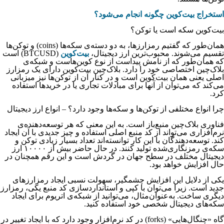
استخراج بیت‌کوین چگونه انجام می‌شود؟
بیت‌کوین سکه است یا توکن؟
همان‌طور که گفتیم رمزارزها، به دو دسته‌ی سکه‌ها‌ (coins) و توکن‌ها
تقسیم می‌شوند. محبوب‌ترین ارز دیجیتال،
بیت‌کوین
(BTCUSD) است
که همان‌طور که از نامش پیداست از نوع کوین‌هاست و شبکه‌ی
بلاک‌چین اختصاصی خود را دارد. بلاک‌چین بیت‌کوین دارای یک رمزارز
اصلی یعنی همان بیت‌کوین است و در کنار آن از توکن‌ها نیز میزبانی
می‌کند که می‌توان از آنها برای مبادلات تجاری یا در خریدها استفاده
کرد.
چرا انواع مختلفی از توکن‌ها و سکه‌ها وجود دارد؟ – انواع ارز دیجیتال
فناوری بلاک‌چین منبع‌باز است. به این معنی که هر توسعه‌دهنده‌ی
نرم‌افزاری می‌تواند از کد منبع اصلی استفاده و چیز جدیدی با آن ایجاد
کند. توسعه‌دهندگان با این کار توانسته‌اند تعداد بسیار زیادی توکن و
سکه‌ی رمزنگاری‌شده تولید کنند. در حال حاضر بیش از ۱۰۰۰۰ ارز
دیجیتال مختلف در سطح جهان در گردش است و این رقم همچنان در
حال افزایش خواهد بود.
یکی از دلایل این افزایش چشمگیر، سهولت نسبی ایجاد رمزارزهای
جدید است. زیرا می‌توان با کپی و استاندارد‌سازی کد منبع یکی، رمزارز
دیگری ساخت. به‌عنوان‌مثال، می‌توانید از شبکه‌ی اتریوم برای ایجاد
سکه‌های دیجیتال شخصی خود استفاده کنید.
گاه «چنگال‌هایی» (forks) در کد نرم‌افزار وجود دارد که با ایجاد تغییر در