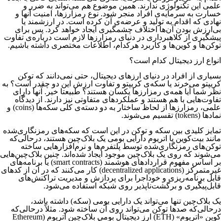
علمی این تکنولوژی ندارند. همین موضوع هم می‌تواند به ضرر و
خسارت به سرمایه‌ی افراد منجر شود. نوع رمزارزها، امنیت آنها و
نهادی که اقدام به تولید و عرضه‌ی آن کرده است. در ارزشمند یا
بی‌ارزش بودن آن‌‌‌‌‌‌‌‌‌‌‌‌‌‌‌‌‌‌‌‌‌‌‌‌ها اختلاف چشمگیری ایجاد خواهد کرد. پس برای
پیشگیری از کلاهبرداری در دنیای رمزارزها لازم است درباره‌ی تفاوت
توکن‌ها و کوین‌ها و کاربرد هرکدام، اطلاعات مختصری داشته باشیم.
انواع ارز دیجیتال کدام است؟
بسیاری از افراد در دنیای ارزهای دیجیتال، حتی نمی‌دانند که توکن
کریپتو می‌خرند یا سکه‌ی کریپتو و تفاوت ارزش این دو چقدر است؟ به
نظر شما آیا همه‌ی رمزارزها یکسان هستند؟ طبیعتا خیر. آنها دارای
تفاوت‌‌‌‌‌‌‌‌‌‌‌‌‌‌‌‌‌‌‌‌‌‌‌‌هایی با هم هستند و عملکردهای متفاوتی نیز دارند. از دیدگاه
علمی، رمزارزها از لحاظ ساختار به دو دسته‌ی کلی سکه‌ها (coins) و
نمادها (tokens) تقسیم می‌شوند.
تمایز کلیدی بین سکه و توکن در این است که سکه‌های رمزنگاری‌شده
مانند بیت‌کوین یا اتریوم دارایی بومی یک بلاک‌چین هستند، درحالی‌که
توکن‌های رمزنگاری‌شده توسط پلتفرم‌ها و نرم‌افزارهایی ساخته
می‌شوند که روی یک بلاک‌چین موجود ایجاد شده‌اند. چنین بلاک‌چین‌هایی
بر اساس مفهوم قراردادهای هوشمند (smart contracts) یا برنامه‌های
غیرمتمرکز (decentralized applications) کار می‌کنند که در آن از کدهای
قابل برنامه‌ریزی و خوداجرا برای پردازش و مدیریت تراکنش‌های
قابل‌پیگیری و برگشت‌ناپذیر روی شبکه استفاده می‌شود.
یک بلاک‌چین تنها می‌تواند یک دارایی بومی (سکه) داشته باشد،
درحالی‌که صدها توکن می‌تواند روی آن ساخته شود. مثلاً درحالی‌که
کوین «اتریوم» (ETH) ارز دیجیتال بومی بلاک‌چین اتریوم (Ethereum