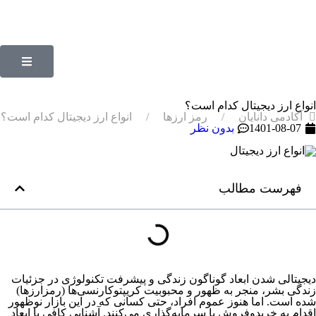
انواع ارز دیجیتال کدام است؟
آکادمی دانایان
رمز ارزها
انواع ارز دیجیتال کدام است؟
1401-08-07
بدون نظر
فهرست مطالب
دیجیتالی شدن ابعاد گوناگون زندگی و پیشرفت تکنولوژی در جزئیات
زندگی بشر، منجر به ظهور و محبوبیت کریپتوکارنسی‌ها (رمزارزها)
شده است. اما هنوز عموم افراد، حتی کسانی که در این بازار نوظهور
اقدام به خریدوفروش یا سرمایه‌گذاری می‌کنند. آشنایی کافی با ابعاد