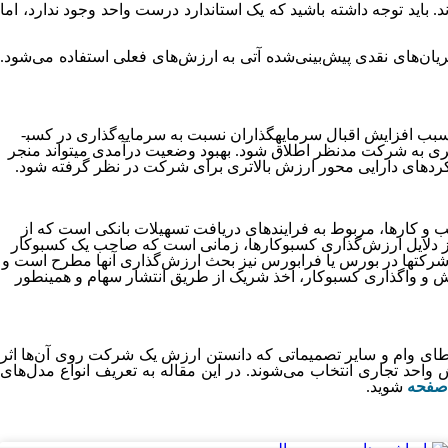
د. باید توجه داشته باشید که یک استاندارد درست واحد وجود ندارد، اما
جریان‌های نقدی پیش‌بینی‌شده آتی به ارزش‌های فعلی استفاده می‌شود.
درآمد یا همان سود را به‌ازای هر سهم می­توان با همان مفهوم eps در کسب­وکارها معرفی کرد. سود به‌ازای هر سهم از مواردی است که می­تواند سبب افزایش اقبال سرمایه­گذاران نسبت به سرمایه­‌گذاری در کسب­
 و سود به‌ازای هر سهم، ارزش بالاتری به شرکت مدنظر اطلاق شود. بهبود وضعیت درآمدی می­تواند منجر
ویکردهای دارایی محور ارزش بالاتری برای شرکت در نظر گرفته شود.
ب­ و کارها، مربوط به فرایندهای دریافت تسهیلات بانکی است که از
ر از دلایل ارزش‌گذاری کسب­وکارها، زمانی است که صاحب یک کسب­وکار
رکت­ها در بورس یا فرابورس نیز بحث ارزش‌گذاری آن­ها مطرح است و
وش و واگذاری کسب­وکار، اخذ شریک از طریق انتشار سهام و همین­طور
اعطای وام و سایر تصمیماتی که دانستن ارزش یک شرکت روی آن‌ها اثر
واحد تجاری انتخاب می‌شوند. در این مقاله به تعریف انواع مدل‌های
 صفحه
شوید.