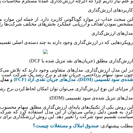
و علم نیاز داریم چرا که اگرچه ارزش‌گذاری عمدتاً مستلزم محاسبات پیچ
کاربردهای ارزش‌گذاری
ین مبحث جذاب در موارد گوناگونی کاربرد دارد. از جمله این موارد
مشخص
نمودن اهداف و ارزیابی عملکرد بخش‌های مختلف
شرکت‌ها را ن
مدل‌های ارزش‌گذاری
رویکردهایی که در ارزش‌گذاری وجود دارند به چند دسته‌ی اصلی تقسیم
ارزش‌گذاری مطلق (جریان‌های نقد تنزیل شده یا DCF)
ر این مدل ارزش‌گذاری، مدل‌های متفاوتی وجود دارند که تلاش می‌کن
ون
سود سهام پرداختنی
،
جریان نقدی و نرخ رشد
یک شرکت است و مق
شده‌ی سود تقسیمی (
DDM
)
،
مدل‌های جریان نقدی آزاد (
FCF
)
و
مدل د
از مزایای این نوع ارزش‌گذاری می‌توان توان امکان لحاظ‌کردن
نرخ رش
مدل‌های تنزیل شده‌ی سود تقسیمی (DDM):
این روش یکی از تکنیک‌های پایه‌ای ارزش‌گذاری مطلق سهام محسو
کرد. به همین دلیل زمانی می‌توان از این مدل استفاده کرد که شرک
سیاست تقسیم سود شرکت را تغییر دهد. این روش ارزشگذاری برای شرک
مطلب پیشنهادی:
صندوق املاک و مستغلات چیست؟