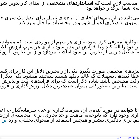
ی مناسب لازم است که
استانداردهای مشخصی
از ابتدای کار تدوین شون
ه‌ی شما اثرگذار خواهد بود.
ی‌دانید در ارزیابی‌های تجاری از نرخ‌های تنزیل برای تبدیل یک سری 
ر سهوی به دیگری اعمال شود و در محاسبات ما خلل وارد کند.
 شرکت مدنظر شود. این امر می­تواند در مفهومی به نام P/E نیز اثر خود را القا کند و با افزایش درآمد
تشکیل دارایی از طریق این سود انباشته بپردازد و از این طریق با ر
ه­‌های مختلفی صورت بگیرد. یکی از رایج­ترین دلایل این کار برای کس
طا کننده­ی تسهیلات که غالباً بانک­ها هستند سنجیده می­شود. یکی دیگ
شرکت مشخص باشد. شایان‌ذکر است که برای فرایندهای ثبت و پذیرش ش
 است. بنابراین به‌طورکلی می­توان عمده­ترین دلایل ارزش‌گذاری را فر
 بتوانیم در مورد آینده‌ی آن، سرمایه‌گذاری و عدم سرمایه‌گذاری، 
ری وجود دارد که باتوجه‌به ماهیت واحد تجاری، برای محاسبه‌ی ارزش 
. برای یادگیری بیشتر و همچنین استفاده از متحوای تحلیلی، وارد
این