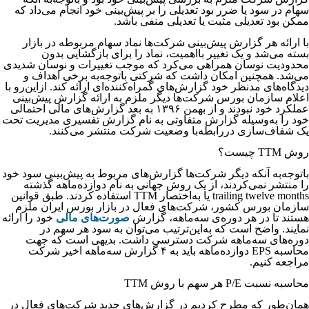
سهام در سود یا ضرر بود تعدیلی را بر پیش‌بینی خود انجام می‌داد که
ممکن بود تعدیلی مثبت یا تعدیلی منفی باشد.
با ارائه هر گزارش پیش‌بینی شرکت‌‌‌‌‌‌‌‌‌‌‌‌‌‌‌‌‌‌‌‌‌‌‌‌‌‌‌‌‌‌‌ها نماد سهام مربوطه در بازار
بسته می‌شد و یک تغییر بااهمیت، نماد را برای بازگشایی بدون
محدودیت نوسان همراهی می‌کرد که موجب تغییرات و نوسان شدیدی
می‌شد. همچنین امکان داشت که شرکتی باتوجه‌به برخی اهداف و
دیدگاه‌‌‌‌‌‌‌‌‌‌‌‌‌‌‌‌‌‌‌‌‌‌‌‌‌‌‌‌‌‌‌های مدنظر خود گزارش‌های گمراه‌کننده‌ای ارائه کند. ازاین‌رو با
اعلام سازمان بورس شرکت‌‌‌‌‌‌‌‌‌‌‌‌‌‌‌‌‌‌‌‌‌‌‌‌‌‌‌‌‌‌‌ها دیگر ملزم به ارائه گزارش پیش‌بینی
عملکرد خود نبودند و از بهمن ۱۳۹۶ به بعد گزارش‌های مالی احتمالی
خود را به‌وسیله گزارش متفاوتی به نام گزارش تفسیری مدیریت تحت
یک شفاف‌سازی دررابطه‌با وضعیت شرکت منتشر می‌کنند.
روش TTM چیست؟
باتوجه‌به آنکه دیگر شرکت‌‌‌‌‌‌‌‌‌‌‌‌‌‌‌‌‌‌‌‌‌‌‌‌‌‌‌‌‌‌‌ها گزارش‌‌‌‌‌‌‌‌‌‌‌‌‌‌‌‌‌‌‌‌‌‌‌‌‌‌‌‌‌‌‌های مربوط به پیش‌‌‌‌‌‌‌‌‌‌‌‌‌‌‌‌‌‌‌‌‌‌‌‌‌‌‌‌‌‌‌بینی سود خود
را منتشر نمی‌‌‌‌‌‌‌‌‌‌‌‌‌‌‌‌‌‌‌‌‌‌‌‌‌‌‌‌‌‌‌کردند، از یک روش جهانی به نام دوازده‌ماهه گذشته
trailing twelve months یا به‌اختصار TTM استفاده کردند. طبق قوانین
سازمان بورس کشور، شرکت‌های فعال در بازار بورس ایران ملزم
هستند تا در هر دوره‌‌‌‌‌‌‌‌‌‌‌‌‌‌‌‌‌‌‌‌‌‌‌‌‌‌‌‌‌‌‌ی سه‌ماهه، گزارش
صورت‌های مالی
خود را ارائه
نمایند. واضح است که به‌این‌ترتیب می‌توان به سود هر سهم در
دوره‌های سه‌ماهه شرکت دسترسی داشت. بدیهی است که جهت
محاسبه EPS دوازده‌ماهه باید به ۴ گزارش سه‌ماهه اخیر شرکت
مراجعه کنیم.
محاسبه نسبت P/E هر سهم با روش TTM
همان‌طور که مطرح کردیم در گزارش‌های جدید شرکت‌های فعال در