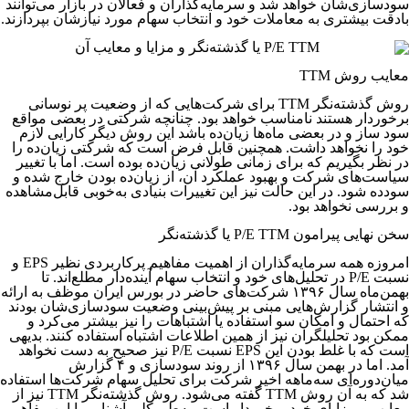
سودسازی‌‌‌‌‌‌‌‌‌‌‌‌‌‌‌‌‌‌‌‌‌‌‌‌‌‌‌‌‌‌‌شان خواهد شد و سرمایه‌گذاران و فعالان در بازار می‌توانند
بادقت بیشتری به معاملات خود و انتخاب سهام مورد نیازشان بپردازند.
معایب روش TTM
روش گذشته‌نگر TTM برای شرکت‌هایی که از وضعیت پر نوسانی
برخوردار هستند نامناسب خواهد بود. چنانچه شرکتی در بعضی مواقع
سود ساز و در بعضی ماه‌ها زیان‌ده باشد این روش دیگر کارایی لازم
خود را نخواهد داشت. همچنین قابل فرض است که شرکتی زیان‌ده را
در نظر بگیریم که برای زمانی طولانی زیان‌ده بوده است. اما با تغییر
سیاست‌های شرکت و بهبود عملکرد آن، از زیان‌ده بودن خارج شده و
سودده شود. در این حالت نیز این تغییرات بنیادی به‌خوبی قابل‌مشاهده
و بررسی نخواهد بود.
سخن نهایی پیرامون P/E TTM یا گذشته‌نگر
امروزه همه سرمایه‌گذاران از اهمیت مفاهیم پرکاربردی نظیر EPS و
نسبت P/E در تحلیل‌های خود و انتخاب سهام آینده‌دار مطلع‌اند. تا
بهمن‌ماه سال ۱۳۹۶ شرکت‌های حاضر در بورس ایران موظف به ارائه
و انتشار گزارش‌هایی مبنی بر پیش‌بینی وضعیت سودسازی‌شان بودند
که احتمال و امکان سو استفاده یا اشتباهات را نیز بیشتر می‌کرد و
ممکن بود تحلیلگران نیز از همین اطلاعات اشتباه استفاده کنند. بدیهی
است که با غلط بودن این EPS نسبت P/E نیز صحیح به دست نخواهد
آمد. اما در بهمن سال ۱۳۹۶ از روند سودسازی و ۴ گزارش
میان‌دوره‌ای سه‌ماهه اخیر شرکت برای تحلیل سهام شرکت‌ها استفاده
شد که به آن روش TTM گفته می‌شود. روش گذشته‌نگر TTM نیز از
معایب و مزایای خود برخوردار است. به‌طورکلی آشنایی با این مفاهیم