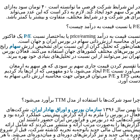
در این شرایط شرکت فرضی ما توانسته است ۴۰ تومان سود به‌ازای
هر برگ سهم خود ایجاد کند. لازم به ذکر است که این عدد می‌تواند
برای هر شرکت و در شرایط مختلف، متفاوت و بیشتر یا کمتر باشد.
P/E یا نسبت قیمت به درآمد چیست؟
نسبت قیمت به درآمد price/earning یا به‌اختصار نسبت
P/E
یک فاکتور
برای محاسبه ارزش ذاتی سهام در بورس ایران و جهان است.
همان‌طور که تحلیل گران از این نسبت برای تشخیص ارزش
سهام
رایج
در بورس‌های مختلف کشورهای جهان استفاده می‌کنند. فعالان بورس
تهران نیز می‌توانند از این نسبت در تحلیل‌های بنیادی خود بهره ببرند.
با تقسیم کردن قیمت جاری سهم بر سودی که هر سهم به ارمغان
می‌آورد نسبت P/E ایجاد می‌شود. با دو مفهومی که از آن‌ها یاد کردیم
یعنی EPS و P/E می‌توان فرمولی جهت محاسبه ارزش ذاتی سهام به
دست آورد.
چرا سود شرکت‌ها با استفاده از مدل TTM برآورد می‌شود؟
تا بهمن سال ۱۳۹۶
سازمان بورس و اوراق بهادار ایران
، شرکت‌های
فعال در بورس را ملزم به ارائه گزارش پیش‌بینی عملکرد کرده بود و
شرکت‌هایی که در بورس و فرابورس ایران حضور داشتند این
گزارش‌ها را به‌صورت مرتب ارائه و منتشر می‌کردند که شامل ارائه
پیش‌بینی سال مالی جدید باتوجه‌به تجربه گذشته شرکت، قبل از شروع
دوره مالی جدید و نیز گزارش‌های دوره‌ای و میان‌دوره‌ای می‌شد. با هر
گزارش شرکت ملزم به بررسی پیش‌بینی خود بود و باتوجه‌به آنکه