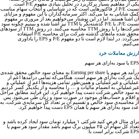
یکی از مفاهیم بسیار پرکاربرد در تحلیل بنیادی مفهوم P/E است.
نسبت P/E از فاکتورهایی است که در شناسایی و انتخاب سهام مناسب
کمک شایانی به ما می‌کند. اکثر سرمایه‌گذاران با این مفهوم و مزایای
آن آشنا هستند. اما در این نوشتار می‌خواهیم بعد از مروری بر مفهوم
نسبت P/E، با P/E گذشته‌نگر یا TTM نیز آشنا شده و ببینیم چگونه سود
شرکت‌ها را با روش TTM محاسبه می‌کنند. در روش TTM از سودهای
محقق شده ماه‌های گذشته شرکت برای محاسبه P/E استفاده
می‌گردد. در ابتدا لازم است تا دو مفهوم P/E و EPS را یادآوری
می‌کنیم.
ارزش معاملات خرد
EPS یا سود به‌ازای هر سهم
درآمد هر سهم یا Earning per share به معنای سود خالص محقق شده‌‌‌‌‌‌‌‌‌‌‌‌‌‌‌‌‌‌‌‌‌‌‌‌‌‌‌‌‌‌‌ی
یک شرکت به‌ازای هر سهم است. هنگامی‌که تمامی درآمدها اعم از
عملیاتی و غیرعملیاتی و همین‌‌‌‌‌‌‌‌‌‌‌‌‌‌‌‌‌‌‌‌‌‌‌‌‌‌‌‌‌‌‌طور تمامی هزینه‌‌‌‌‌‌‌‌‌‌‌‌‌‌‌‌‌‌‌‌‌‌‌‌‌‌‌‌‌‌‌ها اعم از عملیاتی و
غیرعملیاتی به انضمام مالیات و … را محاسبه و از یکدیگر کسر کردیم
به سود خالص شرکت دست پیدا خواهیم کرد. این فرایند مطابق مراحل
و اقلام و حساب‌‌‌‌‌‌‌‌‌‌‌‌‌‌‌‌‌‌‌‌‌‌‌‌‌‌‌‌‌‌‌های موجود در صورت سود و زیان طی می‌‌‌‌‌‌‌‌‌‌‌‌‌‌‌‌‌‌‌‌‌‌‌‌‌‌‌‌‌‌‌شود. پس
از محاسبه‌‌‌‌‌‌‌‌‌‌‌‌‌‌‌‌‌‌‌‌‌‌‌‌‌‌‌‌‌‌‌ی سود خالص و تقسیم آن بر تعداد کل سرمایه‌‌‌‌‌‌‌‌‌‌‌‌‌‌‌‌‌‌‌‌‌‌‌‌‌‌‌‌‌‌‌ی شرکت، به
عدد سود به‌ازای هر سهم یا همان EPS دست پیدا خواهیم کرد.
برای مثال فرض کنید شرکتی ۱ میلیارد تومان سود ایجاد کرده باشد و
تعداد کل سهام آن ۲۵ میلیون برگ سهم باشد مقدار سود هر سهم یا
EPS شرکت برابر است با: