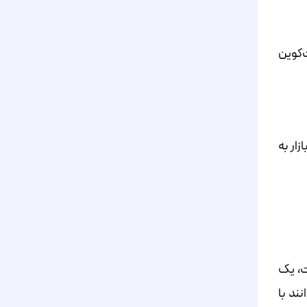
‌کوین
ار به
ت، یک
ند با