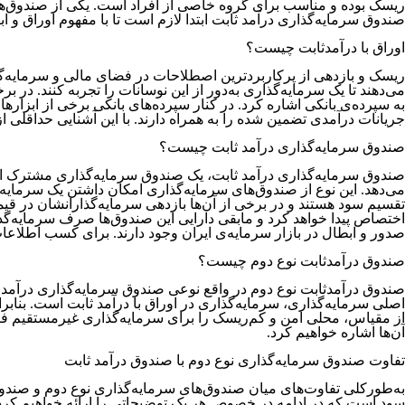
ریسک بوده و مناسب برای گروه خاصی از افراد است. یکی از صندوق‌‌‌‌‌‌‌‌‌‌‌‌‌‌‌‌‌‌‌‌‌‌‌‌‌‌‌‌‌‌‌‌‌‌‌‌‌‌های سرمایه‌‌‌‌‌‌‌‌‌‌‌‌‌‌‌‌‌‌‌‌
صندوق سرمایه‌‌‌‌‌‌‌‌‌‌‌‌‌‌‌‌‌‌‌‌‌‌‌‌‌‌‌‌‌‌‌‌‌‌‌‌‌‌گذاری درآمد ثابت ابتدا لازم است تا با مفهو
اوراق با درآمدثابت چیست؟
ریسک و بازدهی از پرکاربردترین اصطلاحات در فضای مالی و سرمایه‌‌‌‌‌‌‌‌‌‌‌‌‌‌‌‌‌‌‌‌‌‌‌‌‌‌‌‌‌‌‌‌‌‌‌‌‌‌گذاری است. بازدهی
می‌‌‌‌‌‌‌‌‌‌‌‌‌‌‌‌‌‌‌‌‌‌‌‌‌‌‌‌‌‌‌‌‌‌‌‌‌‌دهند تا یک سرمایه‌‌‌‌‌‌‌‌‌‌‌‌‌‌‌‌‌‌‌‌‌‌‌‌‌‌‌‌‌‌‌‌‌‌‌‌‌‌گذاری به‌دور از این نوسانات را تجربه کنند. در 
به سپرده‌‌‌‌‌‌‌‌‌‌‌‌‌‌‌‌‌‌‌‌‌‌‌‌‌‌‌‌‌‌‌‌‌‌‌‌‌‌ی بانکی اشاره کرد. در کنار سپرده‌‌‌‌‌‌‌‌‌‌‌‌‌‌‌‌‌‌‌‌‌‌‌‌‌‌‌‌‌‌‌‌‌‌‌‌‌
جریانات درآمدی تضمین شده را به همراه دارند. با این آشنایی حداقلی از ابزارهای درآمد ثابت به سراغ بحث صندوق‌‌‌‌‌‌‌‌‌‌‌
صندوق سرمایه‌‌‌‌‌‌‌‌‌‌‌‌‌‌‌‌‌‌‌‌‌‌‌‌‌‌‌‌‌‌‌‌‌‌‌‌‌‌گذاری درآمد ثابت چیست؟
صندوق سرمایه‌‌‌‌‌‌‌‌‌‌‌‌‌‌‌‌‌‌‌‌‌‌‌‌‌‌‌‌‌‌‌‌‌‌‌‌‌‌گذاری درآمد ثابت، یک صندوق سرمایه‌‌‌‌‌‌‌‌‌‌‌‌‌‌‌‌‌‌‌‌‌‌‌‌‌‌‌‌‌‌
می‌‌‌‌‌‌‌‌‌‌‌‌‌‌‌‌‌‌‌‌‌‌‌‌‌‌‌‌‌‌‌‌‌‌‌‌‌‌دهد. این نوع از صندوق‌‌‌‌‌‌‌‌‌‌‌‌‌‌‌‌‌‌‌‌‌‌‌‌‌‌‌‌‌‌‌‌‌‌‌‌‌‌های سرمایه‌‌‌‌‌‌‌‌‌‌‌‌‌‌‌‌‌‌‌‌‌‌‌‌‌‌‌‌‌‌‌‌‌‌‌‌‌‌‌گذاری امکان داشتن
اختصاص پیدا خواهد کرد و مابقی دارایی این صندوق‌‌‌‌‌‌‌‌‌‌‌‌‌‌‌‌‌‌‌‌‌‌‌‌‌‌‌‌‌‌‌‌‌‌‌‌‌‌ها صرف سرمایه‌‌‌‌‌‌‌‌‌‌‌‌‌‌‌‌‌‌
صدور و ابطال در بازار سرمایه‌‌‌‌‌‌‌‌‌‌‌‌‌‌‌‌‌‌‌‌‌‌‌‌‌‌‌‌‌‌‌‌‌‌‌‌‌‌ی ایران وجود دارند. برای کسب اطلاعات بیشتر دراین‌خصوص توصی
صندوق درآمدثابت نوع دوم چیست؟
صندوق درآمدثابت نوع دوم در واقع نوعی صندوق سرمایه‌‌‌‌‌‌‌‌‌‌‌‌‌‌‌‌‌‌‌‌‌‌‌‌‌‌‌‌‌‌‌‌‌‌‌‌‌‌گذاری درآمد ثابت است. اما ا
اصلی سرمایه‌‌‌‌‌‌‌‌‌‌‌‌‌‌‌‌‌‌‌‌‌‌‌‌‌‌‌‌‌‌‌‌‌‌‌‌‌‌گذاری، سرمایه‌‌‌‌‌‌‌‌‌‌‌‌‌‌‌‌‌‌‌‌‌‌‌‌‌‌‌‌‌‌‌‌‌‌‌‌‌‌گذاری در اوراق با درآمد ثابت است. بنابراین این صندوق‌‌‌‌‌‌‌‌‌‌‌‌‌‌‌‌‌‌‌‌‌‌‌‌
از مقیاس، محلی امن و کم‌ریسک را برای سرمایه‌‌‌‌‌‌‌‌‌‌‌‌‌‌‌‌‌‌‌‌‌‌‌‌‌‌‌‌‌‌‌‌‌‌‌‌‌‌گذاری غیرمستقیم فراهم می‌‌‌‌‌‌‌‌‌‌‌‌‌‌‌‌‌‌‌‌‌‌‌‌‌‌‌‌‌‌‌‌‌‌‌‌‌‌کنند. ام
آن‌‌‌‌‌‌‌‌‌‌‌‌‌‌‌‌‌‌‌‌‌‌‌‌‌‌‌‌‌‌‌‌‌‌‌‌‌‌ها اشاره خواهیم کرد.
تفاوت صندوق سرمایه‌‌‌‌‌‌‌‌‌‌‌‌‌‌‌‌‌‌‌‌‌‌‌‌‌‌‌‌‌‌‌‌‌‌‌‌‌‌گذاری نوع دوم با صندوق درآمد ثابت
به‌طورکلی تفاوت‌‌‌‌‌‌‌‌‌‌‌‌‌‌‌‌‌‌‌‌‌‌‌‌‌‌‌‌‌‌‌‌‌‌‌‌‌‌های میان صندوق‌‌‌‌‌‌‌‌‌‌‌‌‌‌‌‌‌‌‌‌‌‌‌‌‌‌‌‌‌‌‌‌‌‌‌‌‌‌های سرمایه‌‌‌‌‌‌‌‌‌‌‌‌‌‌‌‌‌‌‌‌‌‌‌‌‌‌‌‌‌‌‌‌‌‌‌‌‌‌گذاری نوع د
سود است که در ادامه در خصوص هر یک توضیحاتی را ارائه خواهیم کرد