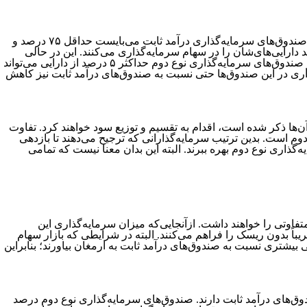
ترکیب دارایی را می‌‌‌‌‌‌‌‌‌‌‌‌‌‌‌‌‌‌‌‌‌‌‌‌‌‌‌‌‌‌‌‌‌‌‌‌‌‌توان به‌عنوان مهم‌‌‌‌‌‌‌‌‌‌‌‌‌‌‌‌‌‌‌‌‌‌‌‌‌‌‌‌‌‌‌‌‌‌‌‌‌‌ترین وجه تمایز صندوق‌‌‌‌‌‌‌‌‌‌‌‌‌‌‌‌‌‌‌‌‌‌‌‌‌‌‌‌‌‌‌‌‌‌‌‌‌‌های سرمایه‌‌‌‌‌‌‌‌‌‌‌‌‌‌‌‌‌‌‌‌‌‌‌‌‌‌‌‌‌‌‌‌‌‌‌‌‌‌گذاری درآمد ثابت و صندوق‌‌‌‌‌‌‌‌‌‌‌‌‌‌‌‌‌‌‌‌‌‌‌‌‌‌‌‌‌‌‌‌‌‌‌‌‌‌های سرمایه‌‌‌‌‌‌‌‌‌‌‌‌‌‌‌‌‌‌‌‌‌‌‌‌‌‌‌‌‌‌‌‌‌‌‌‌‌‌گذاری نوع دوم دانست. در صندوق‌‌‌‌‌‌‌‌‌‌‌‌‌‌‌‌‌‌‌‌‌‌‌‌‌‌‌‌‌‌‌‌‌‌‌‌‌‌های سرمایه‌‌‌‌‌‌‌‌‌‌‌‌‌‌‌‌‌‌‌‌‌‌‌‌‌‌‌‌‌‌‌‌‌‌‌‌‌‌گذاری درآمد ثابت می‌‌‌‌‌‌‌‌‌‌‌‌‌‌‌‌‌‌‌‌‌‌‌‌‌‌‌‌‌‌‌‌‌‌‌‌‌‌بایست حداقل ۷۵ درصد و
‌‌‌‌‌‌‌‌‌‌‌‌‌‌‌‌‌‌‌‌‌‌‌‌‌‌‌‌هایشان را در ابزارهای درآمد ثابت سرمایه‌‌‌‌‌‌‌‌‌‌‌‌‌‌‌‌‌‌‌‌‌‌‌‌‌‌‌‌‌‌‌‌‌‌‌‌‌‌گذاری کنند. بدین ترتیب این صندوق‌‌‌‌‌‌‌‌‌‌‌‌‌‌‌‌‌‌‌‌‌‌‌‌‌‌‌‌‌‌‌‌‌‌‌‌‌‌ها حداقل ۱۵ درصد و حداکثر ۲۵ درصد دارایی‌‌‌‌‌‌‌‌‌‌‌‌‌‌‌‌‌‌‌‌‌‌‌‌‌‌‌‌‌‌‌‌‌‌‌‌‌‌های‌‌‌‌‌‌‌‌‌‌‌‌‌‌‌‌‌‌‌‌‌‌‌‌‌‌‌‌‌‌‌‌‌‌‌‌‌‌شان را در سهام سرمایه‌‌‌‌‌‌‌‌‌‌‌‌‌‌‌‌‌‌‌‌‌‌‌‌‌‌‌‌‌‌‌‌‌‌‌‌‌‌گذاری می‌‌‌‌‌‌‌‌‌‌‌‌‌‌‌‌‌‌‌‌‌‌‌‌‌‌‌‌‌‌‌‌‌‌‌‌‌‌کنند. این در حالی
است که در صندوق‌‌‌‌‌‌‌‌‌‌‌‌‌‌‌‌‌‌‌‌‌‌‌‌‌‌‌‌‌‌‌‌‌‌‌‌‌‌های سرمایه‌‌‌‌‌‌‌‌‌‌‌‌‌‌‌‌‌‌‌‌‌‌‌‌‌‌‌‌‌‌‌‌‌‌‌‌‌‌گذاری نوع دوم باید حداقل ۹۰ درصد از دارایی به سرمایه‌‌‌‌‌‌‌‌‌‌‌‌‌‌‌‌‌‌‌‌‌‌‌‌‌‌‌‌‌‌‌‌‌‌‌‌‌‌‌گذاری در اوراق بهادار با درآمد ثابت اختصاص یابد. در صندوق‌‌‌‌‌‌‌‌‌‌‌‌‌‌‌‌‌‌‌‌‌‌‌‌‌‌‌‌‌‌‌‌‌‌‌‌‌‌های سرمایه‌‌‌‌‌‌‌‌‌‌‌‌‌‌‌‌‌‌‌‌‌‌‌‌‌‌‌‌‌‌‌‌‌‌‌‌‌‌گذاری نوع دوم حداکثر ۵ درصد از دارایی می‌‌‌‌‌‌‌‌‌‌‌‌‌‌‌‌‌‌‌‌‌‌‌‌‌‌‌‌‌‌‌‌‌‌‌‌‌‌تواند
اری در این صندوق‌‌‌‌‌‌‌‌‌‌‌‌‌‌‌‌‌‌‌‌‌‌‌‌‌‌‌‌‌‌‌‌‌‌‌‌‌‌ها حتی نسبت به صندوق‌‌‌‌‌‌‌‌‌‌‌‌‌‌‌‌‌‌‌‌‌‌‌‌‌‌‌‌‌‌‌‌‌‌‌‌‌‌های درآمد ثابت نیز کاهش
‌‌‌‌‌‌‌‌‌‌‌‌‌‌‌‌‌‌‌‌‌‌‌‌‌‌‌‌‌‌‌‌ی آن‌‌‌‌‌‌‌‌‌‌‌‌‌‌‌‌‌‌‌‌‌‌‌‌‌‌‌‌‌‌‌‌‌‌‌‌‌‌ها ذکر شده است، اقدام به تقسیم و توزیع سود خواهند کرد. تفاوت
‌‌‌‌‌‌‌‌‌‌های نوع دوم است. بدین ترتیب سرمایه‌‌‌‌‌‌‌‌‌‌‌‌‌‌‌‌‌‌‌‌‌‌‌‌‌‌‌‌‌‌‌‌‌‌‌‌‌‌گذارانی که ترجیح می‌‌‌‌‌‌‌‌‌‌‌‌‌‌‌‌‌‌‌‌‌‌‌‌‌‌‌‌‌‌‌‌‌‌‌‌‌‌دهند تا بازدهی
‌‌‌‌‌‌‌‌‌‌‌‌‌‌‌‌‌‌‌‌‌‌‌‌‌‌‌‌‌‌های سرمایه‌‌‌‌‌‌‌‌‌‌‌‌‌‌‌‌‌‌‌‌‌‌‌‌‌‌‌‌‌‌‌‌‌‌‌‌‌‌گذاری نوع دوم بهره ببرند. البته این بدان معنا نیست که تمامی
‌‌‌‌‌‌‌گذاری درآمد ثابت دارند. گروه هدف متفاوتی را خواهند داشت. ازآنجایی‌که میزان سرمایه‌‌‌‌‌‌‌‌‌‌‌‌‌‌‌‌‌‌‌‌‌‌‌‌‌‌‌‌‌‌‌‌‌‌‌‌‌‌گذاری این
‌‌‌‌‌‌‌‌‌‌‌‌‌‌‌‌‌‌‌‌‌‌‌‌گذاری تقریباً بدون ریسک را فراهم می‌‌‌‌‌‌‌‌‌‌‌‌‌‌‌‌‌‌‌‌‌‌‌‌‌‌‌‌‌‌‌‌‌‌‌‌‌‌کنند. البته در شرایطی که بازار سهام
 بیشتری نسبت به صندوق‌‌‌‌‌‌‌‌‌‌‌‌‌‌‌‌‌‌‌‌‌‌‌‌‌‌‌‌‌‌‌‌‌‌‌‌‌‌های درآمد ثابت به ارمغان بیاورند؛ بنابراین
‌‌‌‌‌‌‌‌‌‌‌‌‌های درآمد ثابت دارند. صندوق‌‌‌‌‌‌‌‌‌‌‌‌‌‌‌‌‌‌‌‌‌‌‌‌‌‌‌‌‌‌‌‌‌‌‌‌‌‌های سرمایه‌‌‌‌‌‌‌‌‌‌‌‌‌‌‌‌‌‌‌‌‌‌‌‌‌‌‌‌‌‌‌‌‌‌‌‌‌‌گذاری نوع دوم درصد