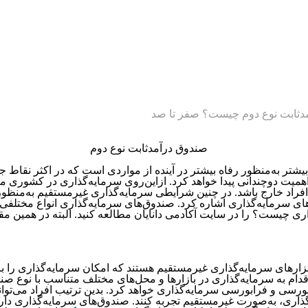
دثابت نوع دوم چیست؟ صفر تا صد
‌‌‌‌‌‌‌‌ها برای نگهداری و کسب عایدی بیشتر به‌منظور رفاه بیشتر در آینده از مواردی است که در اکثر نقاط 
یدا خواهد کرد. ازاین‌روی سرمایه‌‌‌‌‌‌‌‌‌‌‌‌‌‌‌‌‌‌‌‌‌‌‌‌‌‌‌‌‌‌‌‌‌‌‌‌‌‌گذار
یطی سرمایه‌‌‌‌‌‌‌‌‌‌‌‌‌‌‌‌‌‌‌‌‌‌‌‌‌‌‌‌‌‌‌‌‌‌‌‌‌‌گذاری غیرمستقیم به‌منظور صرفه‌‌‌‌‌‌‌‌‌‌‌‌‌‌‌‌‌‌‌‌‌‌‌‌‌‌‌‌‌‌‌‌‌‌‌‌‌‌جویی در وقت
‌‌‌‌‌‌‌‌‌‌ها و صندوق‌‌‌‌‌‌‌‌‌‌‌‌‌‌‌‌‌‌‌‌‌‌‌‌‌‌‌‌‌‌‌‌‌‌‌‌‌‌های سرمایه‌‌‌‌‌‌‌‌‌‌‌‌‌‌‌‌‌‌‌‌‌‌‌‌‌‌‌‌‌‌‌‌‌‌‌‌‌‌گذاری اشاره کرد. صندوق‌‌‌‌‌‌‌‌‌‌‌‌‌‌‌‌‌‌‌‌‌‌‌‌‌‌‌‌‌‌‌‌‌‌‌‌‌‌ها
دوق سرمایه‌‌‌‌‌‌‌‌‌‌‌‌‌‌‌‌‌‌‌‌‌‌‌‌‌‌‌‌‌‌‌‌‌‌‌‌‌‌گذاری چیست؟ را در سایت آکادمی دانایان مطالعه کنید. البته در همین مقاله نیز توض
 سرمایه‌‌‌‌‌‌‌‌‌‌‌‌‌‌‌‌‌‌‌‌‌‌‌‌‌‌‌‌‌‌‌‌‌‌‌‌‌‌گذاری یکی از ابزارهای سرمایه‌‌‌‌‌‌‌‌‌‌‌‌‌‌‌‌‌‌‌‌‌‌‌‌‌‌‌‌‌‌‌‌‌‌‌‌‌‌گذاری غیرمستقیم هستند که امکان سرمایه‌‌‌
دام به سرمایه‌‌‌‌‌‌‌‌‌‌‌‌‌‌‌‌‌‌‌‌‌‌‌‌‌‌‌‌‌‌‌‌‌‌‌‌‌‌گذاری در بازارها و محل‌‌‌‌‌‌‌‌‌‌‌‌‌‌‌‌‌‌‌‌‌‌‌‌‌‌‌‌‌‌‌‌‌‌‌‌‌‌های مختلف متناسب با نوع صندوق 
‌‌‌‌‌‌‌های بورسی و فرابورسی سرمایه‌‌‌‌‌‌‌‌‌‌‌‌‌‌‌‌‌‌‌‌‌‌‌‌‌‌‌‌‌‌‌‌‌‌‌‌‌‌گذاری خواهد کرد. بدین ترتیب افراد می‌‌‌‌‌‌‌‌‌‌‌‌‌‌‌‌‌‌‌‌‌‌‌‌‌‌‌‌‌‌‌‌‌‌‌‌‌‌ت
‌‌‌‌‌‌‌‌‌‌‌‌‌‌‌‌‌‌‌‌‌‌‌‌‌‌‌‌‌‌‌‌‌‌‌گذاری، به‌صورت غیرمستقیم تجربه کنند. صندوق‌‌‌‌‌‌‌‌‌‌‌‌‌‌‌‌‌‌‌‌‌‌‌‌‌‌‌‌‌‌‌‌‌‌‌‌‌‌های سرمایه‌‌‌‌‌‌‌‌‌‌‌‌‌‌