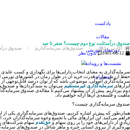
پادکست
مقالات
صندوق درآمدثابت نوع دوم چیست؟ صفر تا صد
صندوق‌های سرمایه‌گذاری
صندوق درآم
آکادمی دانایان
دوره‌های آموزشی
1401-08-12
بدون نظر
نشست‌ها و رویدادها
سرمایه‌‌‌‌‌‌‌‌‌‌‌‌‌‌‌‌‌‌‌‌‌‌‌‌‌‌‌‌‌‌‌‌‌‌‌‌‌‌گذاری به معنای انتخاب دارایی‌‌‌‌‌‌‌‌‌‌‌‌‌‌‌‌‌‌‌‌‌‌‌‌‌‌‌‌‌‌
حفظ ارزش پول و قدرت خرید آن در طول زمان در کشورهای تورمی اهمیت دوچندانی پ
انتشارات
سرمایه‌‌‌‌‌‌‌‌‌‌‌‌‌‌‌‌‌‌‌‌‌‌‌‌‌‌‌‌‌‌‌‌‌‌‌‌‌‌گذاری اصولی، موضوعی باشد که از توان درصد قابل‌توجهی از افراد خارج باشد. در چنین شرا
ابزارهای
سرمایه‌‌‌‌‌‌‌‌‌‌‌‌‌‌‌‌‌‌‌‌‌‌‌‌‌‌‌‌‌‌‌‌‌‌‌‌‌‌گذاری غیرمستقیم
می‌‌‌‌‌‌‌‌‌‌‌‌‌‌‌‌‌‌‌‌‌‌‌‌‌‌‌‌‌‌‌‌‌‌‌‌‌‌توان به سبدگردان‌‌‌‌‌‌‌‌‌‌‌‌‌‌‌‌‌‌‌‌‌‌‌‌‌‌‌‌
دوم بپردازیم. پیش از آن پیشنهاد می‌‌‌‌‌‌‌‌‌‌‌‌‌‌‌‌‌‌‌‌‌‌‌‌‌‌‌‌‌‌‌‌‌‌‌‌‌‌کنیم تا مقاله‌‌‌‌‌‌‌‌‌‌‌‌‌‌‌‌‌‌‌‌‌‌‌‌‌‌‌‌‌‌‌‌‌‌‌‌‌‌ی صن
ماهیت و فلسفه‌‌‌‌‌‌‌‌‌‌‌‌‌‌‌‌‌‌‌‌‌‌‌‌‌‌‌‌‌‌‌‌‌‌‌‌‌‌ی آن‌‌‌‌‌‌‌‌‌‌‌‌‌‌‌‌‌‌‌‌‌‌‌‌‌‌‌‌‌‌‌‌‌‌‌‌‌‌ها ارائه خواهیم داد.
صندوق سرمایه‌‌‌‌‌‌‌‌‌‌‌‌‌‌‌‌‌‌‌‌‌‌‌‌‌‌‌‌‌‌‌‌‌‌‌‌‌‌گذاری چیست؟
همان‌‌‌‌‌‌‌‌‌‌‌‌‌‌‌‌‌‌‌‌‌‌‌‌‌‌‌‌‌‌‌‌‌‌‌‌‌‌طور که پیش‌‌‌‌‌‌‌‌‌‌‌‌‌‌‌‌‌‌‌‌‌‌‌‌‌‌‌‌‌‌‌‌‌‌‌‌‌‌تر اشاره کردیم، صندوق‌‌‌‌‌‌‌‌‌‌‌‌‌‌‌‌‌‌‌‌‌‌‌‌‌‌‌‌‌‌‌‌‌‌‌‌‌‌های
فراهم می‌‌‌‌‌‌‌‌‌‌‌‌‌‌‌‌‌‌‌‌‌‌‌‌‌‌‌‌‌‌‌‌‌‌‌‌‌‌کنند. این ابزارهای مالی با تجمیع وجوه سرمایه‌‌‌‌‌‌‌‌‌‌‌‌‌‌‌‌‌‌‌‌‌‌‌‌‌‌‌‌‌‌‌‌‌‌‌‌‌‌گذاران خرد، اق
زیادی از دارایی‌‌‌‌‌‌‌‌‌‌‌‌‌‌‌‌‌‌‌‌‌‌‌‌‌‌‌‌‌‌‌‌‌‌‌‌‌‌های خود را بر روی سهام و
حق‌تقدم
سهام شرکت‌‌‌‌‌‌‌‌‌‌‌‌‌‌‌‌‌‌‌‌‌‌‌‌‌‌‌‌‌‌‌
بهره‌‌‌‌‌‌‌‌‌‌‌‌‌‌‌‌‌‌‌‌‌‌‌‌‌‌‌‌‌‌‌‌‌‌‌‌‌‌گیری از نیروی انسانی خبره و ماهر شاغل در صندوق‌‌‌‌‌‌‌‌‌‌‌‌‌‌‌‌‌‌‌‌‌‌‌‌‌‌‌‌‌‌‌‌‌‌‌‌‌‌های سرمایه‌‌‌