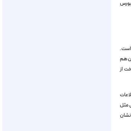
 بورس
 است.
‌تان هم
خت از
لاعات
انک‌هایی مثل
انشان