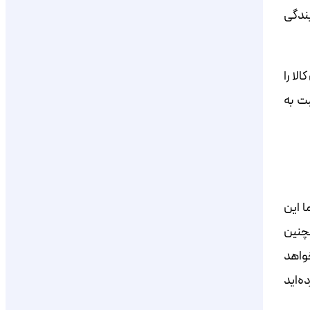
یندگی
لا را
ت به
ا این
مچنین
واهد
ه‌اید