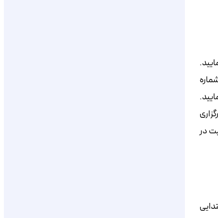
ایید.
شماره
یید.
گزاری
یت در
تدایی