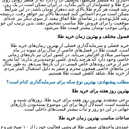
نرخ طلا و چشم‌­انداز آن تأثیر بگذارد. در ایران ممکن است در یک روز،
رشد قیمت هر گرم طلا بالای چند ده‌هزار تومان باشد، در این شرایط
ممکن است مردم احساس کنند قیمت‌ها بالاتر نیز خواهد رفت. درنتیجه
رشد قابل­‌توجه‌ی در تقاضای طلا اتفاق بیفتد. از سوی دیگر نیز عده‌­ای
موقعیت را برای فروش طلا مناسب تشخیص دهند، بدین ترتیب این جو
روانی موجب نوسان بیشتر قیمت طلا می‌شود.
فصول مختلف و بهترین زمان خرید طلا
خرید فصلی و سرمایه‌گذاری فصلی از بهترین زمان‌های خرید طلا
است. قیمت طلا در فصل‌های خاصی از سال برای نمونه در ماه
سپتامبر میلادی افزایش می‌یابد. در کشور ایران نیز بازه‌­های زمانی
خاصی وجود دارد که هرچند پایه­‌ی علمی توجیه‌­پذیری ندارند؛ اما تجربه
خبر از برخی روندهای خاص قیمتی در آن بازه‌­ها می‌­دهد. به طور مثال
در ماه‌های خاصی همچون محرم و صفر به دلیل استقبال کمتر مردم
از خرید طلا، شاهد کاهش قیمت طلا هستیم.
مطلب پیشنهادی:
بهترین نوع سکه
برای سرمایه‌گذاری کدام است؟
بهترین روز هفته برای خرید طلا
برخی معتقدند بهترین روز هفته برای خرید طلا، روزهای شنبه و
یکشنبه است. استدلال آن­‌ها برای این موضوع بسته‌بودن بازارهای
جهانی در این دو روز و ثبات بیشتر قیمت­‌های داخلی است.
ساعات مناسب بهترین زمان خرید طلا
عمده­‌ی واحدهای صنفی طلا فروشی فعالیت خود را از ۱۰ صبح شروع