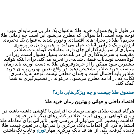
در طول تاریخ همواره خرید طلا به‌عنوان یک دارایی سرمایه‌­ای مورد
توجه بوده است. اما سؤالی که مطرح می‌شود این است چه زمانی طلا
بخریم؟ طلا در بحران‌های اقتصادی و تورم شدید به‌عنوان یک ذخیره­‌ی
ارزش و یک دارایی باثبات عمل می‌کند. به همین دلیل در پرتفوی
بسیاری از سرمایه‌گذاران جای دارد. معاملات کوتاه‌مدت طلا در
مقایسه با سرمایه‌گذاری آن در بلندمدت بسیار دشوار است، زیرا در
کوتاه‌مدت نوسانات قیمتی شدیدی را تجربه می‌کند. برای اینکه بتوانید
بیشترین سود ممکن را از خریدوفروش طلا به دست آورید، باید زمان
مناسب خرید طلا را تشخیص دهید. در واقع تعیین بهترین زمان خرید
طلا بر پایه احتمال است و چندان قطعی نیست. توجه به یک سری
نکات که در ادامه مطرح می‌شود، می‌تواند در تصمیم‌گیری به شما
کمک کند.
صندوق طلا چیست و چه ویژگی‌هایی دارد؟
اقتصاد داخلی و جهانی و بهترین زمان خرید طلا
هرگاه قیمت طلای جهانی نوسانات افزایش یا کاهشی داشته باشد، در
زمان کوتاهی بر روی قیمت طلا در کشورهای دیگر تأثیر خواهد
گذاشت. به‌طور کلی می‌توان از بررسی چنین تأثیراتی برای معامله طلا
استفاده کرد. اثر اقدامات بانک مرکزی را نمی‌توان در تعیین قیمت طلا
نادیده گرفت. یکی از اهداف بانک مرکزی مهار
تورم
و ثابت نگه‌داشتن