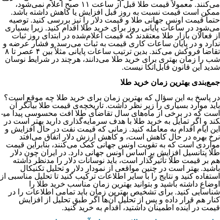
می‌کنند. معمولاً قیمت طلا قبل از ساعت ۱۱ صبح اعلام نمی‌شود،
ممکن است قیمت نسبت به روز قبل افزایش یا کاهش داشته باشد.
حتماً قیمت اونس جهانی طلا و قیمت دلار را نیز بررسی کنید. توصیه
می‌شود در ساعات پایانی روز برای خرید طلا اقدام کنید. زیرا بسیاری
از فعالان بازار طلا معتقدند که قیمت اعلام‌شده در ابتدای روز ثبات
ندارد و در پایان ساعات کاری قیمت به ثبات می‌رسد و فشار عرضه و
تقاضا فروکش می‌کند. بدین ترتیب ساعات پایانی مثلاً بین ۴ عصر تا ۸
شب را زمان بهتری برای خرید طلا می‌دانند، هرچند در شرایط نوسان
شدید این قانون قابل‌اتکا نیست.
جمع­‌بندی بهترین زمان خرید طلا
در پاسخ به این سؤال که بهترین زمان برای خرید طلا چه موقع است؟
باید موارد بسیاری را زیر نظر داشت. تاریخچه‌­ی قیمت طلا بیانگر آن
است که در برخی از ماه‌­های سال تقاضای طلا افت محسوسی پیدا می­
کند و اگر تمایل به خرید طلا با هدف سرمایه‌گذاری دارید بهتر است در
این ایام اقدام به معامله کنید. زمانی که قیمت نفت در حال افزایش و
نرخ بهره در حال کاهش است، و کاهش ارزش دلار اتفاق می‌افتد
مواردی است که به تقویت اونس جهانی کمک می‌کنند، بنابراین قیمت
طلا پتانسیل افزایش بر اساس اونس جهانی دارد. در ایران چون دلار
هم بر قیمت طلا تأثیرگذار است، باید نوسانات دلار را مدنظر داشته
باشید. بهتر است در چنین مواقعی از نمودار دلار و تحلیل تکنیکال
استفاده کنید و نتایج را با سایر اطلاعات ترکیب کنید تا تحلیل مناسبی از
اوضاع داشته باشید و بتوانید بهترین زمان مناسب خرید طلا را
شناسایی کنید. برای تشخیص بهترین زمان باید تمامی اطلاعات را در
کنار هم قرار داده و پس از تحلیل آن‌ها اگر طبق تحلیل از افزایش
قیمت در آینده اطمینان داشتید، اقدام به خرید کنید.