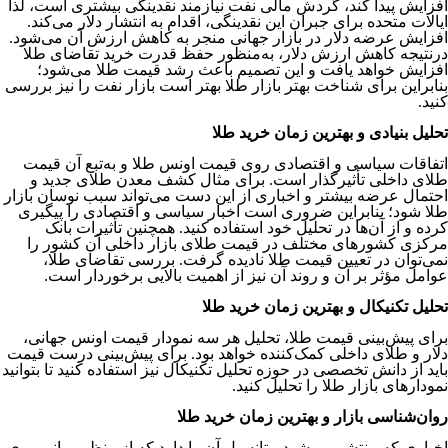
افزایش پیدا کند، گردش مالی نفت نیازمند نقدینگی بیشتری است، لذا
ایالات متحده برای جبران این نقدینگی، اقدام به انتشار دلار می‌کند.
افزایش عرضه دلار در بازار جهانی منجر به کاهش ارزش آن می‌شود.
درنتیجه کاهش ارزش دلار، به­‌منظور حفظ قدرت خرید تقاضای طلا
افزایش خواهد یافت و این تصمیم باعث رشد قیمت طلا می‌شود؛
بنابراین برای شناخت بهتر بازار طلا بهتر است بازار نفت را نیز بررسی
کنید.
تحلیل بنیادی و بهترین زمان خرید طلا
اتفاقات سیاسی و اقتصادی روی قیمت اونس طلا و به‌تبع آن قیمت
طلای داخلی تأثیرگذار است. برای مثال کشف معدن طلای جدید و
احتمال عرضه بیشتر و اخباری از این‌ دست می‌تواند سبب نوسان بازار
طلا شود؛ بنابراین ضروری است اخبار سیاسی و اقتصادی را پیگیری
کرده و از آن‌ها در تحلیل خود استفاده کنید. همچنین تأثیرات بانک
مرکزی کشورهای مختلف در قیمت طلای بازار داخلی آن کشور را
نمی‌توان در تعیین قیمت طلا نادیده گرفت. بررسی تقاضای طلا،
عوامل مؤثر بر آن و روند آن نیز از اهمیت بالایی برخوردار است.
تحلیل تکنیکال و بهترین زمان خرید طلا
برای پیش‌بینی قیمت طلا، تحلیل هر سه نمودار قیمت اونس جهانی،
دلار و طلای داخلی کمک­‌کننده خواهد بود. برای پیش‌بینی درست قیمت
باید از دانش تخصصی در حوزه تحلیل تکنیکال نیز استفاده کنید تا بتوانید
نمودارهای بازار طلا را تحلیل کنید.
روان‌شناسی بازار و بهترین زمان خرید طلا
اخباری که منتشر می‌شود، پتانسیل آن را دارد که از منظر روانی روی