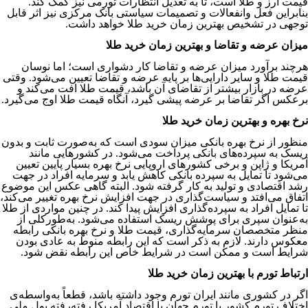
قیمت ارز و طلا است، تا به تعدیل انتظارات تورمی نیز کمک کند.
بنابراین فعل­ وانفعالات و تصمیمات سیاستی بانک مرکزی نیز اثر قابل­‌
توجهی در تشخیص بهترین زمان خرید طلا خواهد داشت.
میزان عرضه و تقاضا و بهترین زمان خرید طلا
هرچند برآورد میزان عرضه و تقاضا کار دشواری است؛ اما نوسان
قیمت طلا و سایر دارایی‌ها بر پایه عرضه و تقاضا تعیین می‌شود. وقتی
عرضه در بازار بیشتر از تقاضای آن باشد، قیمت طلا افت می‌کند و
برعکس اگر تقاضا بر عرضه پیشی گیرد، آنگاه قیمت طلا اوج می‌گیرد.
نرخ بهره و بهترین زمان خرید طلا
منظور از نرخ بهره بانکی میزان سودی است که به‌صورت ثابت و بدون
ریسک به سپرده‌های بانکی پرداخت می‌شود. در کشورهایی مانند
آمریکا و ژاپن و برخی کشورهای اروپایی نرخ بهره بسیار پایین تعیین
می‌شود تا تمایل به سپرده بانکی کاهش یابد و سرمایه افراد در جهت
رشد اقتصادی و تولید به کار گرفته شود. البته گاهی عکس این موضوع
اتفاق می‌افتد و سیاست‌گذاری در جهت افزایش نرخ بهره تغییر می‌کند،
تا تمایل افراد به سپرده‌گذاری افزایش پیدا کند. در چنین مواردی از طلا
به‌عنوان سپری برای پوشش ریسک استفاده می‌شود. به‌طورکلی از
منظر متخصصان سرمایه‌گذاری، قیمت طلا و نرخ بهره بانکی رابطه
معکوس دارند. لازم به ذکر است که این رابطه منوط به عادی بودن
شرایط است و ممکن است در شرایط خاص این رابطه نقض شود.
ارتباط تورم با بهترین زمان خرید طلا
اگر در کشوری مانند ایران تورم وجود داشته باشد، قطعاً به‌­واسطه­‌ی
اختلاف تورم کشور با تورم جهان یا اقتصاد آمریکا رفته‌رفته پول ملی