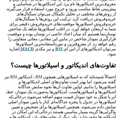
معروف‌ترین اندیکاتورها نام برد. این اندیکاتورها در شناسایی و
پیش‌بینی نقاط مناسب ورود و خروج مورد استفاده قرار می‌گیرند.
از روش‌های مختلفی در تحلیل تکنیکال می‌توان سیگنال‌های
خریدوفروش دریافت کرد. ترکیب این روش‌ها با سیگنال‌های
خریدوفروش اسیلاتورها موقعیت‌های خریدوفروش دقیقی برای
شما به ارمغان خواهد آورد. در اغلب اسیلاتورها شاهد یک شاخص
نوسان‌نما هستیم که میان اعداد خاصی در نوسان بوده و موقعیت
قرارگیری نمودار شاخص در مابین این مقادیر، معانی متفاوتی را
رقم خواهد زد. از معروف­ترین و مورداستفاده‌ترین اسیلاتورها
می‌توان اندیکاتورهای آر اس ای
RSI
و نیز مکدی
MACD
اشاره
نمود.
تفاوت‌های اندیکاتور و اسیلاتورها چیست؟
احتمالاً شنیده‌اید که به اسیلاتورهایی همچون RSI ، اندیکاتور RSI نیز
گفته می‌شود. اما بهتر است تفاوت‌های اصلی اندیکاتورها و
اسیلاتورها را بدانیم. اولین تفاوت آن‌ها نحوه نمایش جداگانه
اندیکاتورها و اسیلاتورهاست. اندیکاتورها به‌صورت یک نمودار، خط،
ابر یا شکل به خود نمودار قیمت سهم اضافه می‌شوند درحالی‌که
اسیلاتورها در جدول یا پنجره جداگانه‌ای کنار یا پایین نمودار اصلی
نمایش داده می‌شوند. همچنین اسیلاتورها برای تشخیص و تعیین
واگرایی‌ها گزینه بسیار مناسبی هستند درحالی‌که این امکان در
اندیکاتورها وجود ندارد. یکی دیگر از تفاوت‌های بارز اندیکاتورها و