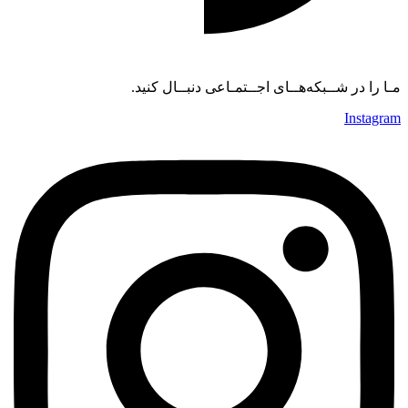
مـا را در شــبکه‌هــای اجــتمـاعی دنبــال کنید.
Instagram