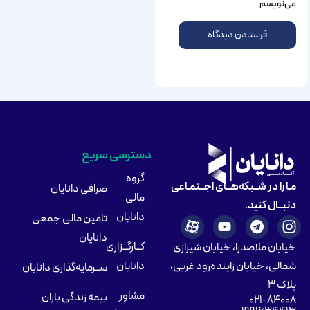
می‌نویسم.
دسترسی سریع
گروه
مـا را در شــبکه‌هــای اجــتمـاعی
صرافی دانایان
مالی
دنبــال کنید.
دانایان
تامین مالی جمعی
دانایان
کــارگــزاری
خیابان ملاصدرا، خیابان شیرازی
شمالی، خیابان زاینده‌رود غربی،
دانایان
ســرمایه‌گذاری دانایان
پلاک ۳
مشاور
بیمه زندگی باران
۰۲۱-۸۴۰۰۸