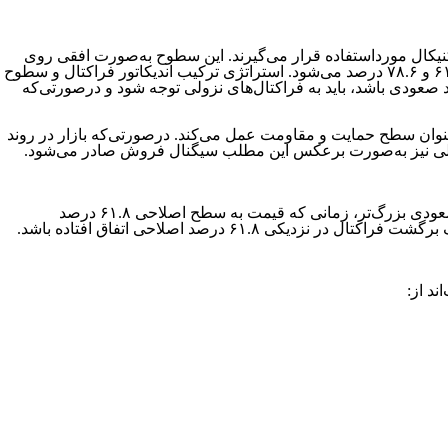
تکنیکال مورداستفاده قرار می‌گیرند. این سطوح به‌صورت افقی روی
نمودار قیمت قرار می‌گیرند و به تشخیص نقاط بازگشتی و تغییرات روند کمک می‌کنند. سطوح مهم فیبوناچی شامل اعداد ۲۳.۶، ۳۸.۲، ۵۰، ۶۱.۸ و ۷۸.۶ درصد می‌شود. استراتژی ترکیب اندیکاتور فراکتال و سطوح
 صعودی باشد، باید به فراکتال‌های نزولی توجه شود و درصورتی‌که
‌عنوان سطح حمایت و مقاومت عمل می‌کند. درصورتی‌که بازار در روند
نزولی نیز به‌صورت برعکس این مطلب سیگنال فروش صادر می‌شود.
اغلب معامله‌گران تمایل دارند روی معاملات با نسبت‌های فیبوناچی خاص تمرکز کنند. برخی از معامله‌گران ترجیح می‌دهند در طول یک‌روند صعودی بزرگ‌تر، زمانی که قیمت به سطح اصلاحی ۶۱.۸ درصد
۶۱ درصد اصلاحی اتفاق افتاده باشد.
ند از: