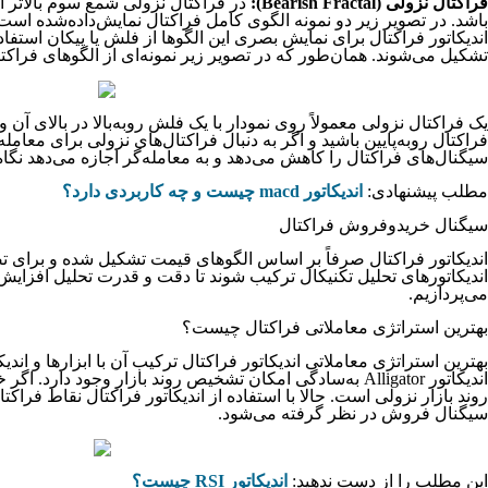
فراکتال نزولی (Bearish Fractal):
در فراکتال نزولی شمع سوم بالاتر ا
باشد. در تصویر زیر دو نمونه الگوی کامل فراکتال نمایش‌داده‌شده است
اندیکاتور فراکتال برای نمایش بصری این الگوها از فلش یا پیکان استف
تشکیل می‌شوند. همان‌طور که در تصویر زیر نمونه‌‌ای از الگوهای فراکتا
یک فراکتال نزولی معمولاً روی نمودار با یک فلش روبه‌بالا در بالای آن
فراکتال روبه‌پایین باشید و اگر به دنبال فراکتال‌های نزولی برای معامله
سیگنال‌های فراکتال را کاهش می‌دهد و به معامله‌گر اجازه می‌دهد نگ
مطلب پیشنهادی:
اندیکاتور macd چیست و چه کاربردی دارد؟
سیگنال خریدوفروش فراکتال
اندیکاتور فراکتال صرفاً بر اساس الگوهای قیمت تشکیل شده و برای تص
می‌پردازیم.
بهترین استراتژی معاملاتی فراکتال چیست؟
بهترین استراتژی معاملاتی اندیکاتور فراکتال ترکیب آن با ابزارها و 
اندیکاتور Alligator به‌سادگی امکان تشخیص روند بازار و
روند بازار نزولی است. حالا با استفاده از اندیکاتور فراکتال نقاط ف
سیگنال فروش در نظر گرفته می‌شود.
این مطلب را از دست ندهید:
اندیکاتور RSI چیست؟