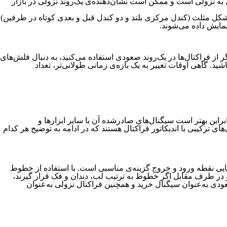
 به نزولی است و ممکن است نشان‌دهنده‌ی یک‌روند نزولی در بازار
ه شکل مثلث (کندل مرکزی بلند و دو کندل قبل و بعدی کوتاه در طرفین)
نمایش داده می‌شوند.
گر از فراکتال‌ها در یک‌روند صعودی استفاده می‌کنید، به دنبال فلش‌های
اشید. گاهی اوقات تغییر به یک بازه‌ی زمانی طولانی‌تر، تعداد
این بهتر است سیگنال‌های صادرشده آن با سایر ابزارها و
ندیکاتور تمساح (Alligator) و سطوح اصلاح فیبوناچی از استراتژی‌های ترکیبی با اندیکاتور فراکتال هستند که در ادامه به توضیح هر کدام
ناسایی نقطه ورود و خروج گزینه‌ی مناسبی است. با استفاده از خطوط
ی است و در طرف مقابل اگر خطوط به ترتیب لب، دندان و فک قرار گیرند،
عودی به‌عنوان سیگنال خرید و همچنین فراکتال نزولی به‌عنوان