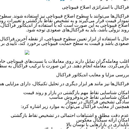
فراکتال با استراتژی اصلاح فیبوناچی
فراکتال‌ها می‌توانند با سطوح اصلاح فیبوناچی نیز استفاده شوند. سطو
اصلاح فیبوناچی به این صورت است که با استفاده از اندیکاتور فراکتال
روند نزولی باشد، باید به فراکتال‌های صعودی توجه شود.
حال با استفاده از ابزار تعیین سطوح فیبوناچی، از نقطه آخرین فراکت
صعودی باشد و قیمت به سطح حمایت فیبوناچی برخورد کند، تأییدی بر
بازمی‌گردد، معامله انجام دهند. در این صورت با ترکیب فراکتال به سطوح فیبوناچی، م
بررسی مزایا و معایب اندیکاتور فراکتال‌
فراکتال‌ها نیز مانند هر ابزار دیگری در تحلیل تکنیکال، دارای مزایایی هس
امکان شناسایی نقاط مهم بازگشتی در بازار و روند قیمت
امکان شناسایی نقاط خریدوفروش مناسب
سادگی تشخیص فراکتال در نمودار
همچنین از معایب فراکتال می‌توان به موارد زیر اشاره کرد:
عدم دقت مطلق و اشتباهات احتمالی در تشخیص نقاط بازگشتی
امکان ارائه سیگنال معکوس
ناپایداری در بازارهایی با نوسان بالا