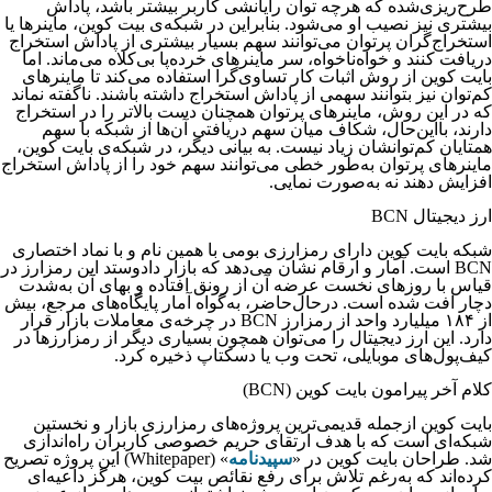
طرح‌ریزی‌شده که هرچه توان رایانشی کاربر بیشتر باشد، پاداش
بیشتری نیز نصیب او می‌شود. بنابراین در شبکه‌ی بیت کوین، ماینرها یا
استخراج‌گران پرتوان می‌توانند سهم بسیار بیشتری از پاداش استخراج
دریافت کنند و خواه‌ناخواه، سر ماینرهای خرده‌پا بی‌کلاه می‌ماند. اما
بایت کوین از روش اثبات کار تساوی‌گرا استفاده می‌کند تا ماینرهای
کم‌توان نیز بتوانند سهمی از پاداش استخراج داشته باشند. ناگفته نماند
که در این روش، ماینرهای پرتوان همچنان دست بالاتر را در استخراج
دارند، بااین‌حال، شکاف میان سهم دریافتی آن‌ها از شبکه با سهم
همتایان کم‌توانشان زیاد نیست. به بیانی دیگر، در شبکه‌ی بایت کوین،
ماینرهای پرتوان به‌طور خطی می‌توانند سهم خود را از پاداش استخراج
افزایش دهند نه به‌صورت نمایی.
ارز دیجیتال BCN
شبکه بایت کوین دارای رمزارزی بومی با همین نام و با نماد اختصاری
BCN است. آمار و ارقام نشان می‌دهد که بازار دادوستد این رمزارز در
قیاس با روزهای نخست عرضه آن از رونق افتاده و بهای آن به‌شدت
دچار افت شده است. درحال‌حاضر، به‌گواه آمار پایگاه‌های مرجع، بیش
از ۱۸۴ میلیارد واحد از رمزارز BCN در چرخه‌ی معاملات بازار قرار
دارد. این ارز دیجیتال را می‌توان همچون بسیاری دیگر از رمزارزها در
کیف‌پول‌های موبایلی، تحت وب یا دسکتاپ ذخیره کرد.
کلام آخر پیرامون بایت کوین (BCN)
بایت کوین ازجمله قدیمی‌ترین پروژه‌های رمزارزی بازار و نخستین
شبکه‌ای است که با هدف ارتقای حریم خصوصی کاربران راه‌اندازی
شد. طراحان بایت کوین در «
سپیدنامه
» (Whitepaper) این پروژه تصریح
کرده‌اند که به‌رغم تلاش برای رفع نقائص بیت کوین، هرگز داعیه‌ای