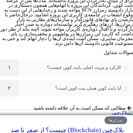
برای از میدان به‌درکردن این پروژه نداشته‌اند. مدت‌ها پس از عرضه
بایت کوین، گردانندگان این پروژه با اتهام‌هایی همچون دستکاری در
بازار دادوستد رمزارز BCN مواجه شدند و رخدادهایی از این دست به
وقوع انشعاب در جامعه‌ی کاربری این پروژه انجامید.
درحال‌حاضر با
بازشدن پای نهادهای قانون‌گذار و سازمان‌های نظارتی به بازار
رمزارزها، ارزهای رهگیری‌گریز توانسته‌اند دوباره به صدر اخبار
بازگردند و با اقبال دوباره‌ی کاربران مواجه شوند. البته نباید از نظر دور
داشت که کاربرد این رمزارزها در پولشویی و مخفی‌سازی رد پای
مجرمان سایبری، ممکن است آینده‌ی آن‌ها را دچار ابهام کند و حتی به
ممنوعیت قانونی دادوستد آن‌ها دامن بزند.
سوالات متداول
کارکرد و مزیت اصلی بایت کوین چیست؟
۱
آیا بایت کوین همان بیت کوین است؟
۲
مطالبی که ممکن است به آن علاقه داشته باشید
رمز ارزها
بلاک‌چِین (Blockchain) چیست؟ از صفر تا صد