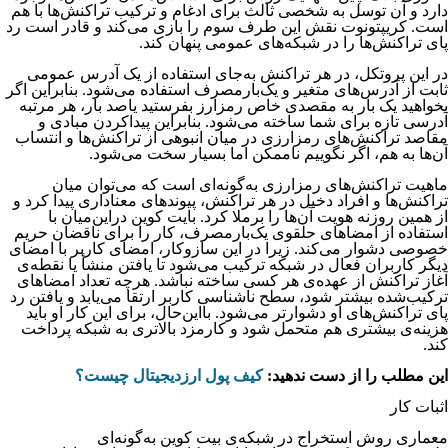
دارد و آن توسل به شخصی ثالث برای ادغام و ترکیب تراکنش‌ها با هم
است. کریپتونوت نقش این طرف سوم را بازی می‌کند و قادر است رد
پای تراکنش‌ها را در شبکه‌های عمومی پنهان کند.
در این پروتکل، در هر تراکنش به‌جای استفاده از یک آدرس عمومی
ثابت از آدرس‌های متغیر و یک‌بارمصرف استفاده می‌شود. بنابراین اگر
بخواهید یک بار به مقصدی خاص رمزارز بفرستید یاصد بار، هر مرتبه
آدرسی تازه برای شما ساخته می‌شود. بنابراین پیداکردن مبادی و
مقاصد تراکنش‌های رمزارزی در میان انبوهی از تراکنش‌ها و انتساب
آن‌ها به هم، اگر نگوییم ناممکن اما بسیار سخت می‌شود.
ماهیت تراکنش‌های رمزارزی به‌گونه‌ای است که می‌توان میان
تراکنش‌ها و افراد دخیل در هر تراکنش، پیوندهای معناداری پیدا کرد و
از همین روزنه هویت آن‌ها را برملا کرد. بایت کوین دراین‌میان با
استفاده از امضاهای حلقوی یک‌بارمصرف، کار را برای ناقضان حریم
خصوصی دشوار می‌کند. زیرا در این سازوکار، امضای کاربر با امضای
دیگر کاربران فعال در شبکه ترکیب می‌شود تا یافتن منشأ یا نقطه‌ی
آغاز تراکنش از عهده‌ی هر کسی ساخته نباشد. هرچه تعداد امضاهای
ترکیب‌شده بیشتر شود، سطح ناشناسی کاربر ارتقا می‌یابد و یافتن رد
پای تراکنش‌های او دشوارتر می‌شود. بااین‌حال، برای این کار او باید
هزینه‌ی بیشتری هم متحمل شود و کارمزد بالاتری به شبکه پرداخت
کند.
این مطلب را از دست ندهید:
کیف پول ارزدیجیتال چیست؟
اثبات کار
معماری روش استخراج در شبکه‌ی بیت کوین به‌گونه‌ای