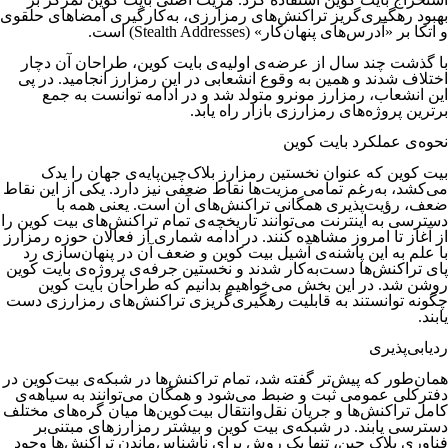
بهبود رهگیری‌گریز تراکنش‌های رمزارزی، به‌کارگیری امضاهای حلقوی
و اتکا بر «آدرس‌های پنهان‌کار» (Stealth Addresses) است.
با گذشت چند سال از عرضه‌ی اولیه‌ی بایت کوین، طراحان آن دچار
اختلاف شدند و همین به وقوع انشعابی در این رمزارز انجامید. در پی
این انشعاب، رمزارز مونرو متولد شد و در ادامه توانست به جمع
برترین پروژه‌های رمزارزی بازار راه یابد.
نحوه‌ی عملکرد بایت کوین
بیت کوین که عنوان نخستین رمزارز بلاک‌چین‌پایه‌ی جهان را یدک
می‌کشد، به‌رغم تمامی مزیت‌ها نقاط ضعفی نیز دارد. یکی از این نقاط
ضعف، رؤیت‌پذیری همگانی تراکنش‌های آن است. یعنی همه با
دسترسی به اینترنت می‌توانند تاریخچه‌ی تمام تراکنش‌های بیت کوین را
از آغاز تا امروز مشاهده کنند. در ادامه شماری از فعالان حوزه رمزارز
با علم به این پاشنه‌ی آشیل بیت کوین و ضعف آن در پنهان‌سازی رد
پای تراکنش‌ها دست‌به‌کار شدند و نخستین جرفه‌ی پروژه‌ی بایت کوین
روشن شد. در این بخش می‌خواهیم بدانیم که طراحان بایت کوین
چگونه توانستند به قابلیت رهگیری‌گریزی تراکنش‌های رمزارزی دست
یابند.
ردیابی‌پذیری
همان‌طور که پیش‌تر گفته شد، تمام تراکنش‌ها در شبکه‌ی بیت‌کوین در
دفترکلی عمومی ثبت و ضبط می‌شود و همگان می‌توانند به سیاهه‌ی
کامل تراکنش‌ها و جریان نقل‌وانتقال بیت‌کوین‌ها میان گره‌های مختلف
دسترسی یابند.
در شبکه‌ی بیت کوین و بیشتر رمزارزهای مبتنی‌بر
فناوری بلاک چین، تنها یک روش برای ناشناس‌ماندن تراکنش‌ها وجود