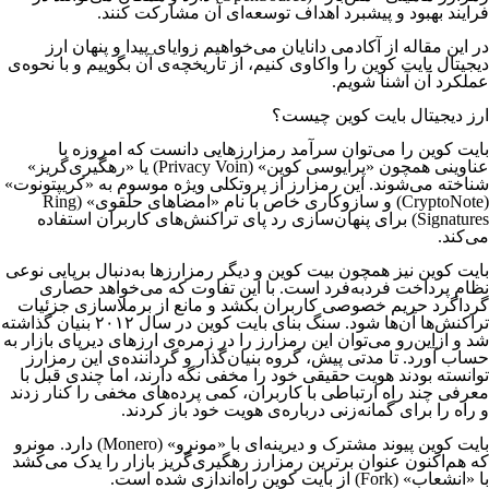
فرایند بهبود و پیشبرد اهداف توسعه‌ای آن مشارکت کنند.
در این مقاله از آکادمی دانایان می‌خواهیم زوایای پیدا و پنهان ارز
دیجیتال بایت کوین را واکاوی کنیم، از تاریخچه‌ی آن بگوییم و با نحوه‌ی
عملکرد آن آشنا شویم.
ارز دیجیتال بایت کوین چیست؟
بایت کوین را می‌توان سرآمد رمزارزهایی دانست که امروزه با
عناوینی همچون «پرایوسی کوین» (Privacy Voin) یا «رهگیری‌گریز»
شناخته می‌شوند. این رمزارز از پروتکلی ویژه موسوم به «کریپتونوت»
(CryptoNote) و سازوکاری خاص با نام «امضاهای حلقوی» (Ring
Signatures) برای پنهان‌سازی رد پای تراکنش‌های کاربران استفاده
می‌کند.
بایت کوین نیز همچون بیت کوین و دیگر رمزارزها به‌دنبال برپایی نوعی
نظام پرداخت فردبه‌فرد است. با این تفاوت که می‌خواهد حصاری
گرداگرد حریم خصوصی کاربران بکشد و مانع از برملاسازی جزئیات
تراکنش‌ها آن‌ها شود.
سنگ بنای بایت کوین در سال ۲۰۱۲ بنیان گذاشته
شد و ازاین‌رو می‌توان این رمزارز را در زمره‌ی ارزهای دیرپای بازار به
حساب آورد. تا مدتی پیش، گروه بنیان‌گذار و گرداننده‌ی این رمزارز
توانسته‌ بودند هویت حقیقی خود را مخفی نگه دارند، اما چندی قبل با
معرفی چند راه ارتباطی با کاربران، کمی پرده‌های مخفی را کنار زدند
و راه را برای گمانه‌زنی درباره‌ی هویت خود باز کردند.
بایت کوین پیوند مشترک و دیرینه‌ای با «مونرو» (Monero) دارد. مونرو
که هم‌اکنون عنوان برترین رمزارز رهگیری‌گریز بازار را یدک می‌کشد
با «انشعاب» (Fork) از بایت کوین راه‌اندازی شده است.