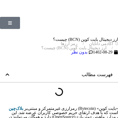
ارز دیجیتال بایت کوین (BCN) چیست؟
آکادمی دانایان
رمز ارزها
ارز دیجیتال بایت کوین (BCN) چیست؟
1402-08-29
بدون نظر
فهرست مطالب
«بایت کوین» (Bytecoin) رمزارزی غیرمتمرکز و مبتنی‌بر
بلاک‌چین
است که با هدف ارتقای حریم خصوصی کاربران عرضه شد. این
رمزارز ماهیتی «متن‌باز» (OpenSource) دارد و همگان می‌توانند در