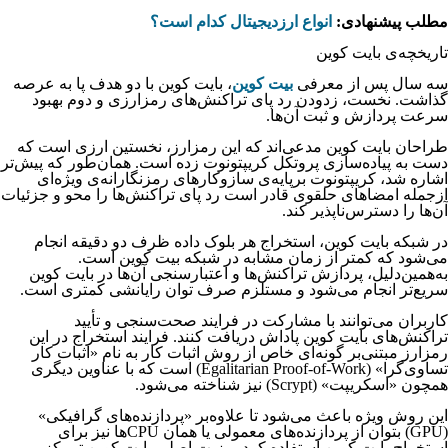
مطلب پیشنهادی:
انواع ارزدیجیتال کدام است؟
تاریخچه‌ی بایت کوین
سه سال پس از معرفی
بیت کوین
، بایت کوین با دو هدف پا به عرصه
گذاشت. نخست، زدودن رد پای تراکنش‌های رمزارزی و دوم بهبود
سرعت پردازش و ثبت آن‌ها.
طراحان بایت کوین مدعی‌اند که این رمزارز، نخستین ارزی است که
دست به پیاده‌سازی پروتکل کریپتونوت زده است. همان‌طور که پیش‌تر
اشاره شد، کریپتونوت برپایه‌ی سازوکارهای رمزنگارانه‌ی ویژه‌ای
ازجمله امضاهای حلقوی قادر است رد پای تراکنش‌ها را محو و جزئیات
آن‌ها را دسترس‌ناپذیر کند.
در شبکه بایت کوین، استخراج هر بلوک داده ظرف دو دقیقه انجام
می‌شود که کمتر از زمان مشابه در شبکه بیت کوین است.
به‌همین‌دلیل، پردازش تراکنش‌ها و اعتبارسنجی آن‌ها در بایت کوین
سریع‌تر انجام می‌شود و مستلزم صرف توان رایانشی کمتری است.
کاربران می‌توانند با مشارکت در فرایند صحت‌سنجی و تأیید
تراکنش‌های بایت کوین پاداش دریافت کنند. فرایند استخراج در این
رمزارز مبتنی‌بر گونه‌ای خاص از روش اثبات کار به نام «اثبات کار
تساوی‌گرا» (Egalitarian Proof-of-Work) است که با عناوین دیگری
همچون «اسکریپت» (Scrypt) نیز شناخته می‌شود.
این روش ویژه باعث می‌شود تا علاوه‌بر «پردازنده‌های گرافیکی»
(GPU) بتوان از پردازنده‌های معمولی یا همان CPUها نیز برای
استخراج بایت کوین استفاده کرد. مزیت اصلی بایت کوین تمرکز بر