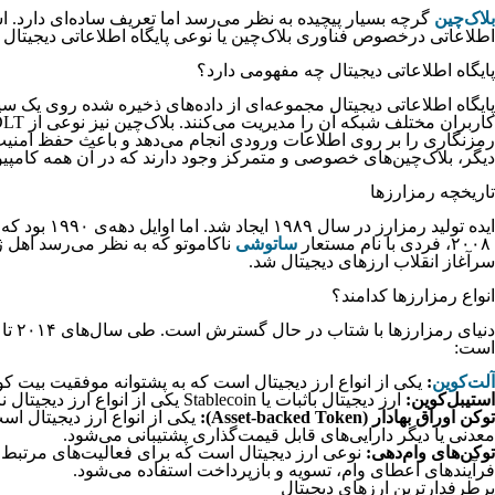
بلاک‌چین
گرچه بسیار پیچیده به نظر می‌رسد اما تعریف ساده‌ای دارد. ا
اطلاعاتی درخصوص فناوری بلاک‌چین یا نوعی پایگاه اطلاعاتی دیجیتال 
پایگاه اطلاعاتی دیجیتال چه مفهومی دارد؟
رمزنگاری را بر روی اطلاعات ورودی انجام می‌دهد و باعث حفظ امنی
دیگر، بلاک‌چین‌های خصوصی و متمرکز وجود دارند که در آن همه کامپی
تاریخچه رمزارزها
ایده تولید
۲۰۰۸، فردی با نام مستعار
ساتوشی
ناکاموتو که به نظر می‌رسد اهل ژا
سرآغاز انقلاب ارزهای دیجیتال شد.
انواع رمزارزها کدامند؟
است:
آلت‌کوین
:
یکی از انواع ارز دیجیتال است که به پشتوانه موفقیت بیت کوین
استیبل‌کوین:
ارز دیجیتال باثبات یا Stablecoin یکی از انواع ارز دیجیتال نام دارد که نوسان قیمت رمزارزها را ندارد و راهکاری ساده و امن برای انجام تراکنش‌های مالی است.
توکن اوراق بهادار (Asset-backed Token):
یکی از انواع ارز دیجیتال است
معدنی یا دیگر دارایی‌های قابل قیمت‌گذاری پشتیبانی می‌شود.
توکن‌های وام‌دهی:
نوعی ارز دیجیتال است که برای فعالیت‌های مرتبط با 
فرآیندهای اعطای وام، تسویه و بازپرداخت استفاده می‌شود.
پرطرفدارترین ارزهای دیجیتال