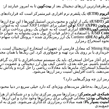
پرطرفدارترین ارزهای دیجیتال بعد از
بیت‌کوین
تا به امروز عبارتند از:
اتریوم (ETH):
شوند.
تتر (USDT):
یکی از اولین و محبوب‌ترین استیبل‌کوین‌ها ( این نوع ارزهای
پروتون (XPR):
XRP
توکن
اصلی برای XRP Ledger است که به‌عنوان یک سیستم پرداخت توسط Ripple در سال ۲۰۱۲ ایجاد شد.
بایننس‌کوین(BNB):
ابزاری است که به عنوان یک روش پرداخت برای کارم
USD Coin:
با استفاده از ذخایر فیات (از پول بدون پشتوانه به عنوان 
کاردانو (DEA):
Cardano یک ارز رمزنگاری شده « پروتکل اثبات سهام« است که با رویکردی مبتنی بر تحقیق توسط مهندسان، ریاضی‌دانان و کارشناسان رمزنگاری، ایجاد شده است.
نحوه استخراج رمزارز
Mining Rig که معادل فارسی آن تجهیزات استخارج ارزدیجیتال 
خریداری یا بر روی یک برد تهیه و جمع‌آوری کرد. این ریگ‌ها یا همان مجموعه سخت اف
داشته باشیم. مرحله بعدی، داشتن کیف پول ارز دیجیتالی و عضویت در ی
ماینینگ( استخراج)، ماینرها باید معادلات ریاضی را حل کرده و پاداش 
می‌دهند، باعث افزایش امنیت رمز ارزها می‌شود.
رمز ارز چه ویژگی‌هایی دارد؟
رمزارزها، به‌خاطر مزیت‌های ویژه‌ای که دارد خیلی سریع در دنیا محبوب
شبکه‌ی غیرمتمرکز:
رمزارزها سرور مرکزی ندارد و در شبکه‌ای از هزارا
دیجیتالی بودن:
معادلی فیزیکی‌ برای رمزارزها وجود ندارد و این ارزها
امنیت بسیار بالا:
همه مبادلات رمزارزی کدگذاری می‌شوند. چیزی به اسم 
جمع‌بندی