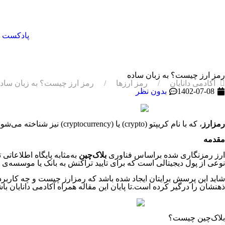
پادکست
رمز ارز چیست؟ به زبان ساده
آکادمی دانایان
رمز ارزها
رمز ارز چیست؟ به زبان ساد
1402-07-08
بدون نظر
رمزارز
، که با نام کریپتو (crypto) یا (cryptocurrency) نیز شناخته می‌شود همان ارز دیجیتال است که به­‌صورت غیرمتمرکز عمل کرده و برای مبادله طراحی شده است.
مقدمه
ارز رمزنگاری شده براساس فناوری
بلاک‌چین
به‌مثابه پایگاه اطلاعات
نوعی از پول دیجیتالی است که برای تایید تراکنش به بانک یا موسسه‌ی ما
شاید این پرسش برایتان ایجاد شده باشد که رمزارز چیست و چه کاربرد
ذهنشان را درگیر کرده است.تا پایان این مقاله همراه آکادمی دانایان باش
بلاک‌چین چیست؟