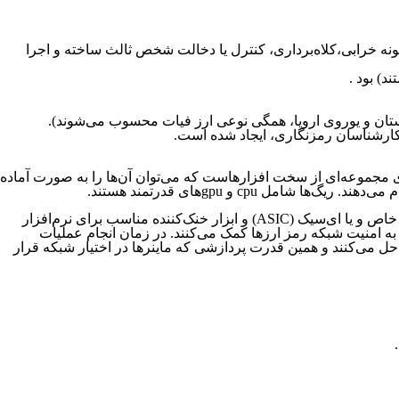
د و برنامه‌های غیرمتمرکز (dApps) را قادر می‌سازد بدون هیچ گونه خرابی،کلاه‌برداری، کنترل یا دخالت شخص ثالث ساخته و اجرا
د) بود .
انگلستان و یوروی اروپا، همگی نوعی ارز فیات محسوب می‌شوند).
معنای مجموعه‌ای از سخت افزارهاست که می‌توان آن‌ها را به صورت آماده
cpu و gpuهای قدرتمند هستند.
برای آغاز مراحل استخراج، باید یک سیستم سخت‌افزاری با کارت گرافیک اختصاصی یا تراشه پردازش گرافیکی (GPU)، مدار مجتمع با کاربرد خاص و یا ای‌سیک (ASIC) و ابزار خنک‌کننده مناسب برای نرم‌افزار
به امنیت شبکه رمز ارزها کمک می‌کنند. در زمان انجام عملیات
 حل می‌کنند و همین قدرت پردازشی که ماینرها در اختیار شبکه قرار