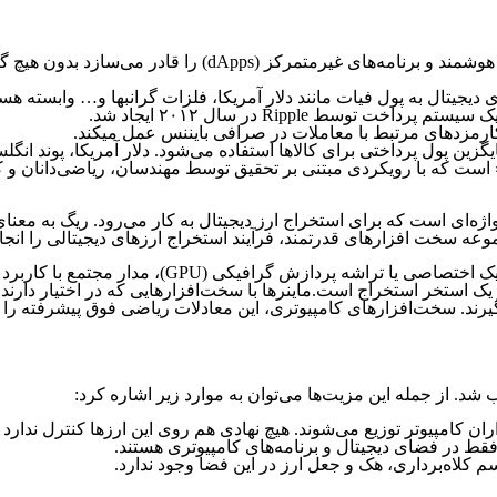
یک پلتفرم نرم افزاری غیرمتمرکز است که قراردادهای هوشمن
 دیجیتال به پول فیات مانند دلار آمریکا، فلزات گرانبها و… وابسته هستن
زدهای مرتبط با معاملات در صرافی بایننس عمل می‎کند.
جایگزین پول پرداختی برای کالاها استفاده می‌شود. دلار آمریکا، پوند 
است، واژه‌ای است که برای استخراج ارز دیجیتال به کار می‌رود. ریگ به 
زارهای قدرتمند، فرآیند استخراج ارزهای دیجیتالی را انجام می‌دهند. ریگ‌ها شامل 
ک استخر استخراج است.ماینرها با سخت‌افزارهایی که در اختیار دارند 
بگیرند. سخت‌افزارهای کامپیوتری، این معادلات ریاضی فوق پیشرفته را
 شد. از جمله این مزیت‌ها می‌توان به موارد زیر اشاره کرد:
ن کامپیوتر توزیع می‌شوند. هیچ نهادی هم روی این ارزها کنترل ندارد .
 فقط در فضای دیجیتال و برنامه‌های کامپیوتری هستند.
کلاه‌برداری، هک و جعل ارز در این فضا وجود ندارد.