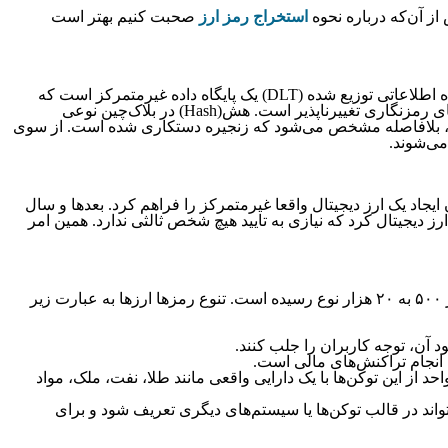
ز آن‌که درباره نحوه
استخراج رمز ارز
صحبت کنیم بهتر است
پایگاه اطلاعاتی دیجیتال مجموعه‌ای از داده‌های ذخیره شده روی یک سیستم کامپیوتری در قالب الکترونیکی است. می‌توان گفت فناوری پایگاه اطلاعاتی توزیع شده (DLT) یک پایگاه داده غیرمتمرکز است که
کاربران مختلف شبکه آن را مدیریت می‌کنند. بلاک‌چین نیز نوعی از DLT است که در آن تراکنش‌ها با استفاده از هش ثبت می‌شود که یک امضای رمزنگاری تغییرناپذیر است. هش(Hash) در بلاک‌چین نوعی
ود، بلافاصله مشخص می‌شود که زنجیره دستکاری شده است. از سوی
می‌شوند.
اری شروع به توسعه و امکان ایجاد یک ارز دیجیتال واقعا غیرمتمرکز را فراهم کرد. بعدها و سال
رز دیجیتال کرد که نیازی به تایید هیچ شخص ثالثی ندارد. همین امر
دنیای رمزارزها با شتاب در حال گسترش است. طی سال‌های ۲۰۱۴ تا زمان نگارش این مقاله تعداد ارزهای دیجیتال در بازار کریپتوکارنسی از ۵۰۰ به ۲۰ هزار نوع رسیده است. تنوع رمزها ارزها به عبارت زیر
ود آن، توجه کاربران را جلب کنند.
حد از این توکن‌ها با یک دارایی واقعی مانند طلا، نفت، ملک، مواد
تواند در قالب توکن‌ها یا سیستم‌های دیگری تعریف شود و برای