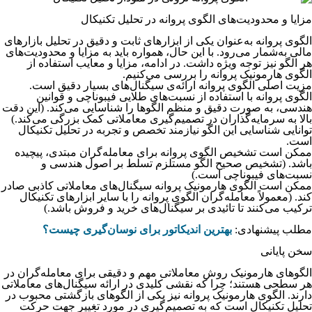
مزایا و محدودیت‌های الگوی پروانه در تحلیل تکنیکال
الگوی پروانه به‌عنوان یکی از ابزارهای ثابت و دقیق در تحلیل بازارهای
مالی به‌شمار می‌رود. با این حال، همواره باید به مزایا و محدودیت‌های
هر الگو نیز توجه ویژه داشت. در ادامه، مزایا و معایب استفاده از
الگوی هارمونیک پروانه را بررسی می‌کنیم.
مزیت اصلی الگوی پروانه ارائه‌ی سیگنال‌های بسیار دقیق است.
الگوی پروانه با استفاده از نسبت‌های طلایی فیبوناچی و قوانین
هندسی، به صورت دقیق و منظم الگوها را شناسایی می‌کند. (این دقت
بالا به سرمایه‌گذاران در تصمیم‌گیری معاملاتی کمک بزرگی می‌کند.)
توانایی شناسایی این الگو نیازمند تخصص و تجربه در تحلیل تکنیکال
است.
ممکن است تشخیص الگوی پروانه برای معامله‌گران مبتدی، پیچیده
باشد. (تشخیص صحیح الگو مستلزم تسلط بر اصول هندسی و
نسبت‌های فیبوناچی است.)
ممکن است الگوی هارمونیک پروانه سیگنال‌های معاملاتی کاذبی صادر
کند. (معمولاً معامله‌گران الگوی پروانه را با سایر ابزارهای تکنیکال
ترکیب می‌کنند تا تائیدی بر سیگنال‌‌های خرید و فروش باشد.)
مطلب پیشنهادی:
بهترین اندیکاتور برای نوسان‌گیری چیست؟
سخن پایانی
الگوهای هارمونیک روش معاملاتی مهم و دقیقی برای معامله‌گران در
هر سطحی هستند؛ چرا‌ که نقشی کلیدی در ارائه سیگنال‌های معاملاتی
دارند. الگوی هارمونیک پروانه نیز یکی از الگوهای بازگشتی محبوب در
تحلیل تکنیکال است که به تصمیم‌گیری در مورد تغییر جهت حرکت