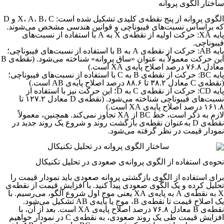
ساختار الگوی پروانه
الگوی پروانه از پنج نقطه‌ی کلیدی تشکیل شده است: X، A، B، C و D
که براساس نسبت‌های فیبوناچی و قوانین هندسی مشخص می‌شوند.
پایه XA: حرکت اولیه از نقطه‌ی X به A با استفاده از نسبت‌های
فیبوناچی.
پایه AB: حرکت از نقطه‌ی A به B با استفاده از نسبت‌های فیبوناچی؛
این حرکت معمولاً به عنوان «ساق پروانه» شناخته می‌شود. (نقطه‌ی B
معادل ۷۶.۸ درصد اصلاح پایه‌ی XA است.)
پایه BC: حرکت از نقطه‌ی B به C با استفاده از نسبت‌های فیبوناچی؛
(نقطه‌ی C معادل ۳۸.۲ تا ۸۸.۶ درصد اصلاح پایه‌ی AB است.)
پایه CD: حرکت از نقطه‌ی C به D؛ این حرکت نیز با استفاده از
نسبت‌های فیبوناچی شناخته می‌شود. (نقطه‌ی D معادل ۱۲۷.۲ تا
۱۶۱.۸ درصد اصلاح پایه‌ی XA است.)
لازم به ذکر است، خط BC از XA تجاوز نمی‌کند. همچنین، معمولاً
نقطه‌ی D به‌عنوان نقطه‌ی بازگشت روند و شروع یک روند جدید در
نمودار قیمت در نظر گرفته می‌شود.
نحوه‌ی استفاده از الگوی پروانه‌ی صعودی در تحلیل تکنیکال
برای استفاده از الگوی بازگشتی پروانه صعودی باید نمودار قیمت را
تحلیل کرده و یک الگوی صعودی پیدا کنید. با افزایش قیمت از نقطه‌ی
X به نقطه‌ی A به پایه‌ی XA یعنی موج اول شروع الگو،‌ می‌رسیم. با
یک اصلاح قیمت تا نقطه‌ی B، موج یا پایه‌ی AB تشکیل می‌شود.
نقطه‌ی B معادل ۷۶.۸ درصد اصلاح پایه‌ی XA است. بعد از آن، با
افزایش قیمت طی یک روند صعودی، به نقطه‌ی C در نمودار خواهیم