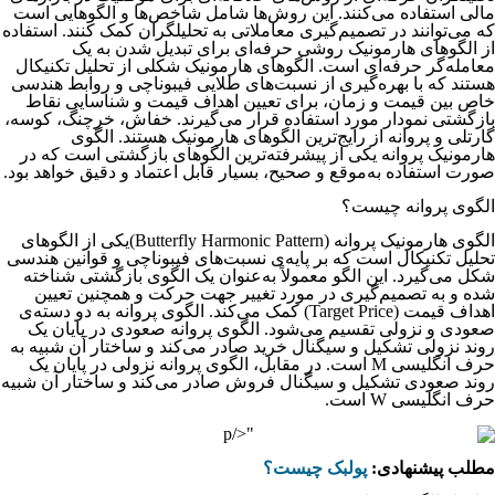
مالی استفاده می‌کنند. این روش‌ها شامل شاخص‌‌ها و الگوهایی است
که می‌توانند در تصمیم‌گیری معاملاتی به تحلیلگران کمک کنند. استفاده
از الگوهای هارمونیک روشی حرفه‌ای برای تبدیل شدن به یک
معامله‌گر حرفه‌ای است. الگوهای هارمونیک شکلی از تحلیل تکنیکال
هستند که با بهره‌گیری از نسبت‌های طلایی فیبوناچی و روابط هندسی
خاص بین قیمت و زمان، برای تعیین اهداف قیمت و شناسایی نقاط
بازگشتی نمودار مورد استفاده قرار می‌گیرند. خفاش، خرچنگ، کوسه،
گارتلی و پروانه از رایج‌ترین الگوهای هارمونیک هستند. الگوی
هارمونیک پروانه یکی از پیشرفته‌ترین الگوهای بازگشتی است که در
صورت استفاده به‌موقع و صحیح، بسیار قابل اعتماد و دقیق خواهد بود.
الگوی پروانه چیست؟
الگوی هارمونیک پروانه (Butterfly Harmonic Pattern)یکی از الگوهای
تحلیل تکنیکال است که بر پایه‌ی نسبت‌های فیبوناچی و قوانین هندسی
شکل می‌گیرد. این الگو معمولاً به‌عنوان یک الگوی بازگشتی شناخته
شده و به تصمیم‌گیری در مورد تغییر جهت حرکت و همچنین تعیین
اهداف قیمت (Target Price) کمک می‌کند. الگوی پروانه‌ به دو دسته‌ی
صعودی و نزولی تقسیم می‌شود. الگوی پروانه صعودی در پایان یک
روند نزولی تشکیل و سیگنال خرید صادر می‌کند و ساختار آن شبیه به
حرف انگلیسی M است. در مقابل، الگوی پروانه نزولی در پایان یک
روند صعودی تشکیل و سیگنال فروش صادر می‌کند و ساختار آن شبیه
حرف انگلیسی W است.
مطلب پیشنهادی:
پولبک چیست؟