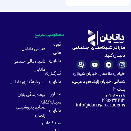
دسترسی سریع
گروه
مـا را در شــبکه‌هــای اجــتمـاعی
صرافی دانایان
مالی
دنبــال کنید.
دانایان
تامین مالی جمعی
دانایان
کــارگــزاری
خیابان ملاصدرا، خیابان شیرازی
شمالی، خیابان زاینده‌رود غربی،
دانایان
ســرمایه‌گذاری دانایان
پلاک ۳
مشاور
بیمه زندگی باران
۰۲۱-۸۴۰۰۸
۱۹۹۱۶۳۴۴۱۳
سرمایه‌گذاری
info@danayan.academy
صنایع پتروشیمی
دانایان
زنجان
سبدگردانی