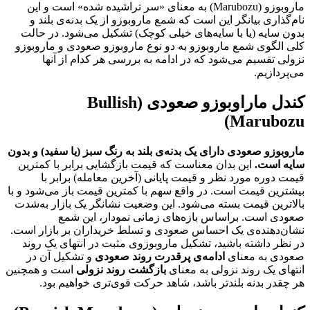
ماروبوزو (Marubozu) به معنای «سر تراشیده شده» است و این
نام‌گذاری بیانگر این است که شمع ماروبوزو از یک بدنه‌ی بلند و
بدون سایه (یا با سایه‌های خیلی کوچک) تشکیل می‌شود. در حالت
کلی الگوی شمع ماروبوزو به دو نوع ماروبوزو صعودی و ماروبوزو
نزولی تقسیم می‌شود که در ادامه به بررسی هر کدام از آنها
می‌پردازیم.
کندل ماراوبوزو صعودی (Bullish
Marubozu)
ماروبوزو صعودی دارای یک بدنه‌ی بلند به رنگ سبز (یا سفید) و بدون
سایه است.
این بدان معناست که قیمت بازگشایی برابر با کمترین
قیمت دوره مورد نظر و قیمت پایانی (آخرین معامله) برابر با
بیشترین قیمت است. در واقع سهم با کمترین قیمت باز می‌شود و با
بالاترین قیمت بسته می‌شود. این وضعیت نشانگر یک بازار به‌شدت
صعودی است. براساس بازه‌های زمانی نمودار، این شمع
نشان‌دهنده‌ی یک احساس صعودی و تسلط خریداران بر بازار است.
در نظر داشته باشید، تشکیل ماروبوزوی مثبت در انتهای یک روند
صعودی به معنای
ادامه‌ی پر‌قدرت روند صعودی
و تشکیل آن در
انتهای یک روند نزولی به معنای
بازگشت روند نزولی
است و همچنین
هر چقدر بدنه بلندتر باشد، شاهد حرکت قوی‌تری خواهیم بود.