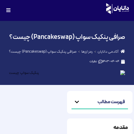
صرافی پنکیک سواپ (Pancakeswap) چیست؟
آکادمی دانایان
رمز ارزها
صرافی پنکیک سواپ (Pancakeswap) چیست؟
1403-04-04
نظرات
فهرست مطالب
مقدمه