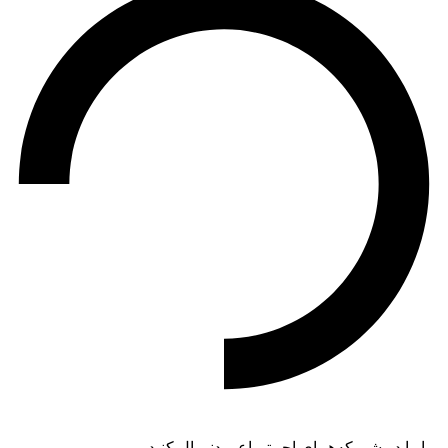
مـا را در شــبکه‌هــای اجــتمـاعی دنبــال کنید.