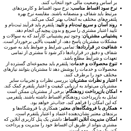
بر اساس وضعیت مالی خود انتخاب کنند.
نرخ سود اقساط مناسب
: نرخ سود اقساط و کارمزدهای
مرتبط باید شفاف و منصفانه باشند. مقایسه نرخ بهره
پلتفرم‌های مختلف به انتخاب بهتر کمک می‌کند.
روند آسان و سریع ثبت‌نام و تایید
: پلتفرم باید فرآیند ثبت‌نام و
تایید اعتبار مشتری را سریع و بدون پیچیدگی انجام دهد.
پشتیبانی مشتریان
: وجود تیم پشتیبانی کارآمد که به سوالات و
مشکلات مشتریان پاسخ دهد، از اهمیت بالایی برخوردار است.
شفافیت در قراردادها
: تمامی شرایط و ضوابط باید به صورت
شفاف و دقیق در قراردادها ذکر شود تا مشتری از تمامی
تعهدات و شرایط مطلع باشد.
تنوع محصولات و خدمات
: پلتفرم باید مجموعه‌ای گسترده از
محصولات و خدمات را پوشش دهد تا مشتریان بتوانند نیازهای
مختلف خود را برطرف کنند.
اعتبار و نظرات مشتریان
: بررسی نظرات و تجربیات سایر
مشتریان می‌تواند به ارزیابی کیفیت و اعتبار پلتفرم کمک کند.
امکان بازپرداخت زودهنگام
: برخی از مشتریان ممکن است
تمایل به بازپرداخت زودهنگام اقساط داشته باشند. پلتفرمی
که این امکان را فراهم کند، جذاب‌تر خواهد بود.
همکاری با فروشگاه‌های معتبر
: همکاری با فروشگاه‌ها و
برندهای معتبر نشان‌دهنده اعتماد و اعتبار پلتفرم است.
امکان مدیریت آنلاین اقساط
: داشتن یک پنل کاربری آنلاین که
مشتری بتواند از طریق آن اقساط خود را مدیریت و پرداخت
کند، یک ویژگی مهم است.