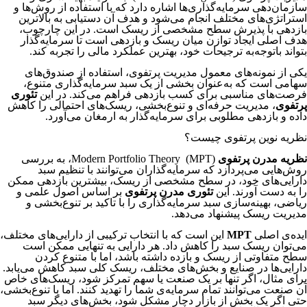
سازمان‌دهی سرمایه‌گذاری‌ها اشاره دارد که با استفاده از روش‌ها و
استراتژی‌های مختلف انجام می‌شود و هدف آن دستیابی به بالاترین
بازدهی با پذیرش سطح مشخصی از ریسک است. در این چارچوب،
هدف اصلی ایجاد توازن میان ریسک و بازدهی است تا سرمایه‌گذار
بتواند با‌توجه‌به ترجیحات خود، بهترین عملکرد مالی را تجربه کند.
یکی از نمونه‌های معمول مدیریت پرتفوی، استفاده از صندوق‌های
سهامی است که به‌عنوان بخشی از یک سبد سرمایه‌گذاری متنوع،
فرصت‌های مناسبی برای کسب بازدهی فراهم می‌کند. در این
تئوری
پرتفوی
، مدیریت حرفه‌ای و تنوع‌بخشی، ریسک‌های احتمالی را کاهش
داده و بازدهی مطلوبی برای سرمایه‌گذار به ارمغان می‌آورد.
نظریه نوین پرتفوی چیست؟
نظریه مدرن پرتفوی
(MPT) Modern Portfolio Theory، به بررسی
روش‌هایی می‌پردازد که سرمایه‌گذاران می‌توانند با تنظیم سبد
دارایی‌های خود، در سطح مشخصی از ریسک، بیشترین بازدهی ممکن
را به دست آورند. این
تئوری مدرن پرتفوی
بر اساس اصول علمی و
ریاضی، بهینه‌سازی سبد سرمایه‌گذاری را با تاکید بر تنوع‌بخشی و
مدیریت ریسک پیشنهاد می‌دهد.
ایده‌ی اصلی
MPT
این است که با انتخاب ترکیبی از دارایی‌های مختلف،
می‌توان ریسک سبد را کاهش داد. هر دارایی به تنهایی ممکن است
سطح متفاوتی از ریسک و بازده داشته باشد، اما با متنوع کردن
دارایی‌ها در صنایع و بخش‌های مختلف، ریسک کلی سبد کاهش می‌یابد.
برای مثال، اگر تنها بر یک صنعت یا سهم تمرکز شود، ریسک‌های خاص
آن صنعت می‌توانند تمام سرمایه‌ی شما را تهدید کنند. اما با تنوع‌بخشی،
حتی اگر یک بخش از بازار دچار مشکل شود، بخش‌های دیگر سبد