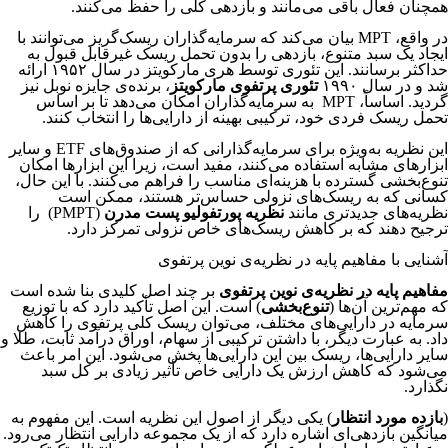
همچنان فعال باقی می‌مانند و بازدهی کلی را حفظ می‌کنند.
در واقع، MPT بیان می‌کند که سرمایه‌گذاران ریسک‌گریز می‌توانند با
ایجاد یک سبد متنوع، بازدهی را بدون تحمل ریسک غیرقابل قبول به
حداکثر برسانند. این تئوری توسط هری مارکویتز در سال ۱۹۵۲ ارائه
شد و در سال ۱۹۹۰
تئوری پرتفوی مارکویتز
، برنده‌ی جایزه نوبل نیز
گردید. اساساً، MPT به سرمایه‌گذاران امکان می‌دهد تا بر اساس
تحمل ریسک فردی خود، ترکیبی بهینه از دارایی‌ها را انتخاب کنند.
این نظریه به‌ویژه برای سرمایه‌گذارانی که از صندوق‌های ETF و سایر
ابزارهای مشابه استفاده می‌کنند، مفید است، زیرا این ابزارها امکان
تنوع‌بخشی گسترده با هزینه‌ای مناسب را فراهم می‌کنند. با این حال،
کسانی که به ریسک‌های نزولی حساس‌تر هستند، ممکن است
نظریه‌های جدیدتری مانند
نظریه پورتفولیو پست مدرن
(PMPT) را
ترجیح دهند که بر کاهش ریسک‌های خاص نزولی تمرکز دارد.
آشنایی با مفاهیم پایه در نظریه‌ی نوین پرتفوی
مفاهیم پایه در نظریه‌ی نوین پرتفوی
بر چند اصل کلیدی بنا شده است
که مهم‌ترین آن‌ها (
تنوع‌بخشی
) است. این اصل تأکید دارد که با توزیع
سرمایه در دارایی‌های مختلف، می‌توان ریسک کلی پرتفوی را کاهش
داد. به عبارت دیگر، با داشتن ترکیبی از سهام، اوراق درآمد ثابت، طلا و
سایر دارایی‌ها، ریسک بین این دارایی‌ها پخش می‌شود. این امر باعث
می‌شود که کاهش ارزش یک دارایی خاص تأثیر زیادی بر کل سبد
نگذارد.
(
بازده مورد انتظار
) یکی دیگر از اصول این نظریه است. این مفهوم به
میانگین بازدهی‌ای اشاره دارد که از یک مجموعه دارایی انتظار می‌رود.