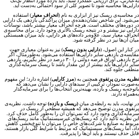
به‌عبارتی، برای ارزیابی عملکرد سبد، باید بازده مورد انتظار تک‌تک
دارایی‌ها محاسبه شود تا تصویر کلی از سود احتمالی به‌دست آید.
در محاسبه‌ی ریسک نیز از ابزاری به نام (
انحراف معیار
) استفاده
می‌شود. این شاخص نشان‌دهنده‌ی میزان پراکندگی بازدهی یک دارایی
در دوره‌های مختلف است. هرچه انحراف معیار بیشتر باشد، نوسانات
دارایی نیز بیشتر و در نتیجه ریسک بالاتری وجود دارد. برای محاسبه‌ی
انحراف معیار سبد، علاوه‌بر داده‌های هر دارایی، باید میزان همبستگی
میان آن‌ها نیز در نظر گرفته شود.
در کنار این اصول، (
دارایی بدون ریسک
) نیز به‌عنوان معیاری جهت
مقایسه‌ی بازدهی سایر دارایی‌ها استفاده می‌شود. به‌طور‌مثال، اگر
نرخ بازدهی اوراق قرضه دولتی را ۳۰ درصد در نظر بگیریم، بازدهی
سایر دارایی‌ها باید بیشتر از این مقدار باشد تا ریسک سرمایه‌گذاری
منطقی جلوه کند.
نظریه مدرن پرتفوی
همچنین به (
مرز کارایی
) اشاره دارد؛ این مفهوم
به‌صورت نمودار، ترکیبی از سبدهای دارایی را نشان می‌دهد که
با‌توجه‌به ریسک و بازده، بهینه‌ترین انتخاب‌ها را برای سرمایه‌گذار
به‌همراه دارند.
در نهایت، باید به رابطه‌ی میان
(ریسک و بازده)
توجه داشت. نظریه‌ی
پرتفوی مدرن توضیح می‌دهد که همیشه سطحی از ریسک در
سرمایه‌گذاری وجود دارد که نمی‌توان آن را به‌طور کامل حذف کرد.
این نظریه تأکید دارد که ریسک‌های غیرسیستماتیک مانند ریسک‌های
مربوط به صنایع یا شرکت‌های خاص را می‌توان با تنوع‌بخشی کاهش
داد، اما ریسک‌های سیستماتیک که مرتبط با شرایط کلی بازار هستند،
قابل حذف نیستند و باید آن‌ها را پذیرفت.