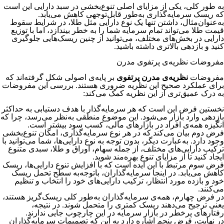
به طور کلی، یکی از مزایای اصلی تنوع‌بخشی در سبد دارایی این است
که ریسک سرمایه‌گذاری به‌طور قابل‌توجهی کاهش می‌یابد.
به‌عنوان‌مثال، داشتن تنها یک نوع دارایی مثل طلا، در شرایط سقوط
قیمت طلا می‌تواند تمام سرمایه شما را به خطر بیندازد، اما با توزیع
دارایی در بخش‌های مختلف، می‌توانید از چنین ریسک‌هایی جلوگیری
کنید و بازدهی بالاتری داشته باشید.
مفروضات نظریه‌ی پرتفوی مدرن
مفروضات
نظریه‌ی مدرن پرتفوی
بر پایه‌ی اصولی شکل گرفته‌اند که
برای عملکرد صحیح این نظریه ضروری هستند. بررسی این مفروضات
به درک عمیق‌تری از این نظریه کمک می‌کند:
نخستین فرض این است که هر سرمایه‌گذار با هدف دستیابی به حداکثر
بازدهی وارد بازار می‌شود. این موضوع منطقی به‌نظر می‌رسد، چرا که
انگیزه همه‌ی افراد در بازارهای مالی، کسب سود بیشتر است.
فرض دوم بیان می‌کند که در هر نوع سرمایه‌گذاری، امکان تنوع‌بخشی
وجود دارد. به‌عبارت دیگر، بدون توجه به نوع دارایی‌ها، شما می‌توانید با
ترکیب دارایی‌های مختلف، از جمله سهام، اوراق و طلا، سبدی متنوع
ایجاد کنید تا از مزایای تنوع بهره‌مند شوید.
فرض سوم مرتبط با این ایده است که با افزایش تنوع دارایی‌ها، ریسک
کاهش می‌یابد. در اینجا سرمایه‌گذاران، با‌توجه‌به سطح تحمل ریسک
خود و بازده مورد انتظار، ترکیب دارایی‌های خود را انتخاب و تنظیم
می‌کنند.
در فرض چهارم، همه‌ی سرمایه‌گذاران به‌طور کلی ریسک‌گریز هستند،
یعنی ترجیح می‌دهند ریسک کمتری را متحمل شوند. در نتیجه،
رفتارهای پرخطر در بازار سرمایه در این چارچوب جایی ندارند.
در نهایت، فرض پنجم اشاره دارد به این که تصمیمات سرمایه‌گذاران