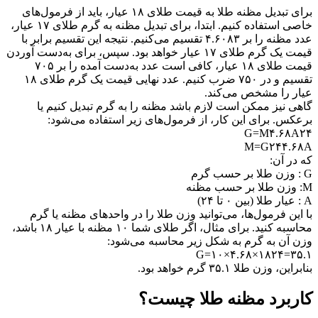
برای تبدیل مظنه طلا به قیمت طلای ۱۸ عیار، باید از فرمول‌های
خاصی استفاده کنیم. ابتدا، برای تبدیل مظنه به گرم طلای ۱۷ عیار،
عدد مظنه را بر ۴.۶۰۸۳ تقسیم می‌کنیم. نتیجه این تقسیم برابر با
قیمت یک گرم طلای ۱۷ عیار خواهد بود. سپس، برای به‌دست آوردن
قیمت طلای ۱۸ عیار، کافی است عدد به‌دست آمده را بر ۷۰۵
تقسیم و در ۷۵۰ ضرب کنیم. عدد نهایی قیمت یک گرم طلای ۱۸
عیار را مشخص می‌کند.
گاهی نیز ممکن است لازم باشد مظنه را به گرم تبدیل کنیم یا
برعکس. برای این کار، از فرمول‌های زیر استفاده می‌شود:
G=M۴.۶۸A۲۴
M=G۲۴۴.۶۸A
که در آن:
G : وزن طلا بر حسب گرم
M: وزن طلا بر حسب مظنه
A : عیار طلا (بین ۰ تا ۲۴)
با این فرمول‌ها، می‌توانید وزن طلا را در واحدهای مظنه یا گرم
محاسبه کنید. برای مثال، اگر طلای شما ۱۰ مظنه با عیار ۱۸ باشد،
وزن آن به گرم به شکل زیر محاسبه می‌شود:
G=۱۰×۴.۶۸×۱۸۲۴=۳۵.۱
بنابراین، وزن طلا ۳۵.۱ گرم خواهد بود.
کاربرد مظنه طلا چیست؟