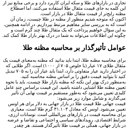
تجاری در بازارهای طلا و سکه ایران کاربرد دارد و برخی منابع نیز از
این کلمه به جای قیمت مثقال طلا استفاده می‌کنند، اما اصطلاح
مظنه رایج‌تر از قیمت مثقال طلا در بازار است.
اکنون که متوجه شدیم منظور از مظنه در طلا چیست، زمان آن
است که به بررسی سایر مفاهیم مرتبط بپردازیم. در ادامه همچنین،
به این سؤال خواهیم پرداخت که یک مثقال طلا چند گرم است و
چگونه این اطلاعات می‌تواند به شما در درک بهتر بازار طلا کمک کند.
عوامل تأثیرگذار بر محاسبه مظنه طلا
برای محاسبه مظنه طلا، ابتدا باید بدانید که مظنه به‌معنای قیمت یک
مثقال طلای ۱۷ عیار (با خلوص ۷۰۵ از ۱۰۰۰) است. اگر طلایی که
در اختیار دارید عیار متفاوتی دارد، ابتدا باید عیار آن را به ۷۰۵ تبدیل
کنید تا بتوانید قیمت دقیق را بر اساس مظنه محاسبه کنید.
به‌منظور درک بهتر این نکته که مظنه بازار طلا چیست، باید با نحوه
تعیین مظنه طلا آشنایی داشته باشید. این قیمت براساس چند عامل
کلیدی تعیین می‌شود که به‌طور مستقیم بر قیمت نهایی آن تأثیر
می‌گذارند و شامل موارد زیر می‌شود:
قیمت جهانی طلا قیمت طلا در بازار جهانی به دلار برای هر اونس
تعیین می‌شود. اونس که معادل ۳۱.۱۰۳ گرم طلا است، معیاری
برای محاسبه قیمت در بازارهای بین‌المللی است. نوسانات ارزی،
شرایط اقتصادی، رویدادهای سیاسی و اجتماعی و تقاضا و عرضه
در بازار جهانی، همگی بر قیمت طلا تأثیرگذار هستند. هر چقدر