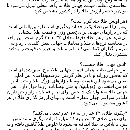
محاسبه‌ی مظنه، قیمت جهانی طلا به واحد محلی تبدیل می‌شود تا
بتوان راحت‌تر ارزش طلا را در کشور مشخص کرد.
۱
هر اونس طلا چند گرم است؟
اونس (یا انس) طلا یک واحد اندازه‌گیری استاندارد بین‌المللی است
که در بازارهای جهانی برای تعیین وزن و قیمت طلا استفاده
می‌شود. هر اونس طلا دقیقاً معادل ۳۱.۱۰۳۵ گرم است. این واحد
در محاسبه نرخ‌های طلا و معاملات جهانی نقش کلیدی دارد و به
سرمایه‌گذاران کمک می‌کند تا نوسانات و تغییرات قیمت را با‌دقت
بیشتری دنبال کنند.
۲
انس جهانی طلا چیست؟
انس جهانی طلا یا همان قیمت جهانی طلا، نرخ تعیین‌شده‌ای است
که به‌طور روزانه و با در نظر گرفتن عرضه‌و‌تقاضای بین‌المللی
تعیین می‌شود. این قیمت توسط بازارهای بزرگ طلا و تحت‌تأثیر
عوامل اقتصادی، ژئوپلیتیک و حتی نوسانات ارزها قرار دارد. انس
جهانی طلا به‌عنوان یک شاخص برای تمام فعالان بازار و خریداران
طلا در سراسر جهان مطرح است و مبنای ارزش‌گذاری طلا در هر
کشور محسوب می‌شود.
۳
چگونه طلای ۲۴ عیار را به ۱۸ عیار تبدیل می‌کنند؟
برای تبدیل طلای ۲۴ عیار به ۱۸ عیار، فلزات دیگری مانند مس،
نقره یا پلاتین به طلا اضافه می‌شود تا خلوص طلا کاهش یافته و به
۱۸ عیار برسد. طلای ۲۴ عیار به‌دلیل خلوص بالا نرم بوده و به‌سختی