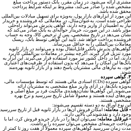
مشتری ارائه می‌شود. در زمان مقرر، بانک دستور پرداخت مبلغ
مشخص شده را صادر می‌کند، مشروط بر اینکه شرایط پرداخت
محقق شده باشد.
این مورد از ابزارهای بازار پول، به‌ویژه برای تسهیل مبادلات بین‌المللی
طراحی شده است. به‌عنوان‌مثال، در معاملاتی که فروشنده و خریدار
نیاز به اطمینان از واریز وجه دارند، گواهی پذیرش می‌تواند راه‌حلی
مؤثر باشد. در این صورت، خریدار حواله‌ای به بانک صادر می‌کند که
نشان می‌دهد در تاریخ مشخصی، پس از ترخیص کالا، وجه به حساب
فروشنده پرداخت خواهد شد. تأیید این گواهی توسط بانک، ریسک
معاملات بین‌المللی را به حداقل می‌رساند.
گواهی‌های پذیرش بانکی قابل‌انتقال بوده و می‌توانند در بازار ثانویه
مورد تنزیل قرار گیرند. اگرچه بیشتر در معاملات بین‌المللی کاربرد
دارند، اما در داخل کشور نیز مورد استفاده قرار می‌گیرند. این ابزار به
بانک‌ها این امکان را می‌دهد که بدون استفاده از ظرفیت‌های اعتباری
خود، به نیازهای مالی مشتریان پاسخ دهند و از بازار ثانویه بهره‌مند
شوند.
۴. گواهی سپرده
گواهی سپرده (CDs) اسنادی مالی هستند که توسط مؤسسات مالی،
به‌ویژه بانک‌ها، در ازای واریز مبلغ مشخصی به مشتریان ارائه
می‌شوند. این گواهی‌ها نشان‌دهنده‌ی مالکیت فرد بر مبلغ اصلی و
بهره‌های آینده هستند و معمولاً شامل تاریخ سررسید و نرخ بهره
مشخصی هستند.
این نوع اوراق به دو دسته تقسیم می‌شوند:
• قابل معامله:
امکان فروش آن‌ها در بازار ثانویه قبل از تاریخ سررسید
وجود دارد و نقدشوندگی بالایی دارند.
• غیرقابل معامله:
نمی‌توان آن‌ها را در بازار خرید‌و ‌فروش کرد، اما با
پرداخت جریمه‌ای مشخص می‌توان سپرده را برداشت.
مدت زمان سررسید گواهی‌های سپرده معمولاً از هفت روز تا کمتر از