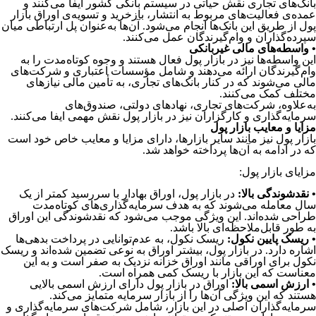
بانک‌های تجاری نقش حیاتی در سیستم بانکی کشور ایفا می‌کنند و
عمده‌ی فعالیت‌های مربوط به انتشار، بازخرید و تسویه‌ی اوراق بازار
پول از طریق این بانک‌ها انجام می‌شود. آن‌ها به‌عنوان پل ارتباطی میان
سپرده‌گذاران و وام‌گیرندگان عمل می‌کنند.
• واسطه‌های مالی غیربانکی
این واسطه‌ها نیز در بازار پول فعال هستند و وجوه کوتاه‌مدت را به
وام‌گیرندگان ارائه می‌دهند و شامل مؤسسات اعتباری و شرکت‌های
مالی می‌شوند که در کنار بانک‌های تجاری، به تأمین مالی نیازهای
مختلف کمک می‌کنند.
به‌علاوه، شرکت‌های تجاری، نهادهای دولتی، صندوق‌های
سرمایه‌گذاری و کارگزاران نیز در بازار پول نقش مهمی ایفا می‌کنند.
مزایا و معایب بازار پول
بازار پول نیز مانند سایر بازارها، دارای مزایا و معایب خاص خود است
که در ادامه به آن‌ها پرداخته خواهد شد.
مزایای بازار پول:
• نقدشوندگی بالا:
در بازار پول، اوراق بهادار با سررسید کمتر از یک
سال معامله می‌شوند که به هدف سرمایه‌گذاری‌های کوتاه‌مدت
طراحی شده‌اند. این ویژگی موجب می‌شود که نقدشوندگی این اوراق
به طور قابل‌ملاحظه‌ای بالا باشد.
• ریسک پایین نکول:
ریسک نکول، به عدم‌‍‌توانایی در پرداخت بدهی‌ها
اشاره دارد. در بازار پول، بیشتر اوراق به نوعی تضمین شده‌اند و ریسک
نکول برای اوراقی مانند اوراق خزانه نزدیک به صفر است و به این
معناست که این بازار با ریسک کمی همراه است.
• ارزش اسمی بالا:
اوراق در بازار پول دارای ارزش اسمی بالایی
هستند که این ویژگی آن‌ها را از بازار سرمایه متمایز می‌کند.
سرمایه‌گذاران اصلی در این بازار، شامل شرکت‌های سرمایه‌گذاری و