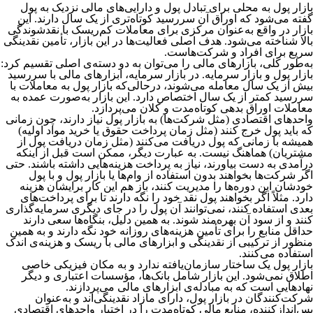
بازار پول به محلی برای تبادل پول و دارایی‌های مالی نزدیک به پول
گفته می‌شود که اوراق آن سررسید کوتاه‌تری از یک سال دارند. این
بازار در واقع به‌عنوان مرکزی برای معاملات کم‌ریسک با نقدشوندگی
بالا شناخته می‌شود. هدف اصلی فعالیت‌ها در این بازار، تأمین نقدینگی
سریع برای افراد و شرکت‌هاست.
به‌طور کلی، بازارهای مالی را می‌توان به دو دسته‌ی اصلی تقسیم کرد:
بازار پول و بازار سرمایه. در بازار سرمایه، ابزارهای مالی با سررسید
بیش از یک سال معامله می‌شوند، در‌حالی‌که بازار پول به معاملات با
سررسید کمتر از یک سال اختصاص دارد. این بازار به‌صورت عمده به
معاملات اوراق بدهی کوتاه‌مدت و کلان می‌پردازد.
واحدهای اقتصادی (مثل شرکت‌ها) به بازار پول نیاز دارند، چون زمانی
که باید پول خرج کنند (مثل زمان پرداخت حقوق یا خرید مواد اولیه)
همیشه با زمانی که پول دریافت می‌کنند (مثل زمان دریافت پول از
مشتریان) هماهنگ نیست. به عبارت دیگر، ممکن است قبل از اینکه
درآمدی به دست بیاورند، نیاز به پرداخت هزینه‌هایی داشته باشند. حتی
اگر شرکت‌ها بخواهند بدون استفاده از وام‌ها یا بازار پول و با پول
خودشان این دوره‌ها را مدیریت کنند، باز هم این کار برایشان هزینه
دارد. مثلاً اگر بخواهند پول نقد خود را نگه دارند تا برای پرداخت‌های
بعدی استفاده کنند، نمی‌توانند آن پول را در جای دیگری سرمایه‌گذاری
کنند و از سود آن بهره‌مند شوند. به همین دلیل، بنگاه‌ها سعی دارند
حداقل منابع را برای تأمین هزینه‌های روزانه خود نگه دارند و به همین
منظور از ترکیبی از نقدینگی و ابزارهای مالی با ریسک و هزینه‌ی اندک
استفاده می‌کنند.
بازار پول یک ساختار سازمان‌یافته ندارد و به مکان فیزیکی خاصی
اطلاق نمی‌شود. این بازار شامل بانک‌ها، مؤسسات اعتباری و دیگر
نهادهایی است که به مبادله‌ی ابزارهای مالی می‌پردازند.
شرکت‌کنندگان در بازار پول، دارای مازاد نقدینگی‌اند و به‌عنوان
پس‌اندازکننده، منابع مالی کوتاه‌مدت را در اختیار واحدهای اقتصادی