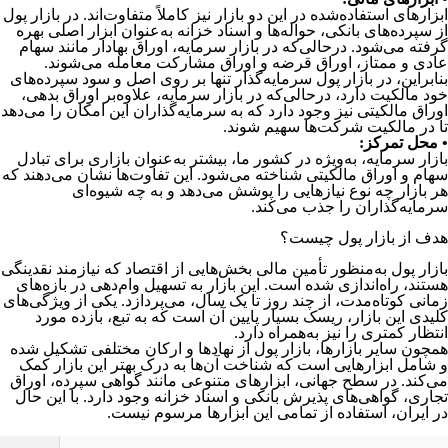
ابزارهای استفاده‌شده در این دو بازار نیز کاملاً متفاوت‌اند. در بازار پول
از سپرده‌های بانکی، حواله‌ها و اسناد خزانه به‌عنوان ابزار اصلی بهره
گرفته می‌شود. در‌حالی‌که در بازار سرمایه، اوراق بهادار مانند سهام
عادی و ممتاز، اوراق قرضه و اوراق مشارکت معامله می‌شوند.
بنابراین، در بازار پول سرمایه‌گذار تنها بر روی اصل و سود سپرده‌های
خود مالکیت دارد، در‌حالی‌که در بازار سرمایه، علاوه‌بر اوراق بدهی،
اوراق مالکیتی نیز وجود دارد که به سرمایه‌گذاران این امکان را می‌دهد
تا در مالکیت شرکت‌ها سهیم شوند.
• محل تمرکز:
بازار سرمایه، به‌ویژه در کشور ما، بیشتر به‌عنوان بازاری برای تبادل
سهام و اوراق مالکیتی شناخته می‌شود. این تفاوت‌ها نشان می‌دهند که
هر بازار چه نوع نیازهایی را پوشش می‌دهد و به چه شیوه‌ای
سرمایه‌گذاران را جذب می‌کند.
هدف از بازار پول چیست؟
بازار پول به‌منظور تأمین مالی بخش‌هایی از اقتصاد که نیازمند نقدینگی
هستند، راه‌اندازی شده است. این بازار به تسهیل وام‌دهی در بازه‌های
زمانی کوتاه‌مدت، از چند روز تا یک سال، می‌پردازد. یکی از ویژگی‌های
کلیدی این بازار، ریسک بسیار پایین آن است که به تبع، بازده مورد
انتظار کمتری را نیز به‌همراه دارد.
همچون سایر بازارها، بازار پول از نهادها و ارکان مختلفی تشکیل شده
و شامل ابزارهایی است که شناخت آن‌ها به درک بهتر این بازار کمک
می‌کند. در سطح جهانی، ابزارهای متنوعی مانند گواهی سپرده، اوراق
تجاری، گواهی‌های پذیرش بانکی و اسناد خزانه وجود دارد. با این حال
در ایران، استفاده از تمامی این ابزارها مرسوم نیست.