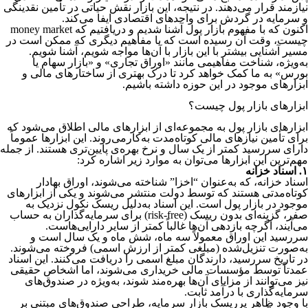
نیازمند قرار می‌دهند. در نتیجه، این بازار نقش حیاتی در تأمین نقدینگی
و سرمایه در گردش برای واحدهای اقتصادی ایفا می‌کند.
اکنون که با مفهوم بازار پول آشنا شدیم و دریافتیم که money market
چیست، وقت آن رسیده است که با مفاهیم دیگری که ممکن است در
مسیر آشنایی بیشتر با این بازار با آن‌ها مواجه شویم، آشنا شویم.
به‌ویژه، شناخت مفاهیمی مانند «اوراق تجاری» و «بازار سهام یا
بورس» به ما کمک خواهد کرد تا درک بهتری از ساختارهای مالی و
ابزارهای موجود در این حوزه داشته باشیم.
ابزارهای بازار پول چیست؟
ابزارهای بازار پول به مجموعه‌ای از ابزارهای مالی اطلاق می‌شود که
برای تأمین نیازهای مالی کوتاه‌مدت به‌کار‌می‌روند. این ابزارها عموماً
دارای سررسید کمتر از یک سال و نرخ بهره‌ی پایین‌تری هستند. از جمله
مهم‌ترین این ابزارها می‌توان به موارد زیر اشاره کرد:
۱. اسناد خزانه
اسناد خزانه، که به‌عنوان “اخزا” شناخته می‌شوند، اوراق بهادار
کوتاه‌مدتی هستند که توسط دولت منتشر می‌شوند و یکی از ابزارهای
موجود در بازار پول است. این اسناد به‌دلیل ریسک نکول نزدیک به
صفر، گزینه‌ای بدون ریسک (risk-free) برای سرمایه‌گذاران به حساب
می‌آیند، اگرچه بازدهی آن‌ها غالباً کمتر از سایر دارایی‌هاست.
سررسید این اوراق معمولاً سه ماه، شش ماه و یک سال است و
به‌صورت تنزیل‌شده (مبلغی کمتر از ارزش اسمی) فروخته می‌شوند.
در تاریخ سررسید، دارندگان مبلغ اسمی را دریافت می‌کنند. این اسناد
عمدتاً توسط مؤسسات مالی خریداری می‌شوند، اما اشخاص حقیقی
نیز می‌توانند از مزایای آن‌ها بهره‌مند شوند، به‌ویژه در صندوق‌های
سرمایه‌گذاری با درآمد ثابت.
با وجود ظاهر پرریسک بازار سرمایه، طراحی صندوق‌های مبتنی بر