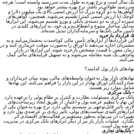
یک سال است و نرخ بهره به طول مدت سررسید وابسته است؛ هرچه
سررسید طولانی‌تر باشد، نرخ بهره بیشتر خواهد بود.
گواهی‌ها به دو گروه بزرگ (با ارزش اسمی بالای یک میلیون دلار) و
کوچک (با ارزش اسمی کمتر) تقسیم می‌شوند. همچنین، گواهی‌های
سپرده ارزی به دو دسته‌ی بانکی و یورو تقسیم می‌شوند. این ابزارها
به‌دلیل ساختار متنوع و انعطاف‌پذیری خود، به ابزارهای کلیدی در
تأمین مالی بانک‌ها و سرمایه‌گذاران تبدیل شده‌اند.
۵. قرارداد بازخرید
این قراردادها از ابزارهای تأمین مالی کوتاه‌مدت به‎‌شمار‌می‌آیند و به
مشتریان اجازه می‌دهند تا اوراق را به‌صورت موقت خریداری کنند و در
زمان معین با قیمت مشخص بازخرید شوند. این ابزارها در بازار
وام‌دهی یک شبه معامله می‌شوند و به تسهیل فرآیندهای مالی کمک
می‌کنند.
نهادهای بازار پول کدامند؟
نهادهای بازار پول به‌عنوان واسطه‌های مالی، پیوند میان خریداران و
صادرکنندگان اوراق بهادار در این بازار را فراهم می‌کنند. این نهادها
شامل موارد زیر هستند:
• بانک مرکزی
بانک مرکزی مسئولیت نظارت و کنترل بر نظام پولی را برعهده دارد.
این نهاد با تنظیم عرضه پول و اعتبار، از طریق ایجاد زیرساخت‌های
لازم، تأثیر قابل‌توجهی بر سیستم مالی دارد. نرخ بهره به‌عنوان یکی از
ابزارهای کلیدی سیاست‌های پولی، تأثیر زیادی بر عرضه‌ی پول دارد و
تغییرات آن می‌تواند به‌طور مستقیم بر فعالیت‌های اقتصادی اثر
بگذارد. عملیات بازار باز نیز از دیگر ابزارهای بانک مرکزی در مدیریت
عرضه پول است.
• بانک‌های تجاری