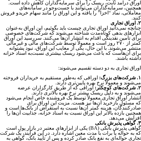
اوراق درآمد ثابت، ریسک را برای سرمایه‌گذاران کاهش داده است.
همچنین، سرمایه‌گذاران می‌توانند با جست‌وجو در سامانه‌های
معاملاتی، نماد “اخزا” را یافته و این اوراق را مانند سهام خرید‌و ‌فروش
کنند.
۲. اوراق تجاری
چنانچه نمی‌دانید اوراق تجاری چیست باید بگوئیم، این اوراق به‌عنوان
ابزارهای بدهی کوتاه‌مدت شناخته می‌شوند که شرکت‌های خصوصی
برای تأمین نقدینگی اقدام به انتشار آن‌ها می‌کنند. سررسید این اوراق
کمتر از ۲۷۰ روز است و معمولاً توسط شرکت‌های مالی و غیرمالی
منتشر می‌شوند. با این حال، یکی از معایب این اوراق، نبود پشتوانه
برای آن‌هاست که باعث می‌شود ریسک بیشتری نسبت‌به اسناد خزانه
داشته باشند.
اوراق تجاری به دو دسته تقسیم می‌شوند:
۱. شرکت‌های بزرگ:
اوراقی که به‌طور مستقیم به خریداران فروخته
می‌شوند و معمولاً نرخ بهره پایین‌تری دارند.
۲. شرکت‌های کوچکتر:
اوراقی که از طریق کارگزاران عرضه
می‌شوند و به دلیل ریسک بیشتر نرخ بهره بالاتری دارند.
انتشار اوراق تجاری معمولاً توسط یک فروشنده خاص انجام می‌شود
که مسئول بازخرید آن‌ها نیز هست. مزیت این اوراق برای
صادرکنندگان، هزینه کمتر آن‌ها نسبت به استقراض از بانک‌ها است و
همچنین بازده بالاتر این اوراق نسبت به اسناد خزانه، جذابیت آن‌ها را
افزایش می‌دهد.
۳. گواهی پذیرش بانکی
گواهی پذیرش بانکی (BA) یکی از ابزارهای معتبر در بازار پول است
که به حواله یا برات با مدت معین اشاره دارد. در این فرآیند، یک شرکت
تجاری حواله‌ای به نفع بانک صادر کرده و پس از تأیید بانک، گواهی به