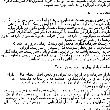
مدیریت دارایی هستند که می‌توانند با خرید صندوق‌های سرمایه‌گذاری
از بازدهی اوراق درآمد ثابت بهره‌مند شوند.
معایب بازار پول:
• بازدهی پایین‌تر نسبت‌به سایر بازارها:
رابطه مستقیم میان ریسک و
بازدهی وجود دارد، به این معنا که با افزایش ریسک، انتظار بازدهی
بالاتری نیز می‌رود. با‌توجه‌به ریسک بسیار پایین نکول در بازار پول،
بازدهی این بازار در مقایسه با گزینه‌های دیگر سرمایه‌گذاری کمتر
است. به‌عنوان‌مثال، بازدهی اوراق خزانه معمولاً به‌عنوان بازدهی بدون
ریسک در نظر گرفته می‌شود.
• ریسک سرمایه‌گذاری مجدد:
این ریسک زمانی بروز می‌کند که
مدت‌زمان موردنظر سرمایه‌گذار بیشتر از سررسید اوراق
خریداری‌شده باشد. به این ترتیب، هنگام پایان سررسید، سرمایه‌گذار
ممکن است ناگزیر به سرمایه‌گذاری در اوراقی با بازدهی متفاوت شود
که این خود می‌تواند نوساناتی را به‌همراه داشته باشد.
تفاوت بازار پول و سرمایه چیست؟
بازار سرمایه و بازار پول به‌عنوان دو بخش اصلی نظام مالی، دارای
ویژگی‌ها و ابزارهای متفاوتی هستند که در اینجا به مقایسه آن‌ها
می‌پردازیم. تفاوت بازار پول و سرمایه به شرح زیر است:
• زمان سررسید:
یکی از بارزترین موارد تفاوت بازار پول و سرمایه، در زمان سررسید
ابزارهای هر بازار است. در بازار پول، اوراق به سررسید کمتر از یک
سال اختصاص دارد که این موضوع به نقدشوندگی بالا منجر می‌شود.
در مقابل، بازار سرمایه شامل ابزارهایی با سررسید بیش از یک سال
است.
• ابزارهای مالی: