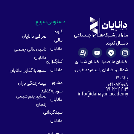
دسترسی سریع
گروه
مـا را در شــبکه‌هــای اجــتمـاعی
صرافی دانایان
مالی
دنبــال کنید.
دانایان
تامین مالی جمعی
دانایان
کــارگــزاری
خیابان ملاصدرا، خیابان شیرازی
شمالی، خیابان زاینده‌رود غربی،
دانایان
ســرمایه‌گذاری دانایان
پلاک ۳
مشاور
بیمه زندگی باران
۰۲۱-۸۴۰۰۸
۱۹۹۱۶۳۴۴۱۳
سرمایه‌گذاری
info@danayan.academy
صنایع پتروشیمی
دانایان
زنجان
سبدگردانی
دانایان
سرمایه و