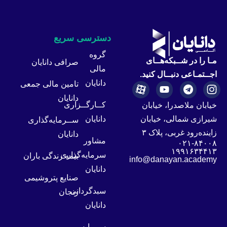
دسترسی سریع
گروه
مـا را در شــبکه‌هــای
صرافی دانایان
مالی
اجــتمـاعی دنبــال کنید.
دانایان
تامین مالی جمعی
دانایان
کــارگــزاری
خیابان ملاصدرا، خیابان
دانایان
شیرازی شمالی، خیابان
ســرمایه‌گذاری
زاینده‌رود غربی، پلاک ۳
دانایان
مشاور
۰۲۱-۸۴۰۰۸
۱۹۹۱۶۳۴۴۱۳
سرمایه‌گذاری
بیمه زندگی باران
info@danayan.academy
دانایان
صنایع پتروشیمی
سبدگردانی
زنجان
دانایان
سرمایه